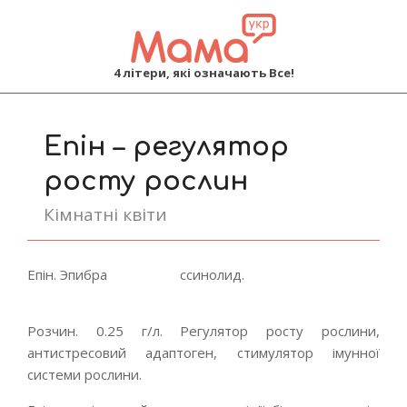
MAMA
4 літери, які означають Все!
Primary
Navigation
Епін – регулятор
Menu
росту рослин
Кімнатні квіти
Епін. Эпибра
ссинолид.
Розчин. 0.25 г/л. Регулятор росту рослини,
антистресовий адаптоген, стимулятор імунної
системи рослини.