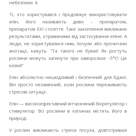
небезпеки: 4.
Ті, хто користувався і продовжує використовувати
епін, його називають диво – препаратом,
препаратом XXI століття. Таке захоплення викликане
результатами, отриманими від застосування епіне. А
люди, не користувалися ним, почули або прочитали
анотації, кажуть: “Та такого не буває! Як ростуть
рослини можуть загинути при заморозках -5°С! Це
казки!”
Епін абсолютно нешкідливий і безпечний для бджіл.
Він просто незамінний, коли рослини переживають
стресові ситуації.
Епін — високоефективний вітчизняний біорегулятор і
стимулятор. Всі рослини в клітинах містять його в
природі.
У рослин викликають стреси посуха, довготривалі