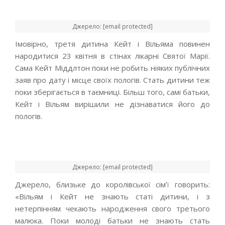
Джерело: [email protected]
Імовірно, третя дитина Кейт і Вільяма повинен
народитися 23 квітня в стінах лікарні Святої Марії.
Сама Кейт Міддлтон поки не робить ніяких публічних
заяв про дату і місце своїх пологів. Стать дитини теж
поки зберігається в таємниці. Більш того, самі батьки,
Кейт і Вільям вирішили не дізнаватися його до
пологів.
Джерело: [email protected]
Джерело, близьке до королівської сім’ї говорить:
«Вільям і Кейт не знають статі дитини, і з
нетерпінням чекають народження свого третього
малюка. Поки молоді батьки не знають стать