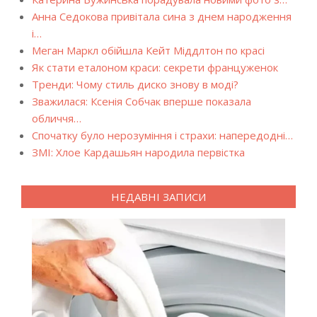
Анна Седокова привітала сина з днем народження
і…
Меган Маркл обійшла Кейт Міддлтон по красі
Як стати еталоном краси: секрети француженок
Тренди: Чому стиль диско знову в моді?
Зважилася: Ксенія Собчак вперше показала
обличчя…
Спочатку було нерозуміння і страхи: напередодні…
ЗМІ: Хлое Кардашьян народила первістка
НЕДАВНІ ЗАПИСИ