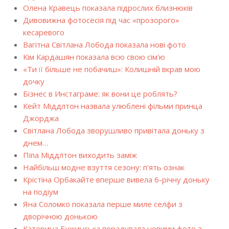
Олена Кравець показала підрослих близнюків
Дивовижна фотосесія під час «прозорого»
кесаревого
Вагітна Світлана Лобода показала нові фото
Кім Кардашян показала всю свою сім'ю
«Ти її більше не побачиш»: Колишній вкрав мою
дочку
Бізнес в Инстаграме: як вони це роблять?
Кейт Міддлтон назвала улюблені фільми принца
Джорджа
Світлана Лобода зворушливо привітала доньку з
днем…
Піпа Міддлтон виходить заміж
Найбільш модне взуття сезону: п'ять ознак
Крістіна Орбакайте вперше вивела 6-річну доньку
на подіум
Яна Соломко показала перше миле селфи з
дворічною донькою
Катерина Бужинська порадувала новими фото з…