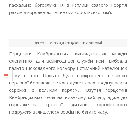
пасхальне богослужіння в каплиці святого Георгія
разом з королевою і членами королівської сім’ї.
Джерело: instagram @kensingtonroyal
Герцогиня Кембриджська, виглядала як завжди
елегантно. Для великодньої служби Кейт вибрала
пальто шоколадного кольору і стильний капелюшок
йому в тон. Пальто було прикрашено великою
перлової брошкою, з якою дуже вдало поєднувалися
сережки з великим перлами. Взуття герцогині
Кембриджської була на низькому каблуці, адже до
народження третьої дитини королівського
подружжя залишилося зовсім не багато часу.