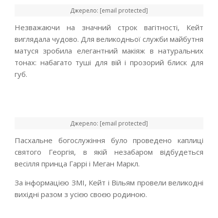
Джерело: [email protected]
Незважаючи на значний строк вагітності, Кейт
виглядала чудово. Для великодньої служби майбутня
матуся зробила елегантний макіяж в натуральних
тонах: набагато туші для вій і прозорий блиск для
губ.
Джерело: [email protected]
Пасхальне богослужіння було проведено каплиці
святого Георгія, в якій незабаром відбудеться
весілля принца Гаррі і Меган Маркл.
За інформацією ЗМІ, Кейт і Вільям провели великодні
вихідні разом з усією своєю родиною.