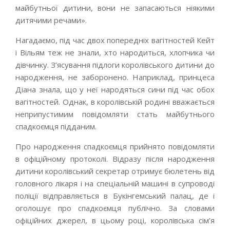
майбутньої дитини, вони не запасаються ніякими
дитячими речами».
Нагадаємо, під час двох попередніх вагітностей Кейт
і Вільям теж не знали, хто народиться, хлопчика чи
дівчинку. З’ясування підлоги королівського дитини до
народження, не заборонено. Наприклад, принцеса
Діана знала, що у неї народяться сини під час обох
вагітностей. Однак, в королівській родині вважається
неприпустимим повідомляти стать майбутнього
спадкоємця підданим.
Про народження спадкоємця прийнято повідомляти
в офіційному протоколі. Відразу після народження
дитини королівський секретар отримує бюлетень від
головного лікаря і на спеціальній машині в супроводі
поліції відправляється в Букінгемський палац, де і
оголошує про спадкоємця публічно. За словами
офіційних джерел, в цьому році, королівська сім’я