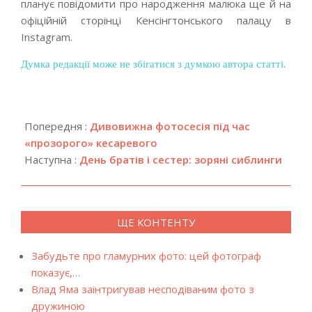
планує повідомити про народження малюка ще й на
офіційній сторінці Кенсінгтонського палацу в
Instagram.
Думка редакції може не збігатися з думкою автора статті.
2018-
04-
Попередня :
Дивовижна фотосесія під час
16
«прозорого» кесаревого
Наступна :
День братів і сестер: зоряні сиблинги
ЩЕ КОНТЕНТУ
Забудьте про гламурних фото: цей фотограф
показує,…
Влад Яма заінтригував несподіваним фото з
дружиною