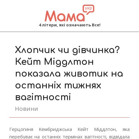
MAMA
4 літери, які означають Все!
Primary
Navigation
Хлопчик чи дівчинка?
Menu
Кейт Міддлтон
показала животик на
останніх тижнях
вагітності
Новини
Герцогиня Кембриджська Кейт Міддлтон, яка
перебуває на останніх термінах вагітності, відвідала