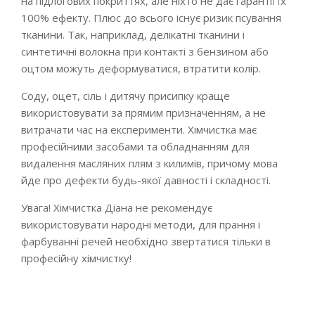
на підлогових покриттях, але ніхто не дає гарантії їх
100% ефекту. Плюс до всього існує ризик псування
тканини. Так, наприклад, делікатні тканини і
синтетичні волокна при контакті з бензином або
оцтом можуть деформуватися, втратити колір.
Соду, оцет, сіль і дитячу присипку краще
використовувати за прямим призначенням, а не
витрачати час на експерименти. Хімчистка має
професійними засобами та обладнанням для
видалення масляних плям з килимів, причому мова
йде про дефекти будь-якої давності і складності.
Увага! Хімчистка Діана не рекомендує
використовувати народні методи, для прання і
фарбуванні речей необхідно звертатися тільки в
професійну хімчистку!
2024-