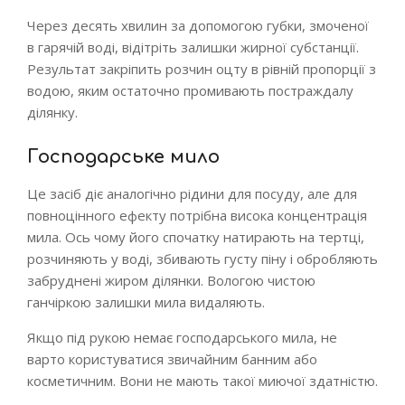
Через десять хвилин за допомогою губки, змоченої
в гарячій воді, відітріть залишки жирної субстанції.
Результат закріпить розчин оцту в рівній пропорції з
водою, яким остаточно промивають постраждалу
ділянку.
Господарське мило
Це засіб діє аналогічно рідини для посуду, але для
повноцінного ефекту потрібна висока концентрація
мила. Ось чому його спочатку натирають на тертці,
розчиняють у воді, збивають густу піну і обробляють
забруднені жиром ділянки. Вологою чистою
ганчіркою залишки мила видаляють.
Якщо під рукою немає господарського мила, не
варто користуватися звичайним банним або
косметичним. Вони не мають такої миючої здатністю.