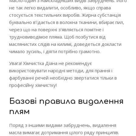
Масло-один з найскладніших видів забруднень. Його
не так легко видалити, особливо, якщо справа
стосується текстильних виробів. Жирна субстанція
буквально в’їдається в волокна тканини, вбирає пил,
через що на поверхні з’являється помітне і
трудновиводімое пляма. Щоб позбутися від
маслянистих слідів на килимі, доведеться докласти
чимало зусиль, і діяти потрібно грамотно.
Увага! Хімчистка Діана не рекомендує
використовувати народні методи, для прання і
фарбуванні речей необхідно звертатися тільки в
професійну хімчистку!
Базові правила видалення
плям
Поряд з іншими видами забруднень, видалення
масла вимагає дотримання цілого ряду принципів.