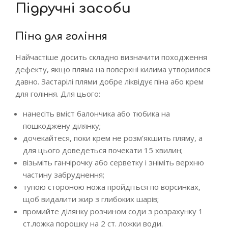
Підручні засоби
Піна для гоління
Найчастіше досить складно визначити походження
дефекту, якщо пляма на поверхні килима утворилося
давно. Застарілі плями добре ліквідує піна або крем
для гоління. Для цього:
нанесіть вміст балончика або тюбика на
пошкоджену ділянку;
дочекайтеся, поки крем не розм’якшить пляму, а
для цього доведеться почекати 15 хвилин;
візьміть ганчірочку або серветку і зніміть верхню
частину забруднення;
тупою стороною ножа пройдіться по ворсинках,
щоб видалити жир з глибоких шарів;
промийте ділянку розчином соди з розрахунку 1
ст.ложка порошку на 2 ст. ложки води.