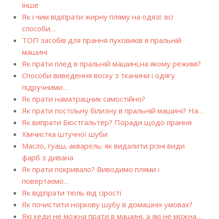
інше
Як і чим відіпрати жирну пляму на одязі: всі
способи…
ТОП засобів для прання пуховиків в пральній
машині
Як прати плед в пральній машині,на якому режимі?
Способи виведення воску з тканини і одягу
підручними…
Як прати наматрацник самостійно?
Як прати постільну білизну в пральній машині? На…
Як випрати Бюстгальтер? Поради щодо прання
Хімчистка штучної шуби
Масло, гуаш, акварель: як видалити різні види
фарб з дивана
Як прати покривало? Виводимо плями і
повертаємо…
Як відіпрати тюль від сірості
Як почистити норкову шубу в домашніх умовах?
Які кеди не можна прати в машині, а які не можна…