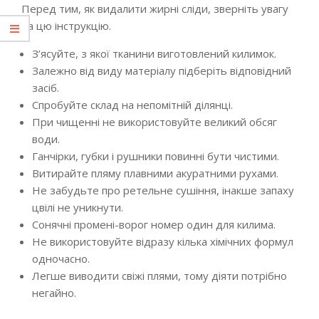
Перед тим, як видалити жирні сліди, зверніть увагу
на цю інструкцію.
З’ясуйте, з якої тканини виготовлений килимок.
Залежно від виду матеріалу підберіть відповідний
засіб.
Спробуйте склад на непомітній ділянці.
При чищенні не використовуйте великий обсяг
води.
Ганчірки, губки і рушники повинні бути чистими.
Витирайте пляму плавними акуратними рухами.
Не забудьте про ретельне сушіння, інакше запаху
цвілі не уникнути.
Сонячні промені-ворог номер один для килима.
Не використовуйте відразу кілька хімічних формул
одночасно.
Легше виводити свіжі плями, тому діяти потрібно
негайно.