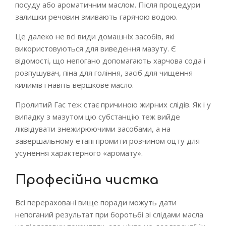
посуду або ароматичним маслом. Після процедури
залишки речовин змивають гарячою водою.
Це далеко не всі види домашніх засобів, які
використовуються для виведення мазуту. Є
відомості, що непогано допомагають харчова сода і
розпушувач, піна для гоління, засіб для чищення
килимів і навіть вершкове масло.
Пролитий Гас теж стає причиною жирних слідів. Як і у
випадку з мазутом цю субстанцію теж вийде
ліквідувати знежирюючими засобами, а на
завершальному етапі промити розчином оцту для
усунення характерного «аромату».
Професійна чистка
Всі перераховані вище поради можуть дати
непоганий результат при боротьбі зі слідами масла