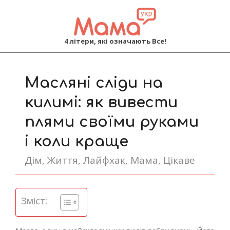
MAMA
4 літери, які означають Все!
Primary
Navigation
Масляні сліди на
Menu
килимі: як вивести
плями своїми руками
і коли краще
Дім
,
Життя
,
Лайфхак
,
Мама
,
Цікаве
Зміст: