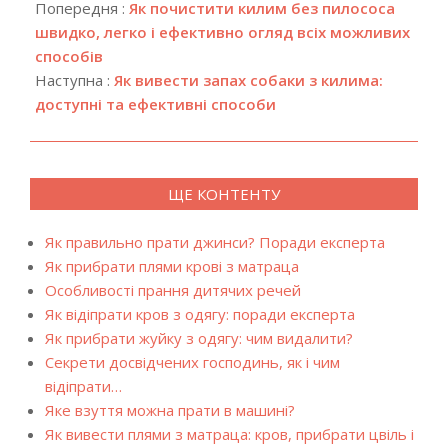
08-
Попередня :
Як почистити килим без пилососа
22
швидко, легко і ефективно огляд всіх можливих
способів
Наступна :
Як вивести запах собаки з килима:
доступні та ефективні способи
ЩЕ КОНТЕНТУ
Як правильно прати джинси? Поради експерта
Як прибрати плями крові з матраца
Особливості прання дитячих речей
Як відіпрати кров з одягу: поради експерта
Як прибрати жуйку з одягу: чим видалити?
Секрети досвідчених господинь, як і чим
відіпрати…
Яке взуття можна прати в машині?
Як вивести плями з матраца: кров, прибрати цвіль і