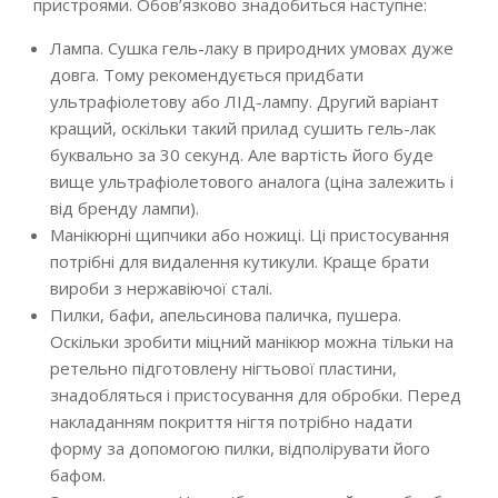
пристроями. Обов’язково знадобиться наступне:
Лампа. Сушка гель-лаку в природних умовах дуже
довга. Тому рекомендується придбати
ультрафіолетову або ЛІД-лампу. Другий варіант
кращий, оскільки такий прилад сушить гель-лак
буквально за 30 секунд. Але вартість його буде
вище ультрафіолетового аналога (ціна залежить і
від бренду лампи).
Манікюрні щипчики або ножиці. Ці пристосування
потрібні для видалення кутикули. Краще брати
вироби з нержавіючої сталі.
Пилки, бафи, апельсинова паличка, пушера.
Оскільки зробити міцний манікюр можна тільки на
ретельно підготовлену нігтьової пластини,
знадобляться і пристосування для обробки. Перед
накладанням покриття нігтя потрібно надати
форму за допомогою пилки, відполірувати його
бафом.