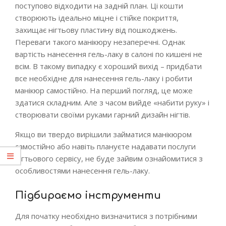
поступово відходити на задній план. Ці кошти
створюють ідеально міцне і стійке покриття,
захищає нігтьову пластину від пошкоджень.
Переваги такого манікюру незаперечні. Однак
вартість нанесення гель-лаку в салоні по кишені не
всім. В такому випадку є хороший вихід – придбати
все необхідне для нанесення гель-лаку і робити
манікюр самостійно. На перший погляд, це може
здатися складним. Але з часом вийде «набити руку» і
створювати своїми руками гарний дизайн нігтів.
Якщо ви твердо вирішили займатися манікюром
самостійно або навіть плануєте надавати послуги
нігтьового сервісу, не буде зайвим ознайомитися з
особливостями нанесення гель-лаку.
Підбираємо інструменти
Для початку необхідно визначитися з потрібними