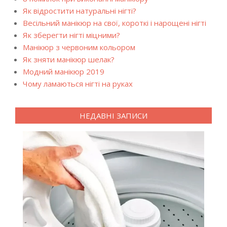
Як відростити натуральні нігті?
Весільний манікюр на свої, короткі і нарощені нігті
Як зберегти нігті міцними?
Манікюр з червоним кольором
Як зняти манікюр шелак?
Модний манікюр 2019
Чому ламаються нігті на руках
НЕДАВНІ ЗАПИСИ