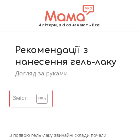
MAMA
4 літери, які означають Все!
Primary
Navigation
Рекомендації з
Menu
нанесення гель-лаку
Догляд за руками
Зміст:
З появою гель-лаку звичайні склади почали