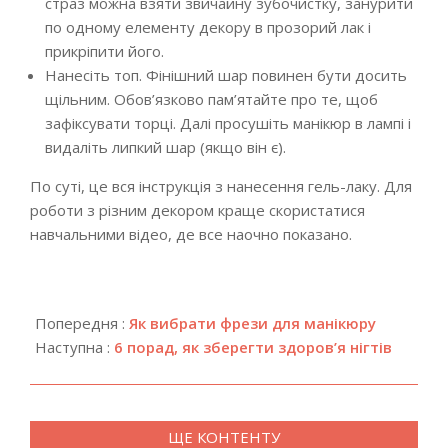
страз можна взяти звичайну зубочистку, занурити
по одному елементу декору в прозорий лак і
прикріпити його.
Нанесіть топ. Фінішний шар повинен бути досить
щільним. Обов’язково пам’ятайте про те, щоб
зафіксувати торці. Далі просушіть манікюр в лампі і
видаліть липкий шар (якщо він є).
По суті, це вся інструкція з нанесення гель-лаку. Для
роботи з різним декором краще скористатися
навчальними відео, де все наочно показано.
2018-
12-
Попередня :
Як вибрати фрези для манікюру
17
Наступна :
6 порад, як зберегти здоров’я нігтів
ЩЕ КОНТЕНТУ