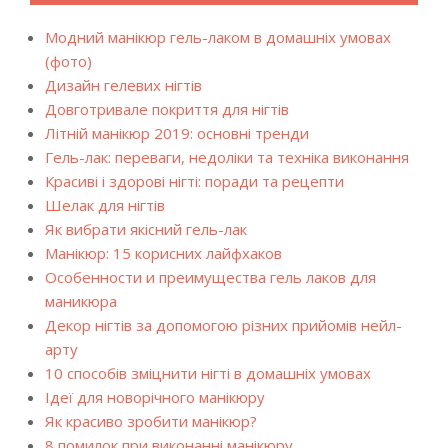
Модний манікюр гель-лаком в домашніх умовах
(фото)
Дизайн гелевих нігтів
Довготривале покриття для нігтів
Літній манікюр 2019: основні тренди
Гель-лак: переваги, недоліки та техніка виконання
Красиві і здорові нігті: поради та рецепти
Шелак для нігтів
Як вибрати якісний гель-лак
Манікюр: 15 корисних лайфхаков
Особенности и преимущества гель лаков для
маникюра
Декор нігтів за допомогою різних прийомів нейл-
арту
10 способів зміцнити нігті в домашніх умовах
Ідеї для новорічного манікюру
Як красиво зробити манікюр?
8 помилок при виконанні манікюру