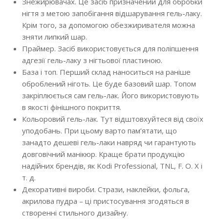
Знежирювачах. Це засіб призначений для обробки
нігтя з метою запобігання відшарування гель-лаку.
Крім того, за допомогою обезжиривателя можна
зняти липкий шар.
Праймер. Засіб використовується для поліпшення
адгезії гель-лаку з нігтьової пластиною.
База і топ. Перший склад наноситься на раніше
оброблений ніготь. Це буде базовий шар. Топом
закріплюється сам гель-лак. Його використовують
в якості фінішного покриття.
Кольоровий гель-лак. Тут відштовхуйтеся від своїх
уподобань. При цьому варто пам’ятати, що
занадто дешеві гель-лаки навряд чи гарантують
довговічний манікюр. Краще брати продукцію
надійних брендів, як Kodi Professional, TNL, F. O. X і
т. д.
Декоративні вироби. Стрази, наклейки, фольга,
акрилова пудра – ці пристосування згодяться в
створенні стильного дизайну.