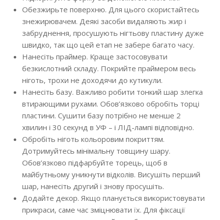
Обезжирьте поверхню. Для цього скористайтесь
знежирювачем. Деякі засоби видаляють жир і
забруднення, просушують нігтьову пластину дуже
швидко, так що цей етап не забере багато часу.
Нанесіть праймер. Краще застосовувати
безкислотний складу. Покрийте праймером весь
ніготь, трохи не доходячи до кутикули.
Нанесіть базу. Важливо робити тонкий шар злегка
втирающими рухами. Обов’язково обробіть торці
пластини. Сушити базу потрібно не менше 2
хвилин і 30 секунд в УФ – і ЛІД-лампі відповідно.
Обробіть ніготь кольоровим покриттям.
Дотримуйтесь мінімальну товщину шару.
Обов’язково підфарбуйте торець, щоб в
майбутньому уникнути відколів. Висушіть перший
шар, нанесіть другий і знову просушіть.
Додайте декор. Якщо планується використовувати
прикраси, саме час зміцнювати їх. Для фіксації