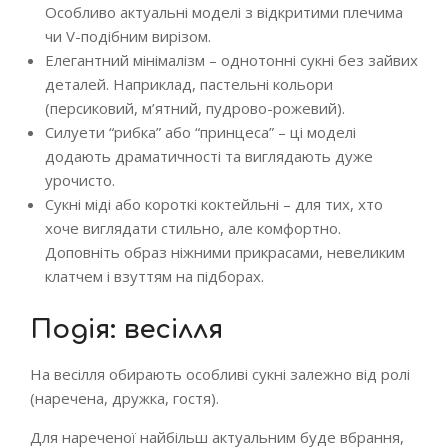
Особливо актуальні моделі з відкритими плечима
чи V-подібним вирізом.
Елегантний мінімалізм – однотонні сукні без зайвих
деталей. Наприклад, пастельні кольори
(персиковий, м’ятний, пудрово-рожевий).
Силуети “рибка” або “принцеса” – ці моделі
додають драматичності та виглядають дуже
урочисто.
Сукні міді або короткі коктейльні – для тих, хто
хоче виглядати стильно, але комфортно.
Доповніть образ ніжними прикрасами, невеликим
клатчем і взуттям на підборах.
Подія: весілля
На весілля обирають особливі сукні залежно від ролі
(наречена, дружка, гостя).
Для нареченої найбільш актуальним буде вбрання,