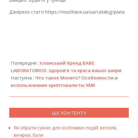
Джерело статті https://musthave.ua/ua/catalog/plata.
2024-
12-
Попередня :
Іспанський бренд BABE
05
LABORATORIOS: здоров’я та краса вашої шкіри
Наступна :
Что такое Monero? Особенности и
использование криптовалюты XMR
ЩЕ КОНТЕНТУ
Як обрати сукню для особливих подій: весілля,
вечірки, бали