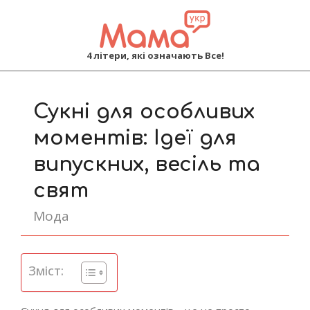
MAMA
4 літери, які означають Все!
Primary
Navigation
Сукні для особливих
Menu
моментів: Ідеї для
випускних, весіль та
свят
Мода
Зміст: