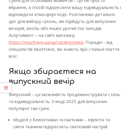
Сукня для особливих моментів – це не просто
вбрання, а спосіб підкреслити вашу індивідуальність і
відповідати атмосфері події. Розглянемо детально
ідеї для вибору суконь, які підійдуть для випускних
вечорів, весіль або інших урочистих заходів.
Асортимент – на сайті магазину
https://musthave.ua/ua/catalog/plata
. Поради – від
спеціалістів MustHave, які знають про стильні плаття
все!
Якщо збираєтеся на
випускний вечір
Випускний – це можливість продемонструвати стиль
та індивідуальність. У моді 2025 для випускних
популярні такі сукні:
Моделі з блискітками та паєтками – ефектні та
сяючі тканини підкреслять святковий настрій.