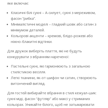
яке включає:
Класичні білі сукні – А-силует, сукні з мереживом,
фасон “рибка”.
Мінімалістичні моделі – гладкий шовк або сатин з
мінімумом деталей.
Кольорові акценти – кремові, блідо-рожеві або
ніжно-блакитні відтінки.
Для дружок виберіть плаття, які не будуть
конкурувати з вбранням нареченої:
Пастельні сукні, які гармоніюють з загальною
стилістикою весілля.
Легкі тканини, як-от шифон чи сатин, створюють
витончений вигляд.
Для гостей вибирайте вбрання в стилі кежуал-шик:
сукні міді, фасон “футляр” або максі у стриманих
кольорах. Уникайте білого, щоб не затьмарювати