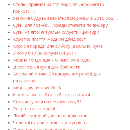
Стиль і правила життя Айріс Апфель: багато
прикрас і…
Які сукні будуть вважатися модними в 2016 році…
Сукні для повних. Поради стилістів по вибору
Сукні на літо: актуальні силуети і фактури
Коротке плаття: модний дайджест
Корисні поради для вибору ідеальної сукні
У чому піти на випускний 2017
Модна тенденція – мінімалізм в одязі
Ділові офісні сукні для брюнетки
Богемний стиль: 25 вишуканих речей для
натхнення
Мода для повних 2016
8 порад, як знайти свій стиль в одязі
Як одягнутися на вечірку в клуб?
Ретро стиль в одязі
Літній гардероб для повної дівчини
Чоловічі штани: стиль і доступність
Пристрасті по червоному кольору