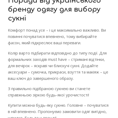
Поради від українського
бренду одягу для вибору
сукні
Комфорт понад усе – і це максимально важливо. Ви
повинні почуватися впевнено, тому вибирайте
фасон, який підкреслює ваші переваги.
Колір варто підбирати відповідно до типу події. Для
формальних заходів must have – стримані відтінки,
для вечірок – яскраві чи блискучі сукні. Додайте
аксесуари – сумочка, прикраси, взуття та макіяж – це
ваш ключ до завершеного образу.
З правильно підібраною сукнею ви станете
справжньою зіркою будь-якої урочистості!
Купити можна будь-яку сукню. Головне – почуватися
в ній впевнено. Пропонуємо замовити одяг вигідно,
швидко. Будьте у тренді!