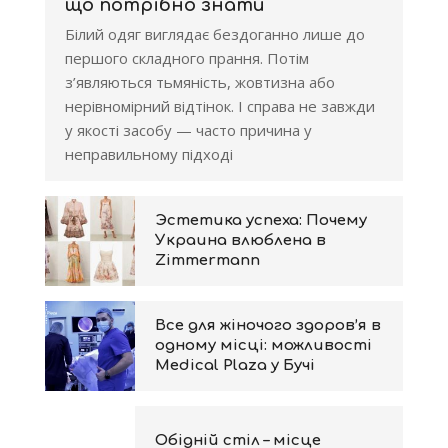
що потрібно знати
Білий одяг виглядає бездоганно лише до
першого складного прання. Потім
з’являються тьмяність, жовтизна або
нерівномірний відтінок. І справа не завжди
у якості засобу — часто причина у
неправильному підході
Эстетика успеха: Почему
Украина влюблена в
Zimmermann
Все для жіночого здоров’я в
одному місці: можливості
Medical Plaza у Бучі
Обідній стіл – місце