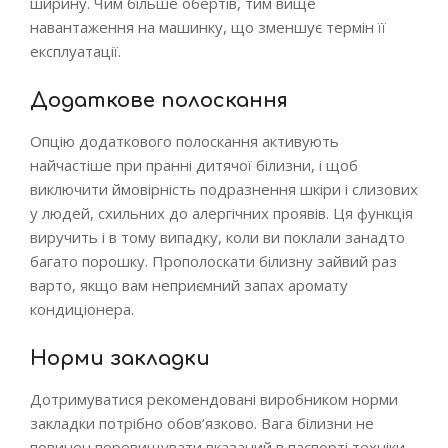
ширину. Чим більше обертів, тим вище
навантаження на машинку, що зменшує термін її
експлуатації.
Додаткове полоскання
Опцію додаткового полоскання активують
найчастіше при пранні дитячої білизни, і щоб
виключити ймовірність подразнення шкіри і слизових
у людей, схильних до алергічних проявів. Ця функція
виручить і в тому випадку, коли ви поклали занадто
багато порошку. Прополоскати білизну зайвий раз
варто, якщо вам неприємний запах аромату
кондиціонера.
Норми закладки
Дотримуватися рекомендовані виробником норми
закладки потрібно обов’язково. Вага білизни не
повинен перевищувати вказаний в паспорті техніки.