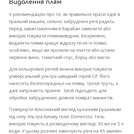
Видалення плям
У рекомендаціях про те, як правильно прати одяг в
пральній машині, сильно забруднені речі радять
перед завантаженням в барабан замочити або
використовувати плямовивідник. Безумовно,
видаляти плями краще відразу після їх появи,
особливо, якщо ви пролили на плаття або штани
червоне вино, томатний соус, борщ або масло.
Для кольорових речей можна використовувати
універсальний ультра швидкий спрей Cif. Його
наносять безпосередньо на пляму, трохи труть, а
далі запускають прання. Засіб підходить для
обробки забруднених ділянок коміра і манжетів.
Повернути білосніжний вигляд кухонним рушникам
під силу Ультра білому гелю Domestos. Гель
використовують в розведеному вигляді: 30 мл на 5 л
води. У цьому розчині замочують речі на 45 хвилин.