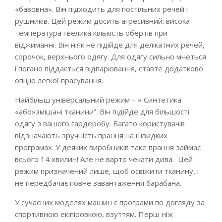
«бавовна». Він підходить для постільних речей і
рушників. Цей режим досить агресивний: висока
температура і велика кількість обертів при
віджиманні. Він ніяк не підійде для делікатних речей,
сорочок, верхнього одягу. Для одягу сильно мнеться
і погано піддається відпарювання, ставте додатково
опцію легкої прасування.
Найбільш універсальний режим – » Синтетика
«або»змішані тканини”. Він підійде для більшості
одягу з вашого гардеробу. Багато користувачів
відзначають зручність прання на швидких
програмах. У деяких виробників таке прання займає
всього 14 хвилин! Але не варто чекати дива. Цей
режим призначений лише, щоб освіжити тканину, і
не передбачає повне завантаження барабана.
У сучасних моделях машин є програми по догляду за
спортивною екіпіровкою, взуттям. Перш ніж