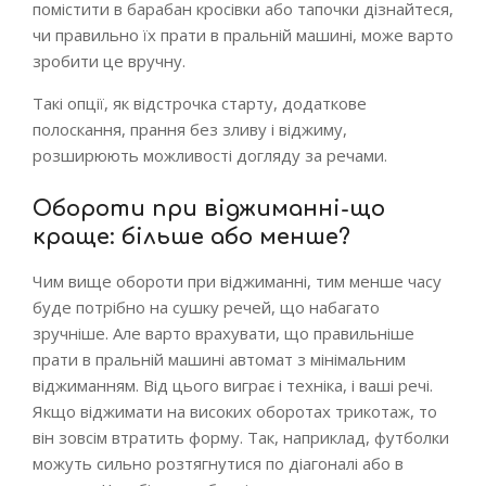
помістити в барабан кросівки або тапочки дізнайтеся,
чи правильно їх прати в пральній машині, може варто
зробити це вручну.
Такі опції, як відстрочка старту, додаткове
полоскання, прання без зливу і віджиму,
розширюють можливості догляду за речами.
Обороти при віджиманні-що
краще: більше або менше?
Чим вище обороти при віджиманні, тим менше часу
буде потрібно на сушку речей, що набагато
зручніше. Але варто врахувати, що правильніше
прати в пральній машині автомат з мінімальним
віджиманням. Від цього виграє і техніка, і ваші речі.
Якщо віджимати на високих оборотах трикотаж, то
він зовсім втратить форму. Так, наприклад, футболки
можуть сильно розтягнутися по діагоналі або в