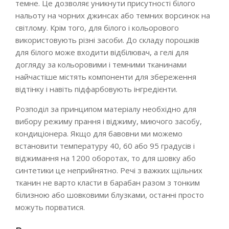
темне. Це дозволяє уникнути присутності білого
нальоту на чорних джинсах або темних ворсинок на
світлому. Крім того, для білого і кольорового
використовують різні засоби. До складу порошків
для білого може входити відбілювач, а гелі для
догляду за кольоровими і темними тканинами
найчастіше містять компоненти для збереження
відтінку і навіть підфарбовують інгредієнти.
Розподіл за принципом матеріалу необхідно для
вибору режиму прання і віджиму, миючого засобу,
кондиціонера. Якщо для бавовни ми можемо
встановити температуру 40, 60 або 95 градусів і
віджимання на 1200 оборотах, то для шовку або
синтетики це неприйнятно. Речі з важких щільних
тканин не варто класти в барабан разом з тонким
білизною або шовковими блузками, останні просто
можуть порватися.