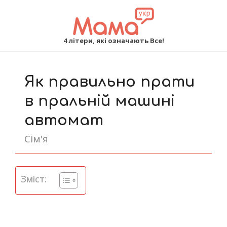
MAMA
4 літери, які означають Все!
Primary
Navigation
Як правильно прати
Menu
в пральній машині
автомат
Сім'я
Зміст: