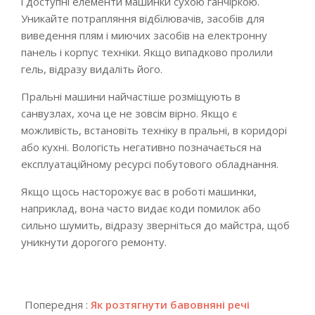
і доступні елементи машинки сухою ганчіркою.
Уникайте потрапляння відбілювачів, засобів для
виведення плям і миючих засобів на електронну
панель і корпус техніки. Якщо випадково пролили
гель, відразу видаліть його.
Пральні машини найчастіше розміщують в
санвузлах, хоча це не зовсім вірно. Якщо є
можливість, встановіть техніку в пральні, в коридорі
або кухні. Вологість негативно позначається на
експлуатаційному ресурсі побутового обладнання.
Якщо щось насторожує вас в роботі машинки,
наприклад, вона часто видає коди помилок або
сильно шумить, відразу зверніться до майстра, щоб
уникнути дорогого ремонту.
2024-
08-
Попередня :
Як розтягнути бавовняні речі