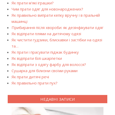
Як прати м'які іграшки?
Чим прати одяг для новонароджених?
Як правильно випрати кепку вручну і в пральній
машинці
Прибирання після хвороби: як дезінфікувати одяг
Як відіпрати плями на дитячому одязі
Як чистити гудзики, блискавки і застібки на одязі
та…
Як прати і прасувати піджак будинку
Як відіпрати білі шкарпетки
Як відіпрати з одягу фарбу для волосся?
Сушарка для білизни своїми руками
Як прати дитячі речі
Як правильно прати пух?
НЕДАВНІ ЗАПИСИ