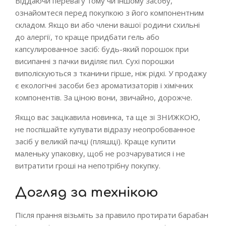
Віддаючи перевагу тому чи іншому засобу,
ознайомтеся перед покупкою з його компонентним
складом. Якщо ви або члени вашої родини схильні
до алергії, то краще придбати гель або
капсулированное засіб: будь-який порошок при
висипанні з пачки виділяє пил. Сухі порошки
виполіскуються з тканини гірше, ніж рідкі. У продажу
є екологічні засоби без ароматизаторів і хімічних
компонентів. За ціною вони, звичайно, дорожче.
Якщо вас зацікавила новинка, та ще зі ЗНИЖКОЮ,
не поспішайте купувати відразу неопробованное
засіб у великій пачці (пляшці). Краще купити
маленьку упаковку, щоб не розчаруватися і не
витратити гроші на непотрібну покупку.
Догляд за технікою
Після прання візьміть за правило протирати барабан