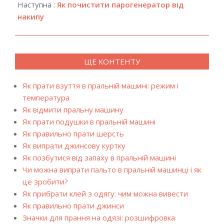
21
Наступна :
Як почистити парогенератор від
накипу
ЩЕ КОНТЕНТУ
Як прати взуття в пральній машині: режим і
температура
Як відмити пральну машину
Як прати подушки в пральній машині
Як правильно прати шерсть
Як випрати джинсову куртку
Як позбутися від запаху в пральній машині
Чи можна випрати пальто в пральній машинці і як
це зробити?
Як прибрати клей з одягу: чим можна вивести
Як правильно прати джинси
Значки для прання на одязі: розшифровка