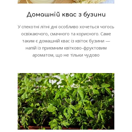
Домашній квас з бузини
У спекотні літні дні особливо хочеться чогось
освіжаючого, смачного та корисного. Саме
таким є домашній квас із квіток бузини —
напій із приємним квітково-фруктовим
ароматом, що не тільки чудово