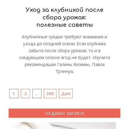
Уход за клубникой после
сбора урожая:
полезные советы
Клубничные грядки требуют внимания и
ухода до поздней осени. Если клубника
забыта после сбора урожая, то и в
следующем сезоне ягод не будет. Изучите
рекомендации Галины Кизимы, Павла
Трэннуа,
Пагінація
1
2
…
360
Далі
записів
НЕДАВНІ ЗАПИСИ