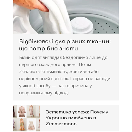
Відбілювачі для різних тканин:
що потрібно знати
Білий одяг виглядає бездоганно лише до
першого складного прання. Потім
з’являються тьмяність, жовтизна або
нерівномірний відтінок. І справа не завжди
у якості засобу — часто причина у
неправильному підході
Эстетика успеха: Почему
Украина влюблена в
Zimmermann