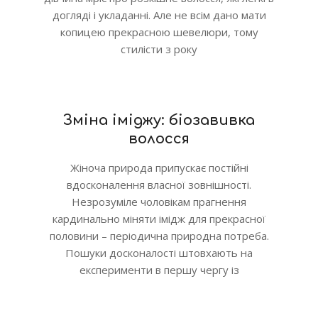
догляді і укладанні. Але не всім дано мати
копицею прекрасною шевелюри, тому
стилісти з року
Зміна іміджу: біозавивка
волосся
Жіноча природа припускає постійні
вдосконалення власної зовнішності.
Незрозуміле чоловікам прагнення
кардинально міняти імідж для прекрасної
половини – періодична природна потреба.
Пошуки досконалості штовхають на
експерименти в першу чергу із