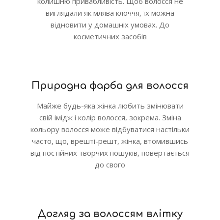
колишню привабливість. Щоб волосся не
виглядали як млява клоччя, їх можна
відновити у домашніх умовах. До
косметичних засобів
Природна фарба для волосся
Майже будь-яка жінка любить змінювати
свій імідж і колір волосся, зокрема. Зміна
кольору волосся може відбуватися настільки
часто, що, врешті-решт, жінка, втомившись
від постійних творчих пошуків, повертається
до свого
Догляд за волоссям влітку