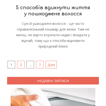
5 способів вдихнути життя
у пошкоджене волосся
Сухі й ушкоджені волосся – це часто
справжнісінький кошмар для жінки. Тим не
менш, не варто втрачати надію і впадати у
відчай, тому що є способи відновити
природний блиск
Пагінація
1
2
…
7
Далі
записів
НЕДАВНІ ЗАПИСИ