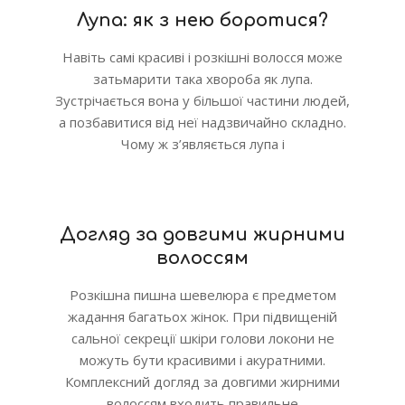
Лупа: як з нею боротися?
Навіть самі красиві і розкішні волосся може
затьмарити така хвороба як лупа.
Зустрічається вона у більшої частини людей,
а позбавитися від неї надзвичайно складно.
Чому ж з’являється лупа і
Догляд за довгими жирними
волоссям
Розкішна пишна шевелюра є предметом
жадання багатьох жінок. При підвищеній
сальної секреції шкіри голови локони не
можуть бути красивими і акуратними.
Комплексний догляд за довгими жирними
волоссям входить правильне