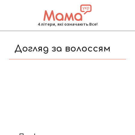
MAMA
4 літери, які означають Все!
Primary
Navigation
Догляд за волоссям
Menu