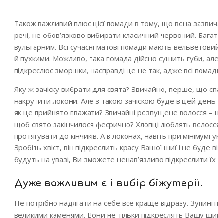
Також важливий плюс цієї помади в тому, що вона зазвича
речі, не обов’язково вибирати класичний червоний. Багато
вульгарним. Всі сучасні матові помади мають вельветовий
й пухкими. Можливо, така помада дійсно сушить губи, ал
підкреслює зморшки, насправді це не так, адже всі пом
Яку ж зачіску вибрати для свята? Звичайно, перше, що сп
накрутити локони. Але з такою зачіскою буде в цей день 
як це прийнято вважати? Звичайні розпущене волосся – це
щоб свято закінчилося феєрично? Хлопці люблять волосся д
протягувати до кінчиків. А в локонах, навіть при мінімум
Зробіть хвіст, він підкреслить красу Вашої шиї і не буде 
будуть на увазі, Ви зможете ненав’язливо підкреслити їх 
Дуже важливим є і вибір біжутерії.
Не потрібно надягати на себе все краще відразу. Зупиніт
великими каменями. Вони не тільки підкреслять Вашу шию