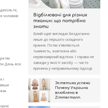
 декольте,
Відбілювачі для різних
 чоловіків
тканин: що потрібно
знати
Білий одяг виглядає бездоганно
лише до першого складного
прання. Потім з’являються
тьмяність, жовтизна або
нерівномірний відтінок. І справа не
третім
завжди у якості засобу — часто
ти День всіх
причина у неправильному підході
е і
Эстетика успеха:
кавіше
Почему Украина
жак.
влюблена в
Zimmermann
чорне