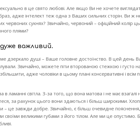
сексуально в це свято любові. Але якщо Ви не хочете вигляда
браз, адже інтелект теж одна з Ваших сильних сторін. Ви ж н
ових червоних сукнях? Звичайно, червоний – офіційний колір ць
оного плями?
 дуже важливий.
саме дзеркало душі – Ваше головне достоїнство. В цей день В
цілували. Звичайно, можете піти второваною стежкою і густо 
збільшити, адже чоловіки в цьому плані консервативні і всім
 в ламанні світла. З-за того, що вона матова і не має взагалі 
теся, за рахунок цього вони здаються і більш широкими. Хлоп
би – це завжди добре. Звичайно, є більш очевидне пояснення
и своїми великими губами з його тілом. Але ми це опустимо.
бливі.