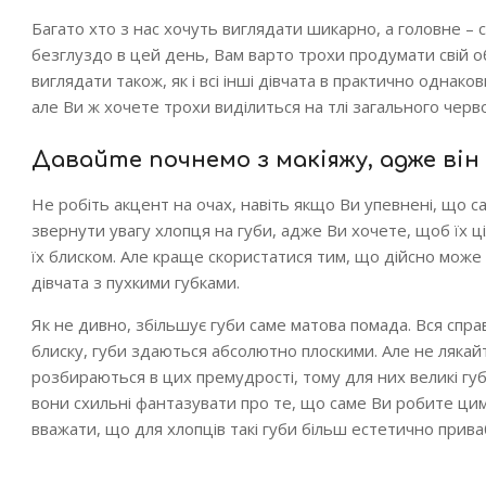
Багато хто з нас хочуть виглядати шикарно, а головне – 
безглуздо в цей день, Вам варто трохи продумати свій о
виглядати також, як і всі інші дівчата в практично однак
але Ви ж хочете трохи виділиться на тлі загального черв
Давайте почнемо з макіяжу, адже він
Не робіть акцент на очах, навіть якщо Ви упевнені, що 
звернути увагу хлопця на губи, адже Ви хочете, щоб їх 
їх блиском. Але краще скористатися тим, що дійсно може 
дівчата з пухкими губками.
Як не дивно, збільшує губи саме матова помада. Вся справа
блиску, губи здаються абсолютно плоскими. Але не лякай
розбираються в цих премудрості, тому для них великі гу
вони схильні фантазувати про те, що саме Ви робите цим
вважати, що для хлопців такі губи більш естетично прива