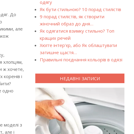
одягу
Як бути стильною? 10 порад стилістів
одяг. До
9 порад стилістів, як створити
о
жіночний образ до дня…
ликими, але
Як одягатися взимку стильно? Топ
акож
кращих речей
Хюгге інтер'єр, або Як облаштувати
затишне щастя…
у,
Правильні поєднання кольорів в одязі
ся хлопцям,
и ж хочете,
 коренів і
НЕДАВНІ ЗАПИСИ
бити?
се одно
е моделі з
, але і