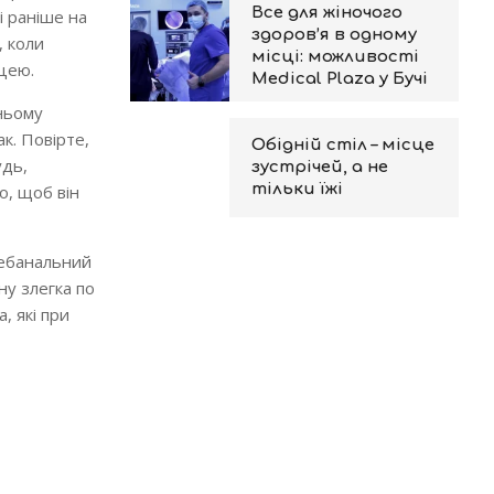
Все для жіночого
і раніше на
здоров’я в одному
, коли
місці: можливості
ицею.
Medical Plaza у Бучі
жньому
к. Повірте,
Обідній стіл – місце
удь,
зустрічей, а не
тільки їжі
о, щоб він
небанальний
ну злегка по
, які при