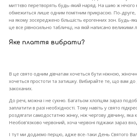
миттєво перетворять будь-який наряд. На шию ж нічого не
обмежиться лише одним помітним прикрасою. По-друге, т
на якому зосереджено більшість ерогенних зон. Будь-який
це все рівносильно табличці, на якій написано великими л
Яке плаття вибрати?
В це свято одним дівчатам хочеться бути ніжною, жіночн
хочеться простоти та затишку. Вибирайте те, що вам до ду
закоханих.
До речі, можна і не сукню. Багатьом хлопцям зараз подобаю
заплатити в разі необхідності. Тому навіть у свято підкр
роздягати самодостатню жінку, ніж чергову дівчину, яка к
Необов’язково червоний, хоча червоні піджаки зараз вход
І тут ми додаємо перцю, адже все-таки День Святого Вале