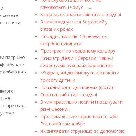
слухаються, і чому? —…
ти
8 порад, як знайти свій стиль в одязі
е хочете
З чим поєднується бордовий у
ого свята,
в'язаних речах
Поради стилістів: 10 речей, які
потрібно викинути
Пристрасті по червоному кольору
ам потрібно
Психіатр Девід Еберхард: Так ми
нафарбувати
вирощуємо зухвалих паршивцев
 подобаються
49 фраз, які допоможуть заспокоїти
тривогу дитини
Пляжний одяг для повних (фото)
ніякого
Спортивний стиль в одязі
ці не
З чим правильно носити і поєднувати
, наприклад,
різні фасони…
 Будемо
Про немаленьке чорне плаття, або
Річ, в якій вам добре
Як виглядати стрункіше за допомогою