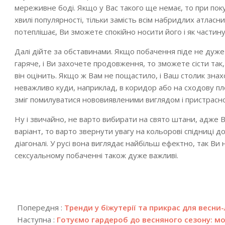
мереживне боді. Якщо у Вас такого ще немає, то при пок
хвилі популярності, тільки замість всім набридлих атласних
потеплішає, Ви зможете спокійно носити його і як частин
Далі дійте за обставинами. Якщо побачення піде не дуже
гаряче, і Ви захочете продовження, то зможете сісти так,
він оцінить. Якщо ж Вам не пощастило, і Ваш столик зна
неважливо куди, наприклад, в коридор або на сходову пл
зміг помилуватися нововиявленими виглядом і пристрасно
Ну і звичайно, не варто вибирати на свято штани, адже 
варіант, то варто звернути увагу на кольорові спідниці 
діагоналі. У русі вона виглядає найбільш ефектно, так Ви не
сексуальному побаченні також дуже важливі.
2018-
12-
Попередня :
Тренди у біжутерії та прикрас для весни-
19
Наступна :
Готуємо гардероб до весняного сезону: м