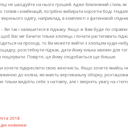
упці не шкодуйте на нього грошей. Адже білизняний стиль як 
 топіків і комбінацій, потрібно вибирати корсетні боді. Надалі
у верхнього одягу, наприклад, в комплекті з фатиновой спідн
 – Ви так і залишитеся в піджаку. Якщо ж Вам буде по-справ
 щоб Вас міг бачити тільки хлопець і почати растегивать піджа
ходиться на проході, то Ви можете вийти з хлопцем куди-неб
ощадку, розстебнути піджак, дати йому кілька хвилин для тог
 поцілувати. Повірте, це йому сподобається ще більше.
Ви хочете підкреслити свою жіночність. Якщо хочете якийсь 
довжиною до коліна, які мають вертикальну оборку, розташова
 тільки виділіть себе з натовпу, але і зверніть увагу на стегна
літа 2018
одні новинки