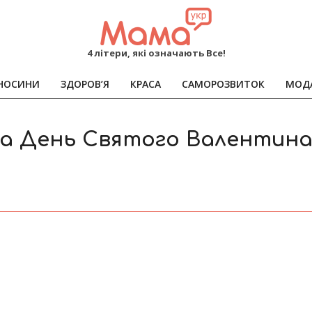
MAMA
4 літери, які означають Все!
НОСИНИ
ЗДОРОВ’Я
КРАСА
САМОРОЗВИТОК
МОД
Primary
Navigation
Menu
на День Святого Валентина