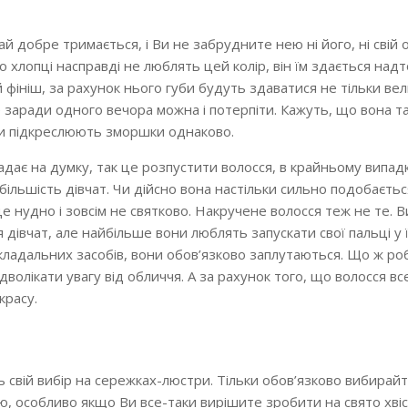
й добре тримається, і Ви не забрудните нею ні його, ні свій 
 хлопці насправді не люблять цей колір, він їм здається надт
 фініш, за рахунок нього губи будуть здаватися не тільки ве
е заради одного вечора можна і потерпіти. Кажуть, що вона т
ади підкреслюють зморшки однаково.
адає на думку, так це розпустити волосся, в крайньому випадк
більшість дівчат. Чи дійсно вона настільки сильно подобаєть
 нудно і зовсім не святково. Накручене волосся теж не те. В
івчат, але найбільше вони люблять запускати свої пальці у їх
і укладальних засобів, вони обов’язково заплутаються. Що ж ро
відволікати увагу від обличчя. А за рахунок того, що волосся в
красу.
ь свій вибір на сережках-люстри. Тільки обов’язково вибирайт
, особливо якщо Ви все-таки вирішите зробити на свято хвіст