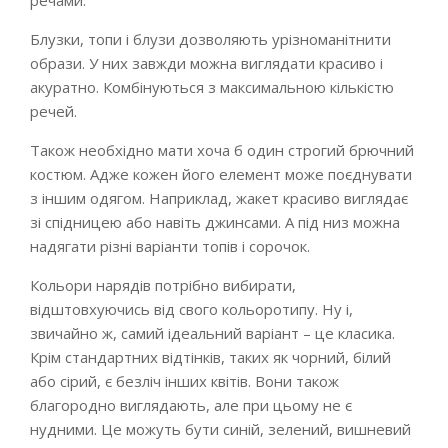
речами.
Блузки, топи і блузи дозволяють урізноманітнити
образи. У них завжди можна виглядати красиво і
акуратно. Комбінуються з максимальною кількістю
речей.
Також необхідно мати хоча б один строгий брючний
костюм. Адже кожен його елемент може поєднувати
з іншим одягом. Наприклад, жакет красиво виглядає
зі спідницею або навіть джинсами. А під низ можна
надягати різні варіанти топів і сорочок.
Кольори нарядів потрібно вибирати,
відштовхуючись від свого кольоротипу. Ну і,
звичайно ж, самий ідеальний варіант – це класика.
Крім стандартних відтінків, таких як чорний, білий
або сірий, є безліч інших квітів. Вони також
благородно виглядають, але при цьому не є
нудними. Це можуть бути синій, зелений, вишневий