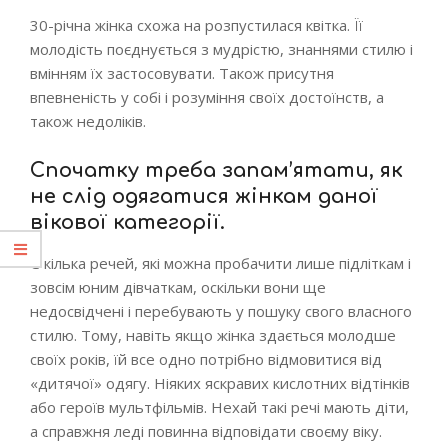
30-річна жінка схожа на розпустилася квітка. Її
молодість поєднується з мудрістю, знаннями стилю і
вмінням їх застосовувати. Також присутня
впевненість у собі і розуміння своїх достоїнств, а
також недоліків.
Спочатку треба запам’ятати, як
не слід одягатися жінкам даної
вікової категорії.
Є кілька речей, які можна пробачити лише підліткам і
зовсім юним дівчаткам, оскільки вони ще
недосвідчені і перебувають у пошуку свого власного
стилю. Тому, навіть якщо жінка здається молодше
своїх років, їй все одно потрібно відмовитися від
«дитячої» одягу. Ніяких яскравих кислотних відтінків
або героїв мультфільмів. Нехай такі речі мають діти,
а справжня леді повинна відповідати своєму віку.