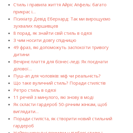
Стиль і правила життя Айріс Апфель: багато
прикрас і…
Психіатр Девід Еберхард: Так ми вирощуємо
зухвалих паршивцев
8 порад, як знайти свій стиль в одязі
З чим носити довгу спідницю
49 фраз, які допоможуть заспокоїти тривогу
дитини
Вечірнє плаття для бізнес-леді. Як поєднати
ділової…
Пуш-ап для чоловіків: міф чи реальність?
Що таке вуличний стиль? Поради стилістів
Ретро стиль в одязі
11 речей з минулого, які знову в моді
Як скласти гардероб 50-річним жінкам, щоб
виглядати…
Поради стиліста, як створити новий стильний
гардероб
Найпоширеніші помилки у підборі стилю і