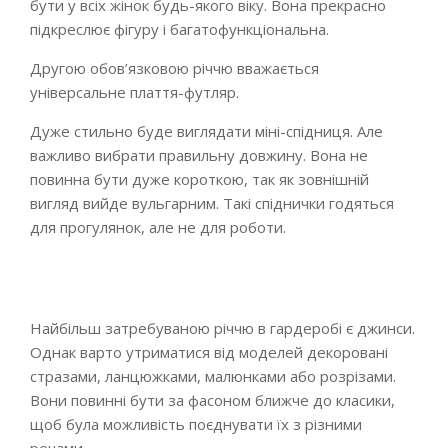
бути у всіх жінок будь-якого віку. Вона прекрасно
підкреслює фігуру і багатофункціональна.
Другою обов’язковою річчю вважається
універсальне плаття-футляр.
Дуже стильно буде виглядати міні-спідниця. Але
важливо вибрати правильну довжину. Вона не
повинна бути дуже короткою, так як зовнішній
вигляд вийде вульгарним. Такі спіднички годяться
для прогулянок, але не для роботи.
Найбільш затребуваною річчю в гардеробі є джинси.
Однак варто утриматися від моделей декоровані
стразами, ланцюжками, малюнками або розрізами.
Вони повинні бути за фасоном ближче до класики,
щоб була можливість поєднувати їх з різними