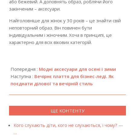
або бежевий. А доповнять образ, роблячи його
закінченим – аксесуари.
Найголовніше для жінок у 30 років – це знайти свій
неповторний образ. Він повинен бути
індивідуальним і жіночним. Хоча в принципі, це
характерно для всіх вікових категорій.
2018-
12-
Попередня :
Модні аксесуари для осені і зими
20
Наступна :
Вечірнє плаття для бізнес-леді. Як
поєднати ділової та вечірній стиль
ЩЕ КОНТЕНТУ
Кого слухають діти, кого не слухаються, і чому? —
…