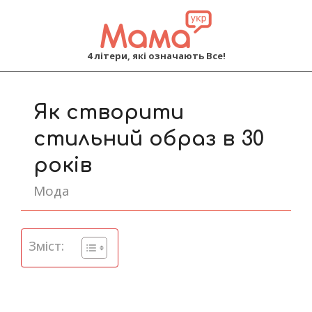
MAMA
4 літери, які означають Все!
Primary
Navigation
Як створити
Menu
стильний образ в 30
років
Мода
Зміст: