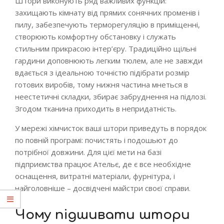
Штори виконують ряд важливих функцій:
захищають кімнату від прямих сонячних променів і
пилу, забезпечують терморегуляцію в приміщенні,
створюють комфортну обстановку і служать
стильним прикрасою інтер’єру. Традиційно щільні
гардини доповнюють легким тюлем, але не завжди
вдається з ідеальною точністю підібрати розмір
готових виробів, тому нижня частина мнеться в
неестетичні складки, збирає забруднення на підлозі.
Згодом тканина приходить в непридатність.
У мережі хімчисток ваші штори приведуть в порядок
по повній програмі: почистять і подошьют до
потрібної довжини. Для цієї мети на базі
підприємства працює Ательє, де є все необхідне
оснащення, витратні матеріали, фурнітура, і
найголовніше – досвідчені майстри своєї справи.
Чому підшивати штори