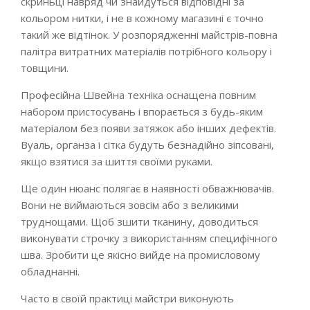
скриньці навряд чи знайдуться відповідні за
кольором нитки, і не в кожному магазині є точно
такий же відтінок. У розпорядженні майстрів-повна
палітра витратних матеріалів потрібного кольору і
товщини.
Професійна Швейна техніка оснащена повним
набором пристосувань і впорається з будь-яким
матеріалом без появи затяжок або інших дефектів.
Вуаль, органза і сітка будуть безнадійно зіпсовані,
якщо взятися за шиття своїми руками.
Ще один нюанс полягає в наявності обважнювачів.
Вони не виймаються зовсім або з великими
труднощами. Щоб зшити тканину, доводиться
виконувати строчку з використанням специфічного
шва. Зробити це якісно вийде на промисловому
обладнанні.
Часто в своїй практиці майстри виконують