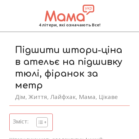
MAMA
4 літери, які означають Все!
Primary
Navigation
Підшити штори-ціна
Menu
в ательє на підшивку
тюлі, фіранок за
метр
Дім
,
Життя
,
Лайфхак
,
Мама
,
Цікаве
Зміст: