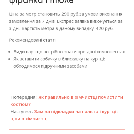
фіранки і тюль
Ціна за метр становить 290 руб.за умови виконання
замовлення за 7 днів. Експрес заявка виконується за
3 дні. Вартість метра в даному випадку-420 руб.
Рекомендовані статті
Види пар: що потрібно знати про дані компонентах
Як вставити собачку в блискавку на куртці:
обходимося підручними засобами
2024-
08-
Попередня :
Як правильно в хімчистці почистити
28
костюм?
Наступна :
Заміна підкладки на пальто і куртці-
ціни в хімчистці