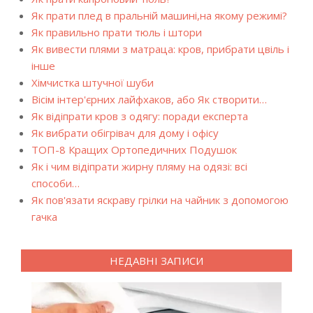
Як прати плед в пральній машині,на якому режимі?
Як правильно прати тюль і штори
Як вивести плями з матраца: кров, прибрати цвіль і
інше
Хімчистка штучної шуби
Вісім інтер'єрних лайфхаков, або Як створити…
Як відіпрати кров з одягу: поради експерта
Як вибрати обігрівач для дому і офісу
ТОП-8 Кращих Ортопедичних Подушок
Як і чим відіпрати жирну пляму на одязі: всі
способи…
Як пов'язати яскраву грілки на чайник з допомогою
гачка
НЕДАВНІ ЗАПИСИ