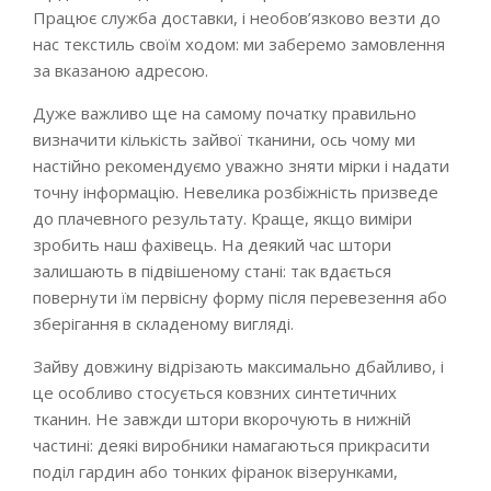
Працює служба доставки, і необов’язково везти до
нас текстиль своїм ходом: ми заберемо замовлення
за вказаною адресою.
Дуже важливо ще на самому початку правильно
визначити кількість зайвої тканини, ось чому ми
настійно рекомендуємо уважно зняти мірки і надати
точну інформацію. Невелика розбіжність призведе
до плачевного результату. Краще, якщо виміри
зробить наш фахівець. На деякий час штори
залишають в підвішеному стані: так вдається
повернути їм первісну форму після перевезення або
зберігання в складеному вигляді.
Зайву довжину відрізають максимально дбайливо, і
це особливо стосується ковзних синтетичних
тканин. Не завжди штори вкорочують в нижній
частині: деякі виробники намагаються прикрасити
поділ гардин або тонких фіранок візерунками,