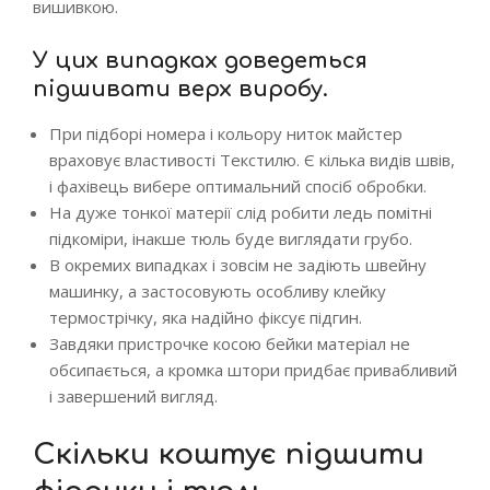
вишивкою.
У цих випадках доведеться
підшивати верх виробу.
При підборі номера і кольору ниток майстер
враховує властивості Текстилю. Є кілька видів швів,
і фахівець вибере оптимальний спосіб обробки.
На дуже тонкої матерії слід робити ледь помітні
підкоміри, інакше тюль буде виглядати грубо.
В окремих випадках і зовсім не задіють швейну
машинку, а застосовують особливу клейку
термострічку, яка надійно фіксує підгин.
Завдяки пристрочке косою бейки матеріал не
обсипається, а кромка штори придбає привабливий
і завершений вигляд.
Скільки коштує підшити