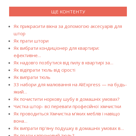
ЩЕ КОНТЕНТУ
Як прикрасити вікна за допомогою аксесуарів для
штор
Як прати штори
Як вибрати кондиціонер для квартири:
ефективне…
Як надовго позбутися від пилу в квартирі за…
Як відіпрати тюль від сірості
Як випрати тюль
33 набори для малювання на AliExpress — на будь-
який…
Як почистити норкову шубу в домашніх умовах?
Чистка штор- всі переваги професійної хімчистки
Як проводиться Хімчистка м'яких меблів і навіщо
вона…
Як випрати пір'яну подушку в домашніх умовах в…
Як прати капроновий тюль?