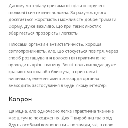
Даному матеріалу притаманні щільно скручені
шовкові і синтетичні волокна. За рахунок цього
досягається жорсткість і можливість добре тримати
форму. Дуже важливо, що при таких якостях
зберігається прозорість і легкість.
Плюсами органзи є антистатичність, хороша
світлопроникність, але, що стосується повітря, через
спосіб розташування волокон він практично не
проходить крізь тканину. Зовні тюль виглядає дуже
красиво: матова або блискуча, з принтами і
вишивкою, елементами з жаккарда органза
знаходить застосування в будь-якому інтер’єрі.
Капрон
Ця міцна, але одночасно легка і практична тканина
має штучне походження. Для її виробництва в хід
йдуть особливі компоненти – поліаміди, які, в свою