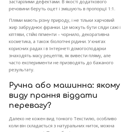
застарілими дефектами. В якості додаткового
речовини беруть оцет і змішують в пропорції 1:1.
Плями мають різну природу, і не тільки харчовий
жир забруднює фіранки. Це можуть бути сліди сажі і
кіптяви, стійкі пігменти – чорнило, декоративна
косметика, а також біологічні рідини. У книгах
корисних радах і в Інтернеті домогосподарки
знаходять масу рецептів, як вивести пляму, але
часто експерименти не призводять до бажаного
результату.
Ручна або машинна: якому
виду прання віддати
перевагу?
Далеко не кожен вид тонкого Текстилю, особливо
коли він складається з натуральних ниток, можна