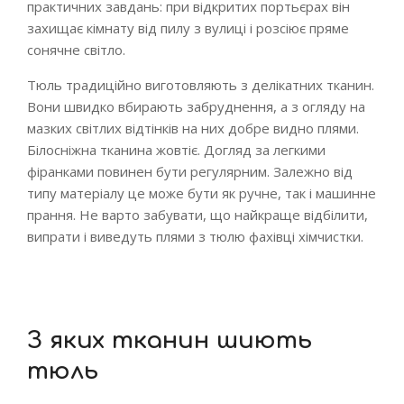
практичних завдань: при відкритих портьєрах він
захищає кімнату від пилу з вулиці і розсіює пряме
сонячне світло.
Тюль традиційно виготовляють з делікатних тканин.
Вони швидко вбирають забруднення, а з огляду на
мазких світлих відтінків на них добре видно плями.
Білосніжна тканина жовтіє. Догляд за легкими
фіранками повинен бути регулярним. Залежно від
типу матеріалу це може бути як ручне, так і машинне
прання. Не варто забувати, що найкраще відбілити,
випрати і виведуть плями з тюлю фахівці хімчистки.
З яких тканин шиють
тюль