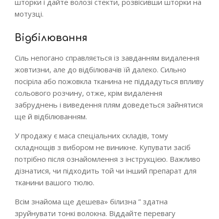
шторки і дайте волозі стекти, розвісивши шторки на
мотузці.
Відбілювання
Сіль непогано справляється із завданням видалення
жовтизни, але до відбілювачів їй далеко. Сильно
посіріла або пожовкла тканина не піддадуться впливу
сольового розчину, отже, крім видалення
забруднень і виведення плям доведеться зайнятися
ще й відбілюванням.
У продажу є маса спеціальних складів, тому
складнощів з вибором не виникне. Купувати засіб
потрібно після ознайомлення з інструкцією. Важливо
дізнатися, чи підходить той чи інший препарат для
тканини вашого тюлю.
Всім знайома ще дешева» білизна ” здатна
зруйнувати тонкі волокна. Віддайте перевагу