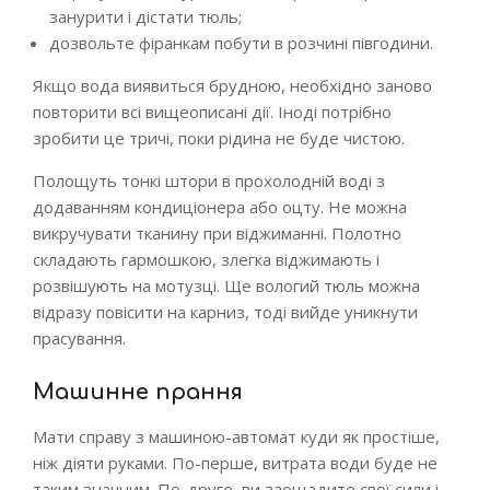
занурити і дістати тюль;
дозвольте фіранкам побути в розчині півгодини.
Якщо вода виявиться брудною, необхідно заново
повторити всі вищеописані дії. Іноді потрібно
зробити це тричі, поки рідина не буде чистою.
Полощуть тонкі штори в прохолодній воді з
додаванням кондиціонера або оцту. Не можна
викручувати тканину при віджиманні. Полотно
складають гармошкою, злегка віджимають і
розвішують на мотузці. Ще вологий тюль можна
відразу повісити на карниз, тоді вийде уникнути
прасування.
Машинне прання
Мати справу з машиною-автомат куди як простіше,
ніж діяти руками. По-перше, витрата води буде не
таким значним. По-друге, ви заощадите свої сили і