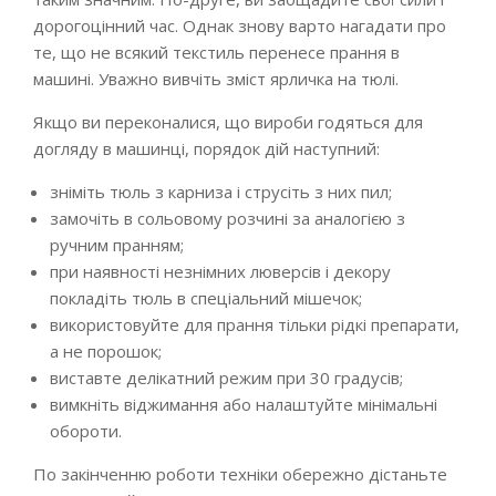
дорогоцінний час. Однак знову варто нагадати про
те, що не всякий текстиль перенесе прання в
машині. Уважно вивчіть зміст ярличка на тюлі.
Якщо ви переконалися, що вироби годяться для
догляду в машинці, порядок дій наступний:
зніміть тюль з карниза і струсіть з них пил;
замочіть в сольовому розчині за аналогією з
ручним пранням;
при наявності незнімних люверсів і декору
покладіть тюль в спеціальний мішечок;
використовуйте для прання тільки рідкі препарати,
а не порошок;
виставте делікатний режим при 30 градусів;
вимкніть віджимання або налаштуйте мінімальні
обороти.
По закінченню роботи техніки обережно дістаньте