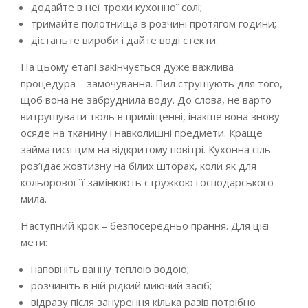
додайте в неї трохи кухонної солі;
тримайте полотнища в розчині протягом години;
дістаньте вироби і дайте воді стекти.
На цьому етапі закінчується дуже важлива
процедура – замочування. Пил струшують для того,
щоб вона не забруднила воду. До слова, не варто
витрушувати тюль в приміщенні, інакше вона знову
осяде на тканину і навколишні предмети. Краще
займатися цим на відкритому повітрі. Кухонна сіль
роз’їдає жовтизну на білих шторах, коли як для
кольорової її замінюють стружкою господарського
мила.
Наступний крок – безпосередньо прання. Для цієї
мети:
наповніть ванну теплою водою;
розчиніть в ній рідкий миючий засіб;
відразу після занурення кілька разів потрібно