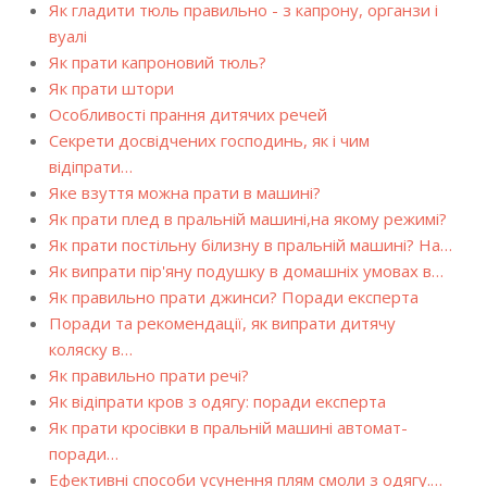
Як гладити тюль правильно - з капрону, органзи і
вуалі
Як прати капроновий тюль?
Як прати штори
Особливості прання дитячих речей
Секрети досвідчених господинь, як і чим
відіпрати…
Яке взуття можна прати в машині?
Як прати плед в пральній машині,на якому режимі?
Як прати постільну білизну в пральній машині? На…
Як випрати пір'яну подушку в домашніх умовах в…
Як правильно прати джинси? Поради експерта
Поради та рекомендації, як випрати дитячу
коляску в…
Як правильно прати речі?
Як відіпрати кров з одягу: поради експерта
Як прати кросівки в пральній машині автомат-
поради…
Ефективні способи усунення плям смоли з одягу.…