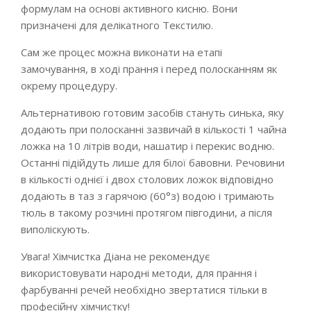
формулам на основі активного кисню. Вони
призначені для делікатного Текстилю.
Сам же процес можна виконати на етапі
замочування, в ході прання і перед полосканням як
окрему процедуру.
Альтернативою готовим засобів стануть синька, яку
додають при полосканні зазвичай в кількості 1 чайна
ложка на 10 літрів води, нашатир і перекис водню.
Останні підійдуть лише для білої бавовни. Речовини
в кількості однієї і двох столових ложок відповідно
додають в таз з гарячою (60°з) водою і тримають
тюль в такому розчині протягом півгодини, а після
виполіскують.
Увага! Хімчистка Діана не рекомендує
використовувати народні методи, для прання і
фарбуванні речей необхідно звертатися тільки в
професійну хімчистку!