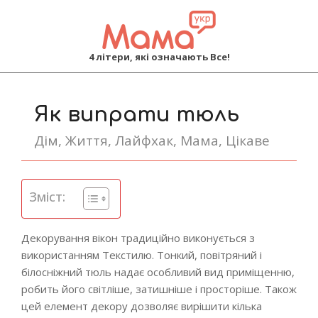
MAMA
4 літери, які означають Все!
Primary
Navigation
Як випрати тюль
Menu
Дім
,
Життя
,
Лайфхак
,
Мама
,
Цікаве
Зміст:
Декорування вікон традиційно виконується з
використанням Текстилю. Тонкий, повітряний і
білосніжний тюль надає особливий вид приміщенню,
робить його світліше, затишніше і просторіше. Також
цей елемент декору дозволяє вирішити кілька