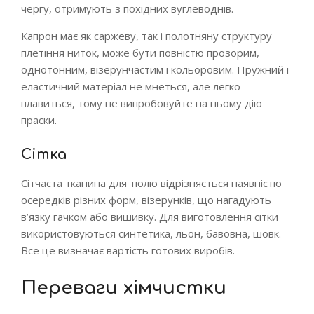
чергу, отримують з похідних вуглеводнів.
Капрон має як саржеву, так і полотняну структуру
плетіння ниток, може бути повністю прозорим,
однотонним, візерунчастим і кольоровим. Пружний і
еластичний матеріал не мнеться, але легко
плавиться, тому не випробовуйте на ньому дію
праски.
Сітка
Сітчаста тканина для тюлю відрізняється наявністю
осередків різних форм, візерунків, що нагадують
в’язку гачком або вишивку. Для виготовлення сітки
використовуються синтетика, льон, бавовна, шовк.
Все це визначає вартість готових виробів.
Переваги хімчистки