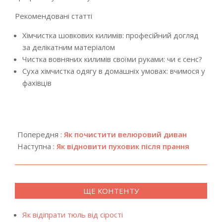
Рекомендовані статті
Хімчистка шовкових килимів: професійний догляд
за делікатним матеріалом
Чистка вовняних килимів своїми руками: чи є сенс?
Суха хімчистка одягу в домашніх умовах: вчимося у
фахівців
2024-
08-
Попередня :
Як почистити велюровий диван
28
Наступна :
Як відновити пуховик після прання
ЩЕ КОНТЕНТУ
Як відіпрати тюль від сірості