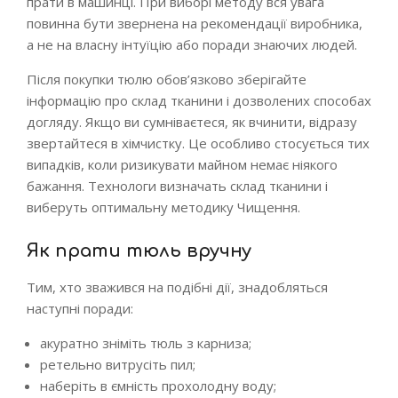
прати в машинці. При виборі методу вся увага
повинна бути звернена на рекомендації виробника,
а не на власну інтуїцію або поради знаючих людей.
Після покупки тюлю обов’язково зберігайте
інформацію про склад тканини і дозволених способах
догляду. Якщо ви сумніваєтеся, як вчинити, відразу
звертайтеся в хімчистку. Це особливо стосується тих
випадків, коли ризикувати майном немає ніякого
бажання. Технологи визначать склад тканини і
виберуть оптимальну методику Чищення.
Як прати тюль вручну
Тим, хто зважився на подібні дії, знадобляться
наступні поради:
акуратно зніміть тюль з карниза;
ретельно витрусіть пил;
наберіть в ємність прохолодну воду;