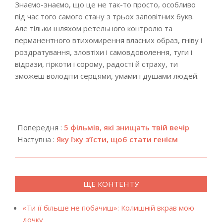
Знаємо-знаємо, що це не так-то просто, особливо
під час того самого стану з трьох заповітних букв.
Але тільки шляхом ретельного контролю та
перманентного втихомирення власних образ, гніву і
роздратування, зловтіхи і самовдоволення, туги і
відрази, гіркоти і сорому, радості й страху, ти
зможеш володіти серцями, умами і душами людей.
2018-
04-
Попередня :
5 фільмів, які знищать твій вечір
24
Наступна :
Яку їжу з’їсти, щоб стати генієм
ЩЕ КОНТЕНТУ
«Ти її більше не побачиш»: Колишній вкрав мою
дочку