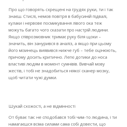
Про що говорять схрещені на грудях руки, ти і так
знаєш. Стислі, немов повітря в бабусиній підвалі,
кулаки і нервове посмикування лівого ока теж
можуть багато чого сказати про настрій людини.
Якщо співрозмовник тримає руку біля щоки –
значить, він занурився в аналіз, а якщо при цьому
його мізинець виявився нижче губ – тебе оцінюють,
причому досить критично. Легкі дотики до носа
властиві людям в момент сумнівів. Вивчай мову
жестів, і тобі не знадобиться ніякої сканер мозку,
щоб читати чужі думки.
Шукай схожості, а не відмінності
От буває так: не сподобався тобі чим-то людина, і ти
намагаєшся всіма силами сама собі довести, що