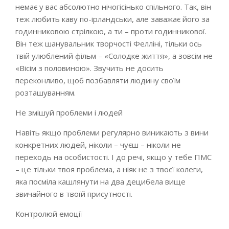
немає у вас абсолютно нічогісінько спільного. Так, він
теж любить каву по-ірландськи, але заважає його за
годинниковою стрілкою, а ти – проти годинникової.
Він теж шанувальник творчості Фелліні, тільки ось
твій улюблений фільм – «Солодке життя», а зовсім не
«Вісім з половиною». Звучить не досить
переконливо, щоб позбавляти людину своїм
розташуванням.
Не змішуй проблеми і людей
Навіть якщо проблеми регулярно виникають з вини
конкретних людей, ніколи – чуєш – ніколи не
переходь на особистості. І до речі, якщо у тебе ПМС
– це тільки твоя проблема, а ніяк не з твоєї колеги,
яка посміла кашлянути на два децибела вище
звичайного в твоїй присутності.
Контролюй емоції