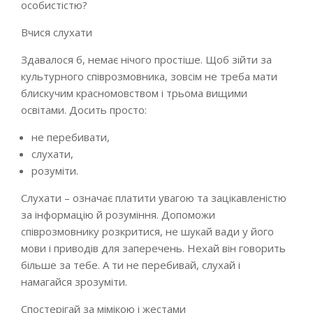
особистістю?
Вчися слухати
Здавалося б, немає нічого простіше. Щоб зійти за
культурного співрозмовника, зовсім не треба мати
блискучим красномовством і трьома вищими
освітами. Досить просто:
не перебивати,
слухати,
розуміти.
Слухати – означає платити увагою та зацікавленістю
за інформацію й розуміння. Допоможи
співрозмовнику розкритися, не шукай вади у його
мови і приводів для заперечень. Нехай він говорить
більше за тебе. А ти не перебивай, слухай і
намагайся зрозуміти.
Спостерігай за мімікою і жестами