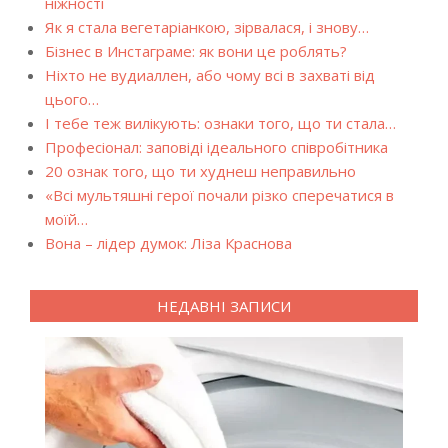
ніжності
Як я стала вегетаріанкою, зірвалася, і знову…
Бізнес в Инстаграме: як вони це роблять?
Ніхто не вудиаллен, або чому всі в захваті від
цього…
І тебе теж вилікують: ознаки того, що ти стала…
Професіонал: заповіді ідеального співробітника
20 ознак того, що ти худнеш неправильно
«Всі мультяшні герої почали різко сперечатися в
моїй…
Вона – лідер думок: Ліза Краснова
НЕДАВНІ ЗАПИСИ