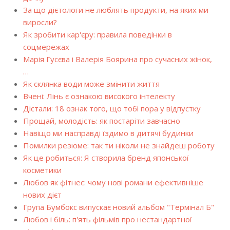
За що дієтологи не люблять продукти, на яких ми
виросли?
Як зробити кар'єру: правила поведінки в
соцмережах
Марія Гусєва і Валерія Боярина про сучасних жінок,
…
Як склянка води може змінити життя
Вчені: Лінь є ознакою високого інтелекту
Дістали: 18 ознак того, що тобі пора у відпустку
Прощай, молодість: як постаріти завчасно
Навіщо ми насправді їздимо в дитячі будинки
Помилки резюме: так ти ніколи не знайдеш роботу
Як це робиться: Я створила бренд японської
косметики
Любов як фітнес: чому нові романи ефективніше
нових дієт
Група Бумбокс випускає новий альбом "Термінал Б"
Любов і біль: п'ять фільмів про нестандартної