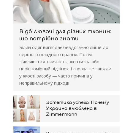
Відбілювачі для різних тканин:
що потрібно знати
Білий одяг виглядає бездоганно лише до
першого складного прання. Потім
з’являються тьмяність, жовтизна або
нерівномірний відтінок. І справа не завжди
у якості засобу — часто причина у
неправильному підході
Эстетика успеха: Почему
Украина влюблена в
Zimmermann