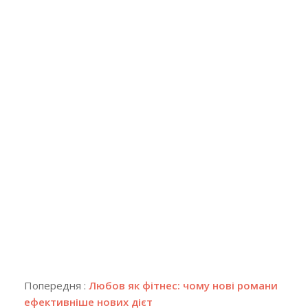
2018-
04-
Попередня :
Любов як фітнес: чому нові романи
24
ефективніше нових дієт