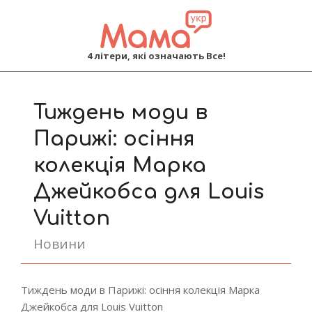
MAMA
4 літери, які означають Все!
Primary
Navigation
Тиждень моди в
Menu
Парижі: осіння
колекція Марка
Джейкобса для Louis
Vuitton
Новини
Тиждень моди в Парижі: осіння колекція Марка
Джейкобса для Louis Vuitton