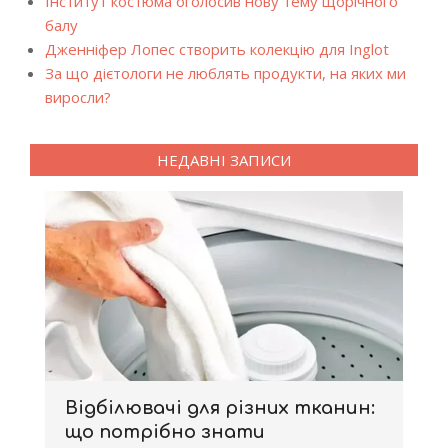
Інститут костюма оголосив нову тему щорічного
балу
Дженніфер Лопес створить колекцію для Inglot
За що дієтологи не люблять продукти, на яких ми
виросли?
НЕДАВНІ ЗАПИСИ
Відбілювачі для різних тканин:
що потрібно знати