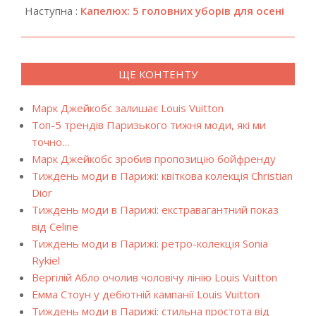
Наступна :
Капелюх: 5 головних уборів для осені
ЩЕ КОНТЕНТУ
Марк Джейкобс залишає Louis Vuitton
Топ-5 трендів Паризького тижня моди, які ми
точно…
Марк Джейкобс зробив пропозицію бойфренду
Тиждень моди в Парижі: квіткова колекція Christian
Dior
Тиждень моди в Парижі: екстравагантний показ
від Celine
Тиждень моди в Парижі: ретро-колекція Sonia
Rykiel
Вергілій Абло очолив чоловічу лінію Louis Vuitton
Емма Стоун у дебютній кампанії Louis Vuitton
Тиждень моди в Парижі: стильна простота від