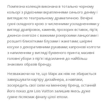
Помпезна колекція виконана в тотально чорному
кольорі з рідкісними вкрапленнями синього деніму і
виглядає по театральному драматичною. Вечірні
сукні складного крою з численними ускладненнями у
вигляді драпіровок, каменів, прозорих вставок, пір’я;
джинси-oversize c важкими рокерскими ланцюгами і
розшиті блискітками блузами і жакетами; шкіряні
косухи з декоративними рукавами; капронові колготи
з напиленням у вигляді буквеного принта; масивні
головні убори з пір’я і відсилання до найбільш
знакових образів бренду.
Незважаючи на те, що Марк аж ніяк не збирається
завершувати кар’єру дизайнера, а навпаки,
зосередить свої сили на іменному бренд, останній
його показ для Lois Vuitton залишив якесь дуже
сумне післясмак фіналу цілої епохи.