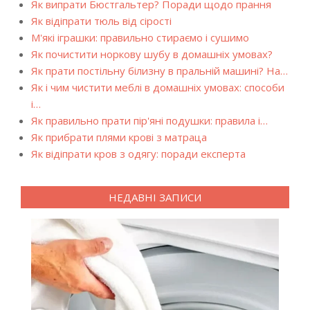
Як випрати Бюстгальтер? Поради щодо прання
Як відіпрати тюль від сірості
М'які іграшки: правильно стираємо і сушимо
Як почистити норкову шубу в домашніх умовах?
Як прати постільну білизну в пральній машині? На…
Як і чим чистити меблі в домашніх умовах: способи
і…
Як правильно прати пір'яні подушки: правила і…
Як прибрати плями крові з матраца
Як відіпрати кров з одягу: поради експерта
НЕДАВНІ ЗАПИСИ