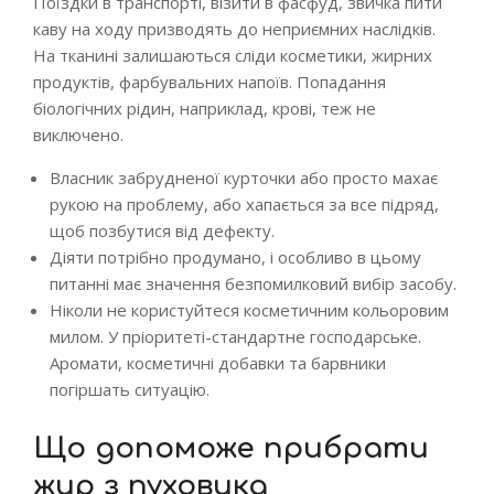
Поїздки в транспорті, візити в фасфуд, звичка пити
каву на ходу призводять до неприємних наслідків.
На тканині залишаються сліди косметики, жирних
продуктів, фарбувальних напоїв. Попадання
біологічних рідин, наприклад, крові, теж не
виключено.
Власник забрудненої курточки або просто махає
рукою на проблему, або хапається за все підряд,
щоб позбутися від дефекту.
Діяти потрібно продумано, і особливо в цьому
питанні має значення безпомилковий вибір засобу.
Ніколи не користуйтеся косметичним кольоровим
милом. У пріоритеті-стандартне господарське.
Аромати, косметичні добавки та барвники
погіршать ситуацію.
Що допоможе прибрати
жир з пуховика