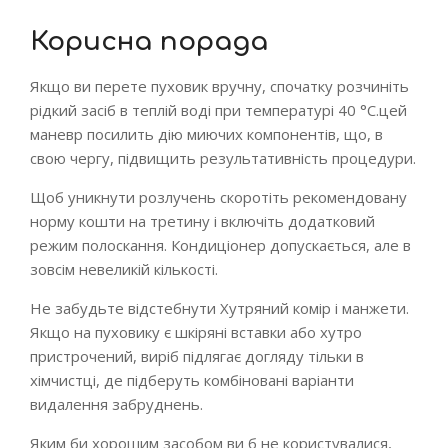
Корисна порада
Якщо ви перете пуховик вручну, спочатку розчиніть
рідкий засіб в теплій воді при температурі 40 °С.цей
маневр посилить дію миючих компонентів, що, в
свою чергу, підвищить результативність процедури.
Щоб уникнути розлучень скоротіть рекомендовану
норму кошти на третину і включіть додатковий
режим полоскання. Кондиціонер допускається, але в
зовсім невеликій кількості.
Не забудьте відстебнути Хутряний комір і манжети.
Якщо на пуховику є шкіряні вставки або хутро
пристрочений, виріб підлягає догляду тільки в
хімчистці, де підберуть комбіновані варіанти
видалення забруднень.
Яким би хорошим засобом ви б не користувалися,