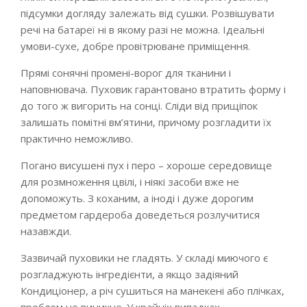
підсумки догляду залежать від сушки. Розвішувати
речі на батареї ні в якому разі не можна. Ідеальні
умови-сухе, добре провітрюване приміщення.
Прямі сонячні промені-ворог для тканини і
наповнювача. Пуховик гарантовано втратить форму і
до того ж вигорить на сонці. Сліди від прищіпок
залишать помітні вм’ятини, причому розгладити їх
практично неможливо.
Погано висушені пух і перо – хороше середовище
для розмноження цвілі, і ніякі засоби вже не
допоможуть. З коханим, а іноді і дуже дорогим
предметом гардероба доведеться розлучитися
назавжди.
Зазвичай пуховики не гладять. У складі миючого є
розгладжують інгредієнти, а якщо задіяний
Кондиціонер, а річ сушиться на манекені або плічках,