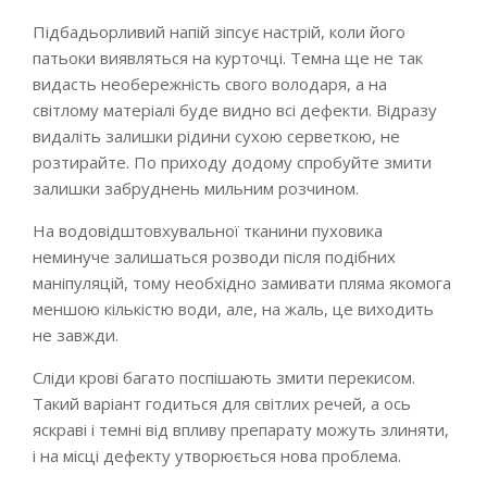
Підбадьорливий напій зіпсує настрій, коли його
патьоки виявляться на курточці. Темна ще не так
видасть необережність свого володаря, а на
світлому матеріалі буде видно всі дефекти. Відразу
видаліть залишки рідини сухою серветкою, не
розтирайте. По приходу додому спробуйте змити
залишки забруднень мильним розчином.
На водовідштовхувальної тканини пуховика
неминуче залишаться розводи після подібних
маніпуляцій, тому необхідно замивати пляма якомога
меншою кількістю води, але, на жаль, це виходить
не завжди.
Сліди крові багато поспішають змити перекисом.
Такий варіант годиться для світлих речей, а ось
яскраві і темні від впливу препарату можуть злиняти,
і на місці дефекту утворюється нова проблема.