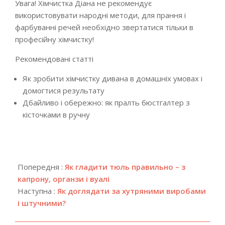
Увага! Хімчистка Діана не рекомендує
використовувати народні методи, для прання і
фарбуванні речей необхідно звертатися тільки в
професійну хімчистку!
Рекомендовані статті
Як зробити хімчистку дивана в домашніх умовах і
домогтися результату
Дбайливо і обережно: як пралть бюстгалтер з
кісточками в ручну
2024-
08-
Попередня :
Як гладити тюль правильно – з
28
капрону, органзи і вуалі
Наступна :
Як доглядати за хутряними виробами
і штучними?