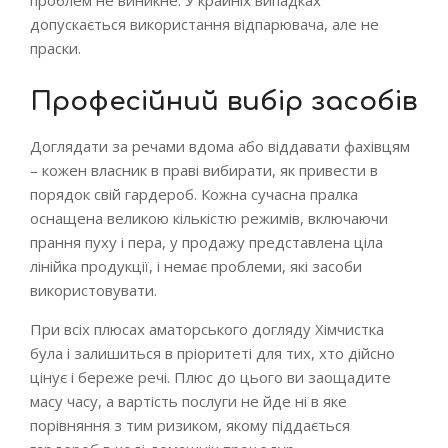
проблем не виникне. У крайніх випадках
допускається використання відпарювача, але не
праски.
Професійний вибір засобів
Доглядати за речами вдома або віддавати фахівцям
– кожен власник в праві вибирати, як привести в
порядок свій гардероб. Кожна сучасна пралка
оснащена великою кількістю режимів, включаючи
прання пуху і пера, у продажу представлена ціла
лінійка продукції, і немає проблеми, які засоби
використовувати.
При всіх плюсах аматорського догляду Хімчистка
була і залишиться в пріоритеті для тих, хто дійсно
цінує і береже речі. Плюс до цього ви заощадите
масу часу, а вартість послуги не йде ні в яке
порівняння з тим ризиком, якому піддається