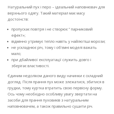
Натуральний пух і перо – ідеальний наповнювач для
верхнього одягу. Такий матеріал має масу
достоїнств:
пропускає повітря і не створює ” парниковий
ефект»;
відмінно утримує тепло навіть у найлютіші морози;
не ускладнює річ, тому і об’ємні моделі важать
мало;
при дбайливої експлуатації служить довго і
зберігає властивості.
Єдиним недоліком даного виду начинки є складний
догляд. Після прання пух може злежатися, збитися в
грудки, тому куртка втратить свою первісну форму.
Ось чому необхідно особливу увагу звертати на
засоби для прання пуховиків з натуральним
наповнювачем, а також правильно сушити річ.