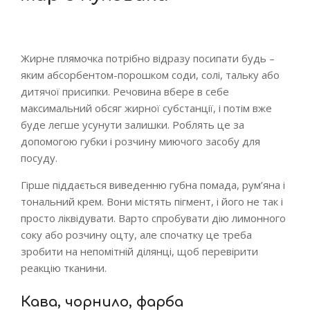
Жирне плямочка потрібно відразу посипати будь –
яким абсорбентом-порошком соди, солі, тальку або
дитячої присипки. Речовина вбере в себе
максимальний обсяг жирної субстанції, і потім вже
буде легше усунути залишки. Роблять це за
допомогою губки і розчину миючого засобу для
посуду.
Гірше піддається виведенню губна помада, рум’яна і
тональний крем. Вони містять пігмент, і його не так і
просто ліквідувати. Варто спробувати дію лимонного
соку або розчину оцту, але спочатку це треба
зробити на непомітній ділянці, щоб перевірити
реакцію тканини.
Кава, чорнило, фарба