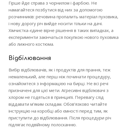
Гірше йде справа з чорнилом і фарбою. Не
намагайтеся позбутися від них за допомогою
розчинників: речовина пропалить матеріал пуховика,
і нову дорогу річ вийде носити тільки на дачі.
Хімчистка-єдине вірне рішення в таких випадках, а
експерименти закінчаться покупкою нового пуховика
або лижного костюма.
Відбілювання
Вибір відбілювачів, як і продуктів для прання, теж
немаленький, але перш ніж починати процедуру,
ознайомтеся з інформацією на бирці. Не всі речі
призначені для цієї мети. Агресивні відбілювачі з
хлором не годяться в принципі. Перевагу слід
віддавати м’яким складам. Обов’язково читайте
інструкцію на коробці або ємності перед тим, як
приступити до відбілювання. Після процедури річ
підлягає подвійному полосканню.