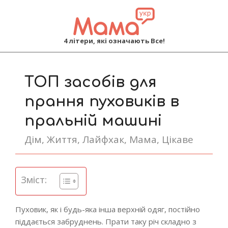
MAMA
4 літери, які означають Все!
Primary
Navigation
ТОП засобів для
Menu
прання пуховиків в
пральній машині
Дім
,
Життя
,
Лайфхак
,
Мама
,
Цікаве
Зміст:
Пуховик, як і будь-яка інша верхній одяг, постійно
піддається забруднень. Прати таку річ складно з