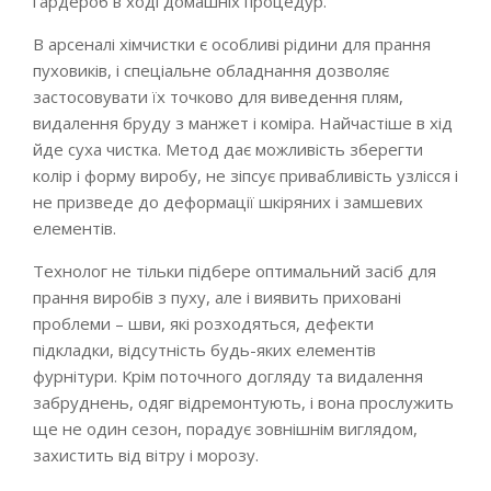
гардероб в ході домашніх процедур.
В арсеналі хімчистки є особливі рідини для прання
пуховиків, і спеціальне обладнання дозволяє
застосовувати їх точково для виведення плям,
видалення бруду з манжет і коміра. Найчастіше в хід
йде суха чистка. Метод дає можливість зберегти
колір і форму виробу, не зіпсує привабливість узлісся і
не призведе до деформації шкіряних і замшевих
елементів.
Технолог не тільки підбере оптимальний засіб для
прання виробів з пуху, але і виявить приховані
проблеми – шви, які розходяться, дефекти
підкладки, відсутність будь-яких елементів
фурнітури. Крім поточного догляду та видалення
забруднень, одяг відремонтують, і вона прослужить
ще не один сезон, порадує зовнішнім виглядом,
захистить від вітру і морозу.