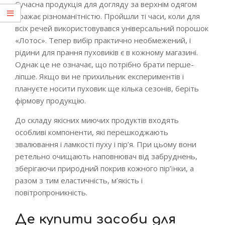
Сучасна продукція для догляду за верхнім одягом
вражає різноманітністю. Пройшли ті часи, коли для
всіх речей використовувався універсальний порошок
«Лотос». Тепер вибір практично необмежений, і
рідини для прання пуховиків є в кожному магазині.
Однак це не означає, що потрібно брати перше-
ліпше. Якщо ви не прихильник експериментів і
плануєте носити пуховик ще кілька сезонів, беріть
фірмову продукцію.
До складу якісних миючих продуктів входять
особливі компоненти, які перешкоджають
звалювання і ламкості пуху і пір’я. При цьому вони
ретельно очищають наповнювач від забруднень,
зберігаючи природний покрив кожного пір’їнки, а
разом з тим еластичність, м’якість і
повітропроникність.
Де купити засоби для