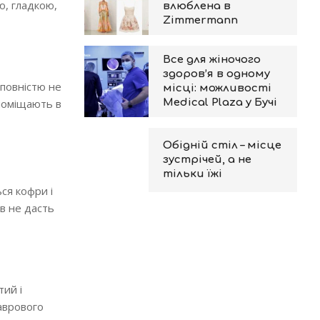
ю, гладкою,
влюблена в
Zimmermann
Все для жіночого
здоров’я в одному
 повністю не
місці: можливості
 поміщають в
Medical Plaza у Бучі
Обідній стіл – місце
зустрічей, а не
тільки їжі
ся кофри і
ів не дасть
тий і
лаврового