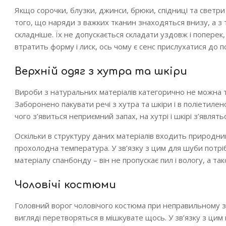
Якщо сорочки, блузки, джинси, брюки, спідниці та светр
того, що наряди з важких тканин знаходяться внизу, а з 
складніше. Їх не допускається складати уздовж і поперек,
втратить форму і лиск, ось чому є сенс прислухатися до п
Верхній одяг з хутра та шкіри
Вироби з натуральних матеріалів категорично не можна тр
Заборонено пакувати речі з хутра та шкіри і в поліетилено
чого з’явиться неприємний запах, на хутрі і шкірі з’являт
Оскільки в структуру даних матеріалів входить природний
прохолодна температура. У зв’язку з цим для шуби потрі
матеріалу спанбонду – він не пропускає пил і вологу, а т
Чоловічі костюми
Головний ворог чоловічого костюма при неправильному з
вигляді перетворяться в мішкувате щось. У зв’язку з цим