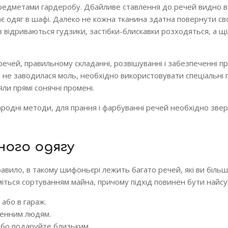
редметами гардеробу. Дбайливе ставлення до речей видно ві
дає одяг в шафі. Далеко не кожна тканина здатна повернути с
ків відриваються гудзики, застібки-блискавки розходяться, а щі
речей, правильному складанні, розвішуванні і забезпеченні п
 не заводилася моль, необхідно використовувати спеціальні 
ли прямі сонячні промені.
ародні методи, для прання і фарбуванні речей необхідно зве
ного одягу
авило, в такому шифоньєрі лежить багато речей, які ви більш
міться сортуванням майна, причому підхід повинен бути найс
або в гараж.
денним людям.
або подаруйте близьким.