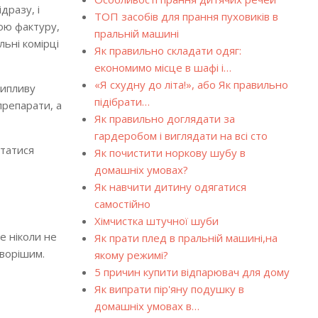
дразу, і
ТОП засобів для прання пуховиків в
вою фактуру,
пральній машині
льні комірці
Як правильно складати одяг:
економимо місце в шафі і…
«Я схудну до літа!», або Як правильно
рипливу
підібрати…
препарати, а
Як правильно доглядати за
гардеробом і виглядати на всі сто
ртатися
Як почистити норкову шубу в
домашніх умовах?
Як навчити дитину одягатися
самостійно
Хімчистка штучної шуби
е ніколи не
Як прати плед в пральній машині,на
уворішим.
якому режимі?
5 причин купити відпарювач для дому
Як випрати пір'яну подушку в
домашніх умовах в…