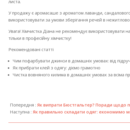
листа.
У продажу є аромасаше з ароматом лаванди, сандалового 
використовувати за умови зберігання речей в нежитловом
Увага! Хімчистка Діана не рекомендує використовувати н
тільки в професійну хімчистку!
Рекомендовані статті
Чим пофарбувати джинси в домашніх умовах: від підру
Як прибрати клей з одягу: діємо грамотно
Чистка вовняного килима в домашніх умовах за всіма п
2024-
08-
Попередня :
Як випрати Бюстгальтер? Поради щодо 
22
Наступна :
Як правильно складати одяг: економимо мі