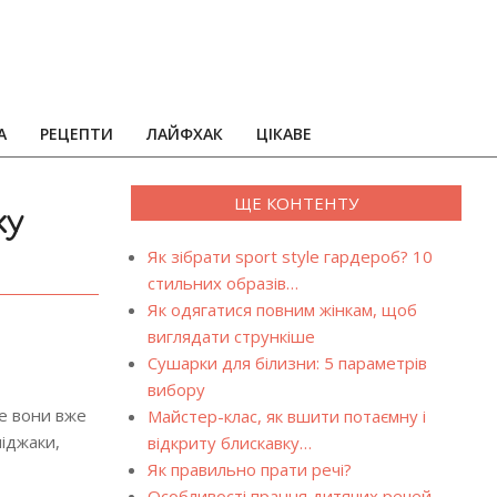
А
РЕЦЕПТИ
ЛАЙФХАК
ЦІКАВЕ
ЩЕ КОНТЕНТУ
ку
Як зібрати sport style гардероб? 10
стильних образів…
Як одягатися повним жінкам, щоб
виглядати стрункіше
Сушарки для білизни: 5 параметрів
вибору
ле вони вже
Майстер-клас, як вшити потаємну і
піджаки,
відкриту блискавку…
Як правильно прати речі?
Особливості прання дитячих речей