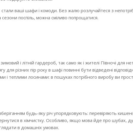
ше стали ваші шафи і комоди. Без жалю розлучайтеся з непотр
а сезони поспіль, можна сміливо попрощатися.
имовий і літній гардероб, так само як і жителі Півночі для н
гу для різних пір року в шафі повинні бути відведені відповідн
ми і теплими лосинами: в пошуках потрібного виробу ви прост
беріганням будь-яку річ упорядковують: перевіряють кишені,
вернутися в хімчистку. Особливо, якщо мова йде про шубах, ду
глядати в домашніх умовах.