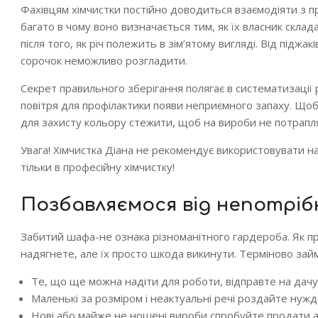
Фахівцям хімчистки постійно доводиться взаємодіяти з п
багато в чому воно визначається тим, як їх власник скла
після того, як річ полежить в зім’ятому вигляді. Від піджа
сорочок неможливо розгладити.
Секрет правильного зберігання полягає в систематизації 
повітря для профілактики появи неприємного запаху. Щоб
для захисту кольору стежити, щоб на вироби не потрапля
Увага! Хімчистка Діана не рекомендує використовувати н
тільки в професійну хімчистку!
Позбавляємося від непотріб
Забитий шафа-не ознака різноманітного гардероба. Як пр
надягнете, але їх просто шкода викинути. Терміново зай
Те, що ще можна надіти для роботи, відправте на дачу 
Маленькі за розміром і неактуальні речі роздайте нуж
Нові або майже не ношені вироби спробуйте продати 