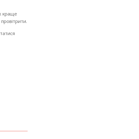
їх краще
 провітрити.
ртатися