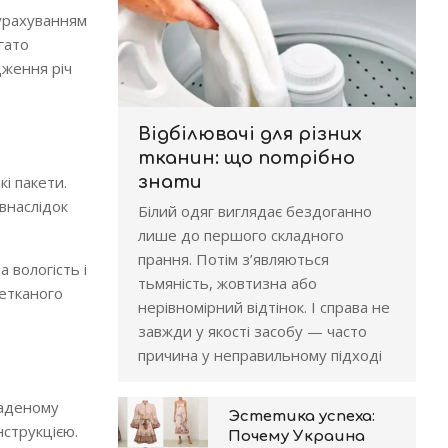
 урахуванням
гато
дження річ
Відбілювачі для різних
тканин: що потрібно
і пакети.
знати
 внаслідок
Білий одяг виглядає бездоганно
лише до першого складного
прання. Потім з’являються
 вологість і
тьмяність, жовтизна або
нетканого
нерівномірний відтінок. І справа не
завжди у якості засобу — часто
причина у неправильному підході
ладеному
Эстетика успеха:
нструкцією.
Почему Украина