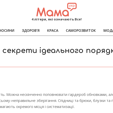
MAMA
4 літери, які означають Все!
НОСИНИ
ЗДОРОВ’Я
КРАСА
САМОРОЗВИТОК
МОД
Primary
Navigation
Menu
: секрети ідеального поряд
ігають. Можна нескінченно поповнювати гардероб обновками, а
ьому-неправильне зберігання. Спідниці та брюки, блузки та 
магають окремого місця і систематизації.