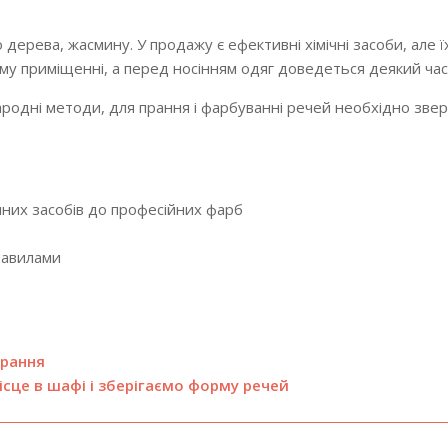
дерева, жасмину. У продажу є ефективні хімічні засоби, але 
у приміщенні, а перед носінням одяг доведеться деякий час
ародні методи, для прання і фарбуванні речей необхідно зве
чних засобів до професійних фарб
равилами
прання
сце в шафі і зберігаємо форму речей