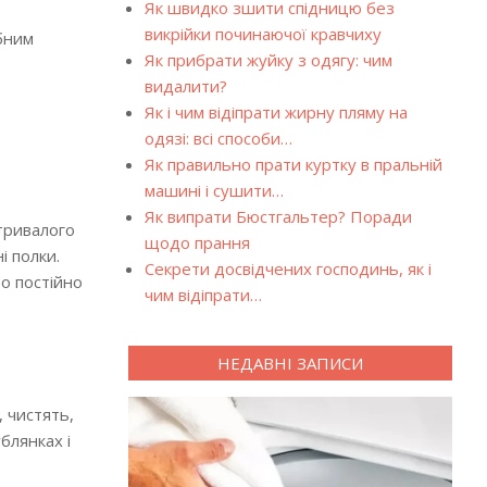
Як швидко зшити спідницю без
викрійки починаючої кравчиху
ібним
Як прибрати жуйку з одягу: чим
видалити?
Як і чим відіпрати жирну пляму на
одязі: всі способи…
Як правильно прати куртку в пральній
машині і сушити…
Як випрати Бюстгальтер? Поради
етривалого
щодо прання
і полки.
Секрети досвідчених господинь, як і
о постійно
чим відіпрати…
НЕДАВНІ ЗАПИСИ
 чистять,
блянках і