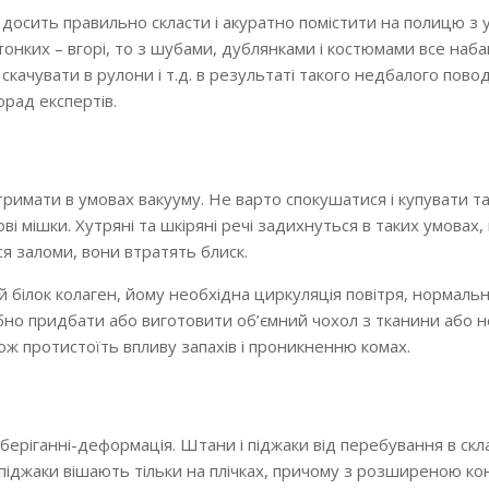
и досить правильно скласти і акуратно помістити на полицю з
тонких – вгорі, то з шубами, дублянками і костюмами все наба
 скачувати в рулони і т.д. в результаті такого недбалого пово
орад експертів.
имати в умовах вакууму. Не варто спокушатися і купувати так
ві мішки. Хутряні та шкіряні речі задихнуться в таких умовах,
ься заломи, вони втратять блиск.
 білок колаген, йому необхідна циркуляція повітря, нормальна
бно придбати або виготовити об’ємний чохол з тканини або 
акож протистоїть впливу запахів і проникненню комах.
беріганні-деформація. Штани і піджаки від перебування в ск
 піджаки вішають тільки на плічках, причому з розширеною ко