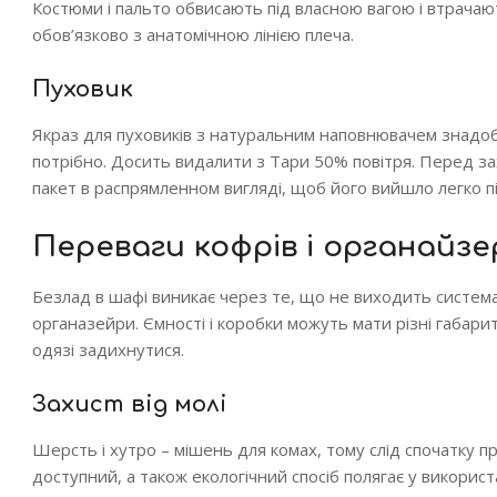
Костюми і пальто обвисають під власною вагою і втрачают
обов’язково з анатомічною лінією плеча.
Пуховик
Якраз для пуховиків з натуральним наповнювачем знадобл
потрібно. Досить видалити з Тари 50% повітря. Перед за
пакет в распрямленном вигляді, щоб його вийшло легко під
Переваги кофрів і органайзе
Безлад в шафі виникає через те, що не виходить системат
органазейри. Ємності і коробки можуть мати різні габарит
одязі задихнутися.
Захист від молі
Шерсть і хутро – мішень для комах, тому слід спочатку п
доступний, а також екологічний спосіб полягає у викорис