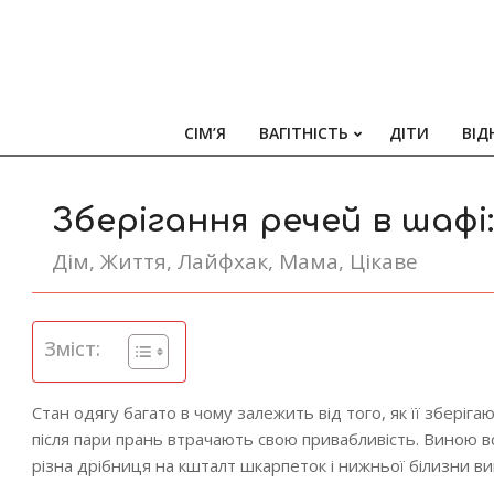
СІМ’Я
ВАГІТНІСТЬ
ДІТИ
ВІД
Зберігання речей в шафі
Дім
,
Життя
,
Лайфхак
,
Мама
,
Цікаве
Зміст:
Стан одягу багато в чому залежить від того, як її збер
після пари прань втрачають свою привабливість. Виною вс
різна дрібниця на кшталт шкарпеток і нижньої білизни ви