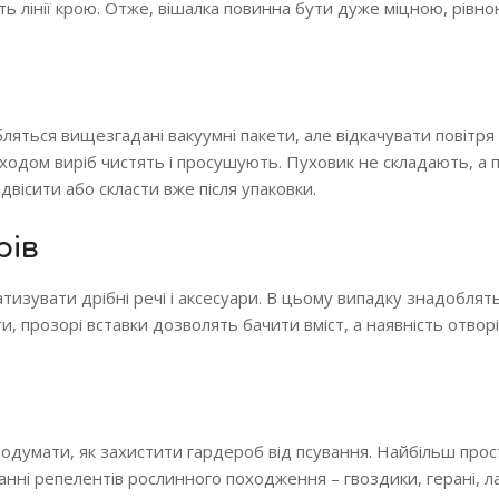
ь лінії крою. Отже, вішалка повинна бути дуже міцною, рівно
яться вищезгадані вакуумні пакети, але відкачувати повітря
ходом виріб чистять і просушують. Пуховик не складають, а
вісити або скласти вже після упаковки.
рів
изувати дрібні речі і аксесуари. В цьому випадку знадоблять
и, прозорі вставки дозволять бачити вміст, а наявність отвор
родумати, як захистити гардероб від псування. Найбільш прос
танні репелентів рослинного походження – гвоздики, герані, 