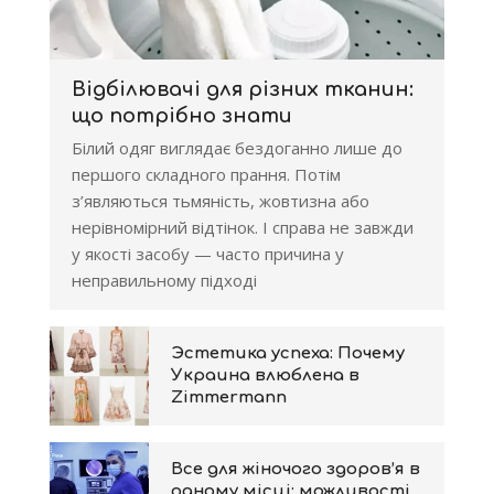
Відбілювачі для різних тканин:
що потрібно знати
Білий одяг виглядає бездоганно лише до
першого складного прання. Потім
з’являються тьмяність, жовтизна або
нерівномірний відтінок. І справа не завжди
у якості засобу — часто причина у
неправильному підході
Эстетика успеха: Почему
Украина влюблена в
Zimmermann
Все для жіночого здоров’я в
одному місці: можливості