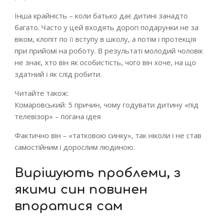
Інша крайність – коли батько дає дитині занадто
багато. Часто у цей входять дорогі подарунки не за
віком, клопіт по її вступу в школу, а потім і протекція
при прийомі на роботу. В результаті молодий чоловік
не знає, хто він як особистість, чого він хоче, на що
здатний і як слід робити.
Читайте також:
Комаровський: 5 причин, чому годувати дитину «під
телевізор» – погана ідея
Фактично він – «татковою синку», так ніколи і не став
самостійним і дорослим людиною.
Вирішують проблеми, з
якими син повинен
впоратися сам