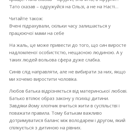
Тато сказав – одружуйся на Ользі, а не на Насті…
Читайте також:
Вчені підрахували, скільки часу залишається у
працюючої мами на себе
На жаль, це може привести до того, що син виросте
надломленої особистістю, нещасною людиною. А у
таких людей вольова сфера дуже слабка.
Синів слід направляти, але не вибирати за них, якщо
ми хочемо виростити чоловіка.
Любов батька відрізняється від материнської любові.
Батько втілює образ закону у психіці дитини.
Завдяки йому хлопчик вчиться жити в суспільстві і
поважати правила. Тому батькам важливо
дотримуватися баланс між володарем і другом, який
спілкується з дитиною на рівних.