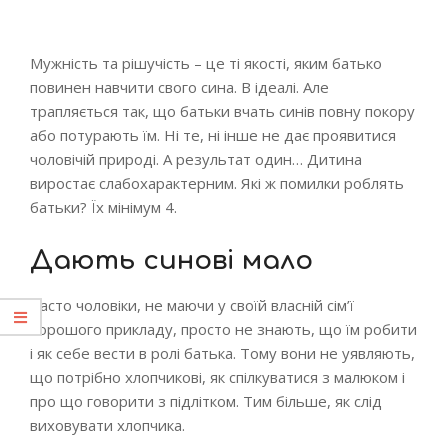
Мужність та рішучість – це ті якості, яким батько
повинен навчити свого сина. В ідеалі. Але
трапляється так, що батьки вчать синів повну покору
або потурають їм. Ні те, ні інше не дає проявитися
чоловічій природі. А результат один… Дитина
виростає слабохарактерним. Які ж помилки роблять
батьки? Їх мінімум 4.
Дають синові мало
Часто чоловіки, не маючи у своїй власній сім’ї
хорошого прикладу, просто не знають, що їм робити
і як себе вести в ролі батька. Тому вони не уявляють,
що потрібно хлопчикові, як спілкуватися з малюком і
про що говорити з підлітком. Тим більше, як слід
виховувати хлопчика.