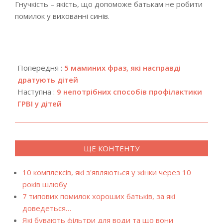
Гнучкість – якість, що допоможе батькам не робити
помилок у вихованні синів.
2020-
07-
Попередня :
5 маминих фраз, які насправді
07
дратують дітей
Наступна :
9 непотрібних способів профілактики
ГРВІ у дітей
ЩЕ КОНТЕНТУ
10 комплексів, які з'являються у жінки через 10
років шлюбу
7 типових помилок хороших батьків, за які
доведеться…
Які бувають фільтри для води та що вони