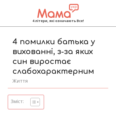
MAMA
4 літери, які означають Все!
Primary
Navigation
4 помилки батька у
Menu
вихованні, з-за яких
син виростає
слабохарактерним
Життя
Зміст: