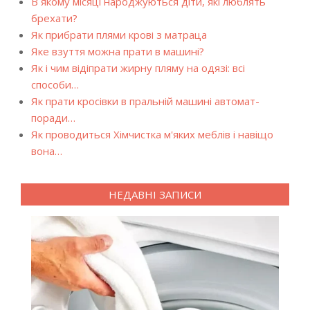
В якому місяці народжуються діти, які люблять
брехати?
Як прибрати плями крові з матраца
Яке взуття можна прати в машині?
Як і чим відіпрати жирну пляму на одязі: всі
способи…
Як прати кросівки в пральній машині автомат-
поради…
Як проводиться Хімчистка м'яких меблів і навіщо
вона…
НЕДАВНІ ЗАПИСИ