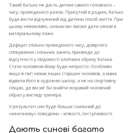
Такий батько не дасть дитині самого головного –
часу, проведеного разом. Присутній в родині, батько
буде вести відчужений від дитини спосіб життя. При
цьому неважливо, скільки він зможе дати синові в
матеріальному плані.
Дефіцит спільно проведеного часу, довірчого
спілкування і спільних занять призведе до
відсутності у свідомості хлопчика образу батька.
Стати чоловіком йому буде непросто. Особливо
якщо в сім’ї немає інших старших чоловіків, а мама
відвела його в художню школу, а не на спортивну
секцію, де він міг би знайти яскравий чоловічий
образ у вигляді тренера.
У результаті син буде більше схильний до
«жіночному» поведінки – м’якості, поступливості.
Дають синові багато