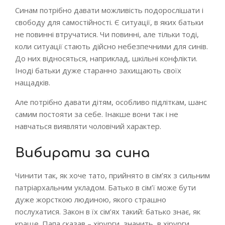
Синам потрібно давати можливість подорослішати і
свободу для самостійності. Є ситуації, в яких батьки
не повинні втручатися. Чи повинні, але тільки тоді,
коли ситуації стають дійсно небезпечними для синів.
До них відносяться, наприклад, шкільні конфлікти.
Іноді батьки дуже старанно захищають своїх
нащадків.
Але потрібно давати дітям, особливо підліткам, шанс
самим постояти за себе. Інакше вони так і не
навчаться виявляти чоловічий характер.
Вибирати за сина
Чинити так, як хоче тато, прийнято в сім’ях з сильним
патріархальним укладом. Батько в сім’ї може бути
дуже жорсткою людиною, якого страшно
послухатися. Закон в їх сім’ях такий: батько знає, як
краще. Папа сказав – хірурги, значить, в хірурги…