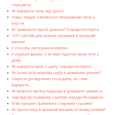
очищають
Як відіпрати тюль від сірості
Чому і звідки з'являється неприємний запах у
взуття
Як правильно прати джинси? Поради експерта
ТОП засобів для прання пуховиків в пральній
машині
3 способи святкування ювілею
3 недбалі фрази, з-за яких підліток може піти з
дому
Як відіпрати кров з одягу: поради експерта
Як почистити норкову шубу в домашніх умовах?
Секрети досвідчених господинь, як і чим
відіпрати…
Як випрати пір'яну подушку в домашніх умовах в…
Чим відтерти маркер з меблів-поради Як відмити…
М'які іграшки: правильно стираємо і сушимо
Як прати плед в пральній машині,на якому режимі?