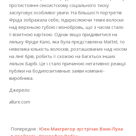
протистоянні сексистскому соціального тиску
заслуговує особливої уваги. На більшості портретів
Фріда зображала себе, підкреслюючи темні волоски
над верхньою губою і монобровь, що з часом стало
її візитною карткою. Однак якщо придивитися на
ляльку Фріди Кало, яка була представлена Mattel, то
невелика кількість волосків, розташованих над носом
на лінії брів, робить її схожою на багатьох інших
ляльок Барбі. Це і стало причиною негативної реакції
публіки на бодипозитивные заяви компанії-
виробника.
Джерело:
allure.com
2018-
04-
Попередня :
Юен Макгрегор зустрічає Вінні-Пуха
18