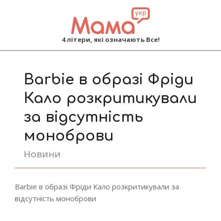
MAMA
4 літери, які означають Все!
Primary
Navigation
Barbie в образі Фріди
Menu
Кало розкритикували
за відсутність
моноброви
Новини
Barbie в образі Фріди Кало розкритикували за
відсутність моноброви