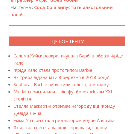
в трейлері «Крістофер Робін»
Наступна :
Coca-Cola випустить алкогольний
напій
ЩЕ КОНТЕНТУ
Сальма Хайєк розкритикувала Барбі в образі Фріди
Кало
Фріда Кало стала прототипом Barbie
Як треба відзначати 8 березня в 2018 році?
Sephora і Barbie випустили колекцію макіяжу
Miu Miu присвятили лінію футболок жінкам XXI
століття
Стелла Маккартні отримає нагороду від Фонду
Девіда Лінча
Емма Уотсон стала редактором Vogue Australia
Як я стала вегетаріанкою, зірвалася, і знову…