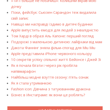
«Ти її більше не побачиш»: Колишній вкрав мою
дочку
Поки, фейсбук: Сьюзен Сарандон теж видалила
свій запис
Навіщо ми насправді їздимо в дитячі будинки
Apple випустить емодзі для людей з інвалідністю
Том Харді в образі Аль Капоне: перший погляд
Подорожі з маленькою дитиною: лайфхаки від мам
Дакота Фаннінг зняла фільм-спогад для Miu Miu
Apple представила iPhone червоного кольору
10 секретів успіху спільної житті Бейонсе і Джей Зі
Як я почала бігати і через рік пробігла
напівмарафон
Найбільш модне взуття сезону: п'ять ознак
Як я стала утриманкою
Fashion icon: Дівчина з татуюванням дракона
Бізнес в Инстаграме: як вони це роблять?