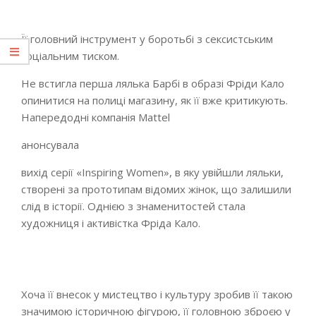
Її головний інструмент у боротьбі з сексистським
соціальним тиском.
Не встигла перша лялька Барбі в образі Фріди Кало
опинитися на полиці магазину, як її вже критикують.
Напередодні компанія Mattel
анонсувала
вихід серії «Inspiring Women», в яку увійшли ляльки,
створені за прототипам відомих жінок, що залишили
слід в історії. Однією з знаменитостей стала
художниця і активістка Фріда Кало.
Хоча її внесок у мистецтво і культуру зробив її такою
значимою історичною фігурою, її головною зброєю у