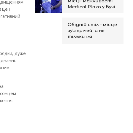
місці: можливості
підвищенням
Medical Plaza у Бучі
 це і
егативний
Обідній стіл – місце
зустрічей, а не
тільки їжі
арядки, дуже
аднанні.
ваним
на
 сонцем
ження.