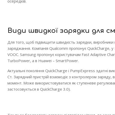
осередків.
Види швидкої зарядки для с
Для того, щоб підвищити швидкість зарядки, виробники 
заряджання. Компанія Qualcomm пропонує QuickCharge, у
VOOC. Samsung пропонує користувачам Fast Adaptive Charg
TurboPower, а в Huawei – SmartPower.
Актуальні покоління QuickCharge і PumpExpress здатні ви
Ст. Зарядний пристрій взаємодіє з контролером заряду, ві
момент. Може використовуватися як ступеневе регулювання (5
застосовується в QuickCharge 3.0).