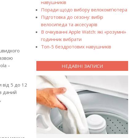
навушників
Поради щодо вибору велокомп'ютера
Підготовка до сезону: вибір
велосипеда та аксесуарів
В очікуванні Apple Watch: які «розумні»
годинник вибрати
Топ-5 бездротових навушників
 швидкого
назвою
ola –
НЕДАВНІ ЗАПИСИ
 від 5 до 12
 в даний
,