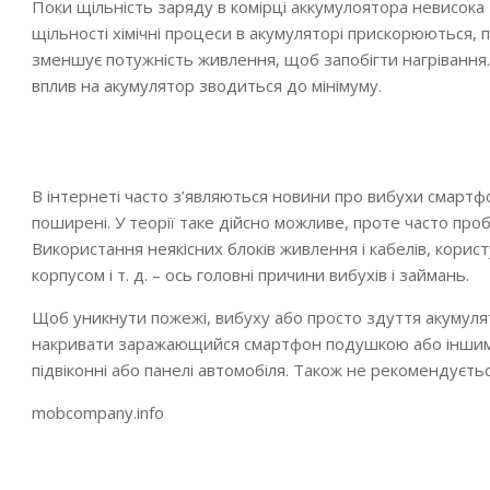
Поки щільність заряду в комірці аккумулоятора невисока
щільності хімічні процеси в акумуляторі прискорюються, п
зменшує потужність живлення, щоб запобігти нагрівання.
вплив на акумулятор зводиться до мінімуму.
В інтернеті часто з’являються новини про вибухи смартфо
поширені. У теорії таке дійсно можливе, проте часто проб
Використання неякісних блоків живлення і кабелів, кор
корпусом і т. д. – ось головні причини вибухів і займань.
Щоб уникнути пожежі, вибуху або просто здуття акумуля
накривати заражающийся смартфон подушкою або іншим 
підвіконні або панелі автомобіля. Також не рекомендуєть
mobcompany.info
2019-