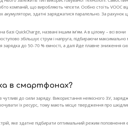
 від нього залежить тип використовуваної технології. Самості
бто компаній, що виробляють чіпсети. Осібно стоїть VOOC ві
х акумулятори, здатні заряджатися паралельно. За рахунок 
на базі QuickCharge, названі іншим ім’ям. А в цілому – всі вони
оступово збільшує струм і напруга, підбираючи максимально
я зарядка до 50-70 % ємності, а далі йде плавне зниження сил
ка в смартфонах?
онів чутливі до сили заряду. Використання неякісного ЗУ, заряд
чувати їх ресурс, тому мають місце твердження про шкідли
стрій, яке здатне підбирати оптимальний режим поповнення є