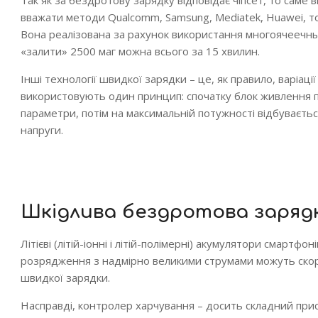
Так як за бездротову зарядку відповідає чіпсет, то саме
вважати методи Qualcomm, Samsung, Mediatek, Huawei, то
Вона реалізована за рахунок використання многоячеечны
«залити» 2500 маг можна всього за 15 хвилин.
Інші технології швидкої зарядки – це, як правило, варіації 
використовують один принцип: спочатку блок живлення п
параметри, потім на максимальній потужності відбуваєтьс
напруги.
Шкідлива бездротова заряд
Літієві (літій-іонні і літій-полімерні) акумулятори смартф
розрядження з надмірно великими струмами можуть скоро
швидкої зарядки.
Насправді, контролер харчування – досить складний при