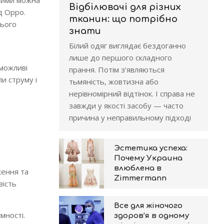
йними можна
Відбілювачі для різних
д Oppo.
тканин: що потрібно
цього
знати
Білий одяг виглядає бездоганно
лише до першого складного
 можливі
прання. Потім з’являються
и струму і
тьмяність, жовтизна або
нерівномірний відтінок. І справа не
завжди у якості засобу — часто
причина у неправильному підході
Эстетика успеха:
Почему Украина
влюблена в
ження та
Zimmermann
вість
Все для жіночого
мності.
здоров’я в одному