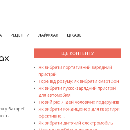
А
РЕЦЕПТИ
ЛАЙФХАК
ЦІКАВЕ
ЩЕ КОНТЕНТУ
ах
Як вибрати портативний зарядний
пристрій
Горе від розуму: як вибрати смартфон
Як вибрати пуско-зарядний пристрій
для автомобіля
Новий рік: 7 ідей чоловічих подарунків
сягу батареї
Як вибрати кондиціонер для квартири:
ують
ефективне…
Як вибрати дитячий електромобіль
Навіщо необхідне джерело