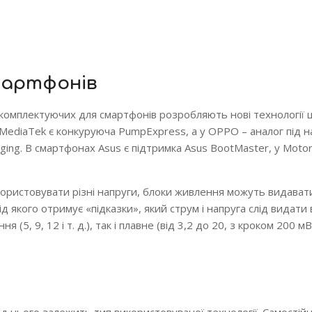
мартфонів
комплектуючих для смартфонів розробляють нові технології
 MediaTek є конкуруюча PumpExpress, а у OPPO – аналог під 
ing. В смартфонах Asus є підтримка Asus BootMaster, у Motor
користовувати різні напруги, блоки живлення можуть видавати
д якого отримує «підказки», який струм і напруга слід видати
, 9, 12 і т. д.), так і плавне (від 3,2 до 20, з кроком 200 мВ