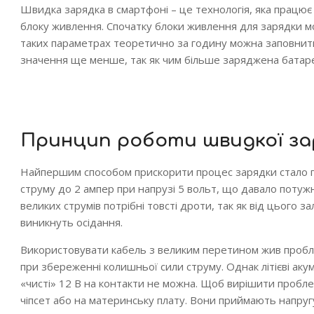
Швидка зарядка в смартфоні – це технологія, яка працює
блоку живлення. Спочатку блоки живлення для зарядки мо
таких параметрах теоретично за годину можна заповнити
значення ще менше, так як чим більше заряджена батар
Принцип роботи швидкої за
Найпершим способом прискорити процес зарядки стало пі
струму до 2 ампер при напрузі 5 вольт, що давало потуж
великих струмів потрібні товсті дроти, так як від цього з
виникнуть осідання.
Використовувати кабель з великим перетином жив пробл
при збереженні колишньої сили струму. Однак літієві аку
«чисті» 12 В на контакти не можна. Щоб вирішити пробле
чіпсет або на материнську плату. Вони приймають напру