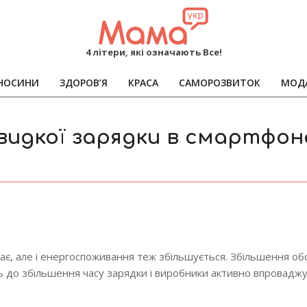
MAMA
4 літери, які означають Все!
НОСИНИ
ЗДОРОВ’Я
КРАСА
САМОРОЗВИТОК
МОД
Primary
Navigation
Menu
видкої зарядки в смартфон
ає, але і енергоспоживання теж збільшується. Збільшення об
ь до збільшення часу зарядки і виробники активно впровадж