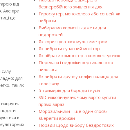
тарею від
безперебійного живлення для…
. Але при
Гироскутер, моноколесо або сегвей: як
тиці це
вибрати
Вибираємо корисні гаджети для
подорожей
Як користуватися мультиметром
Як вибрати сучасний монітор
Як зібрати комп'ютер з комплектуючих
Переваги і недоліки вертикального
пилососа
 силу
Як вибрати зручну селфи-палицю для
кладно: для
телефону
егко, так як
5 тримерів для бороди і вусів
SSD-накопичувачі: чому варто купити
 напруги,
прямо зараз
, подати
Морозильники – ще один спосіб
вуються в
зберегти врожай
умуляторних
Поради щодо вибору бездротових