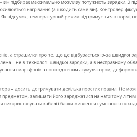
 – він підбирає максимально можливу потужність зарядки. З 
осилюється нагрівання (а шкодить саме він). Контролер фіксує
 Як підсумок, температурний режим підтримується в нормі, н
нів, а страшилки про те, що це відбувається із-за швидкої з
лема – не в технології швидкої зарядки, а в несправному обл
истування смартфонів з пошкодженим акумулятором, деформо
тора – досить дотримувати декілька простих правил. Не мож
предметом, залишати його заряджатися на нагрітому літнім
ся використовувати кабелі і блоки живлення сумнівного поход