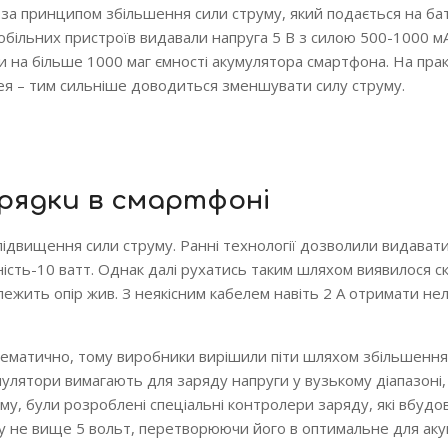
 за принципом збільшення сили струму, який подається на ба
більних пристроїв видавали напруга 5 В з силою 500-1000 мА
 на більше 1000 маг ємності акумулятора смартфона. На прак
ея – тим сильніше доводиться зменшувати силу струму.
рядки в смартфоні
двищення сили струму. Ранні технології дозволили видавати
ність-10 ватт. Однак далі рухатись таким шляхом виявилося с
алежить опір жив. З неякісним кабелем навіть 2 А отримати нел
ематично, тому виробники вирішили піти шляхом збільшення
мулятори вимагають для заряду напруги у вузькому діапазоні
му, були розроблені спеціальні контролери заряду, які вбудо
гу не вище 5 вольт, перетворюючи його в оптимальне для ак