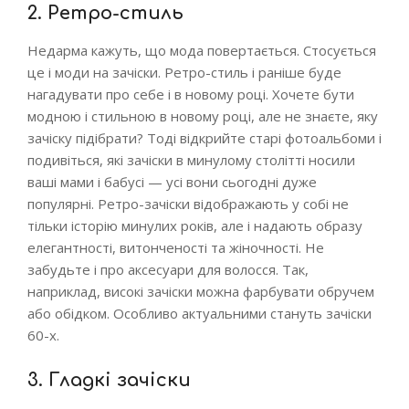
2. Ретро-стиль
Недарма кажуть, що мода повертається. Стосується
це і моди на зачіски. Ретро-стиль і раніше буде
нагадувати про себе і в новому році. Хочете бути
модною і стильною в новому році, але не знаєте, яку
зачіску підібрати? Тоді відкрийте старі фотоальбоми і
подивіться, які зачіски в минулому столітті носили
ваші мами і бабусі — усі вони сьогодні дуже
популярні. Ретро-зачіски відображають у собі не
тільки історію минулих років, але і надають образу
елегантності, витонченості та жіночності. Не
забудьте і про аксесуари для волосся. Так,
наприклад, високі зачіски можна фарбувати обручем
або обідком. Особливо актуальними стануть зачіски
60-х.
3. Гладкі зачіски