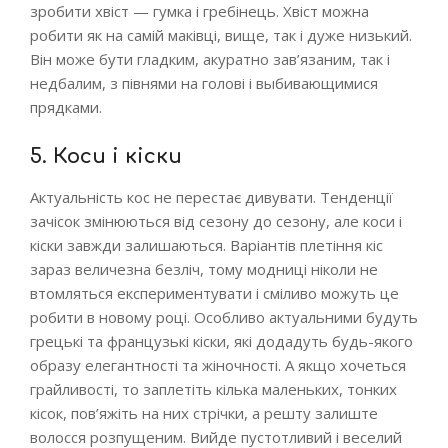
зробити хвіст — гумка і гребінець. Хвіст можна
робити як на самій маківці, вище, так і дуже низький.
Він може бути гладким, акуратно зав’язаним, так і
недбалим, з півнями на голові і выбивающимися
прядками.
5. Коси і кіски
Актуальність кос не перестає дивувати. Тенденції
зачісок змінюються від сезону до сезону, але коси і
кіски завжди залишаються. Варіантів плетіння кіс
зараз величезна безліч, тому модниці ніколи не
втомляться експериментувати і сміливо можуть це
робити в новому році. Особливо актуальними будуть
грецькі та французькі кіски, які додадуть будь-якого
образу елегантності та жіночності. А якщо хочеться
грайливості, то заплетіть кілька маленьких, тонких
кісок, пов’яжіть на них стрічки, а решту залиште
волосся розпущеним. Вийде пустотливий і веселий