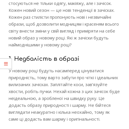
стосуються не тільки одягу, макіяжу, але і зачісок.
Кожен новий сезон — це нові тенденції в зачісках.
Кожен раз стилісти пропонують нові і незвичайні
образи, щоб дозволити модницям і красеням всього
світу внести зміни у свій вигляд і приміряти на себе
новий образ у новому році. Які ж зачіски будуть
наймоднішими у новому році?
1. Недбалість в образі
У новому році будуть насамперед цінуватися
природність, тому варто забути про чіткі і ідеальних
вилизаних зачісках. Заплітайте коси, зав’язуйте
хвости, робіть пучки. Нехай кожна з цих зачісок буде
неідеальною, а зробленої на швидку руку. Це
додасть образу природності і шарму. Не бійтеся
виглядати неакуратно і кілька неохайно, тому як
саме ці додасть вам шарму і оригінальності.