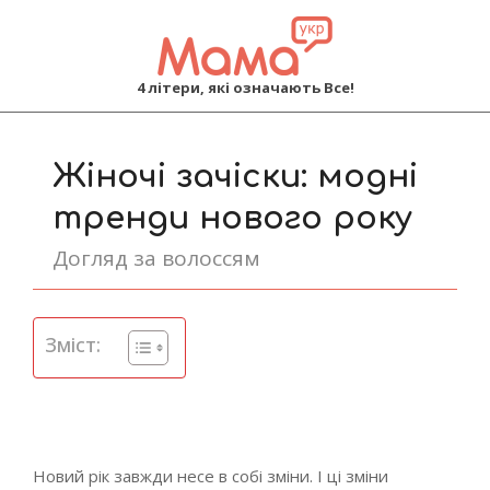
MAMA
4 літери, які означають Все!
Primary
Navigation
Жіночі зачіски: модні
Menu
тренди нового року
Догляд за волоссям
Зміст:
Новий рік завжди несе в собі зміни. І ці зміни