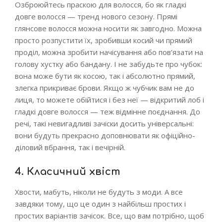
Озброюйтесь праскою для волосся, бо як гладкі
довге волосся — тренд нового сезону. Прямі
глянсове волосся можна носити як завгодно. Можна
просто розпустити їх, зробивши косий чи прямий
проділ, можна зробити начісування або пов’язати на
голову хустку або бандану. І не забудьте про чубок:
вона може бути як косою, так і абсолютно прямий,
злегка прикриває брови. Якщо ж чубчик вам не до
лиця, то можете обійтися і без неї — відкритий лоб і
гладкі довге волосся — теж відмінне поєднання. До
речі, такі невигадливі зачіски досить універсальні:
вони будуть прекрасно доповнювати як офіційно-
діловий вбрання, так і вечірній.
4. Класичний хвіст
Хвости, мабуть, ніколи не будуть з моди. А все
завдяки тому, що це один з найбільш простих і
простих варіантів зачісок. Все, що вам потрібно, щоб