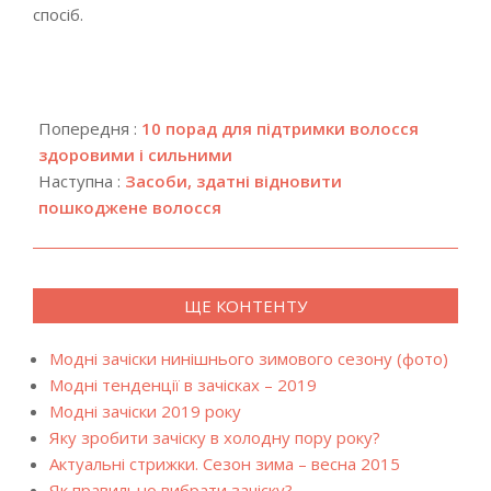
спосіб.
2018-
12-
Попередня :
10 порад для підтримки волосся
17
здоровими і сильними
Наступна :
Засоби, здатні відновити
пошкоджене волосся
ЩЕ КОНТЕНТУ
Модні зачіски нинішнього зимового сезону (фото)
Модні тенденції в зачісках – 2019
Модні зачіски 2019 року
Яку зробити зачіску в холодну пору року?
Актуальні стрижки. Сезон зима – весна 2015
Як правильно вибрати зачіску?