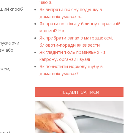
чаю з…
нший спосіб
Як випрати пір'яну подушку в
домашніх умовах в…
Як прати постільну білизну в пральній
машині? На…
Як прибрати запах з матраца: сечі,
опускаючи
блювоти-поради як вивести
ем або
Як гладити тюль правильно - з
капрону, органзи і вуалі
Як почистити норкову шубу в
ожем,
домашніх умовах?
НЕДАВНІ ЗАПИСИ
дше і