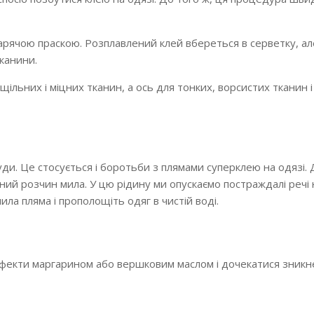
гарячою праскою. Розплавлений клей вбереться в серветку, ал
канини.
щільних і міцних тканин, а ось для тонких, ворсистих тканин і
куди. Це стосується і боротьби з плямами суперклею на одязі. 
ий розчин мила. У цю рідину ми опускаємо постраждалі речі 
ила пляма і прополощіть одяг в чистій воді.
ефекти маргарином або вершковим маслом і дочекатися зникн