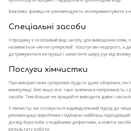
Важливо: фахівці не рекомендують експериментувати з 
Спеціальні засоби
У продажу є особливий вид засобу для виведення плям, п
називається-»Анти-суперклей”. Коштує він недорого, а ді
дотримуватися інструкції і захистити шкіру рук від впливу х
Послуги хімчистки
При використанні суперклею будьте дуже обережні, поста
маніпуляції. Але якщо все-таки трапилася неприємність, 
засоби. Тим більше не працюйте виводити давні і засохлі
У хімчистці застосовується індивідуальний підхід до чи
рекомендації виробника і підбирає найбільш підходящий
досвід боротьби з подібними дефектами, а новітні засоби
результату роботи.