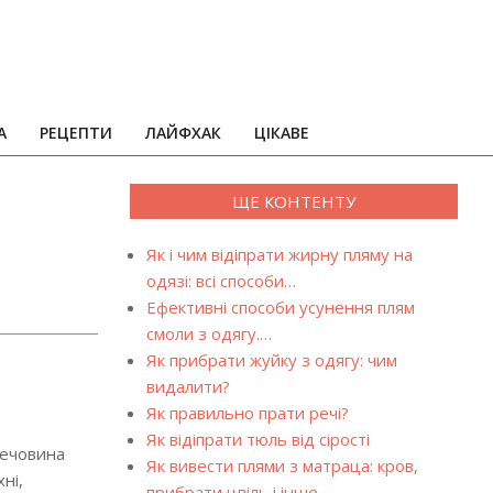
А
РЕЦЕПТИ
ЛАЙФХАК
ЦІКАВЕ
ЩЕ КОНТЕНТУ
Як і чим відіпрати жирну пляму на
одязі: всі способи…
Ефективні способи усунення плям
смоли з одягу.…
Як прибрати жуйку з одягу: чим
видалити?
Як правильно прати речі?
Як відіпрати тюль від сірості
речовина
Як вивести плями з матраца: кров,
ні,
прибрати цвіль і інше