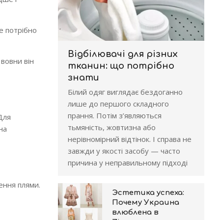
е потрібно
Відбілювачі для різних
 вовни він
тканин: що потрібно
знати
Білий одяг виглядає бездоганно
лише до першого складного
прання. Потім з’являються
Для
тьмяність, жовтизна або
на
нерівномірний відтінок. І справа не
завжди у якості засобу — часто
причина у неправильному підході
ення плями.
Эстетика успеха:
Почему Украина
влюблена в