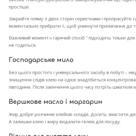
простіше.
Закрийте пляму з двох сторін серветками і пропрасуйте 
моментально прибрати її, щоб уникнути прилипання до т
Важливий момент:» гарячий спосіб ” підходить тільки для 
не годиться.
Господарське мило
Без цього простого і універсального засобу в побуті – ні
знищення слідів клею на одязі знадобиться концентрован
півгодини. Після закінчення цього часу потріть шматком м
Вершкове масло і маргарин
Жир добре розчиняє клейові склади. Досить змастити д
А залишки клею і жиру видалити гелем для посуду.