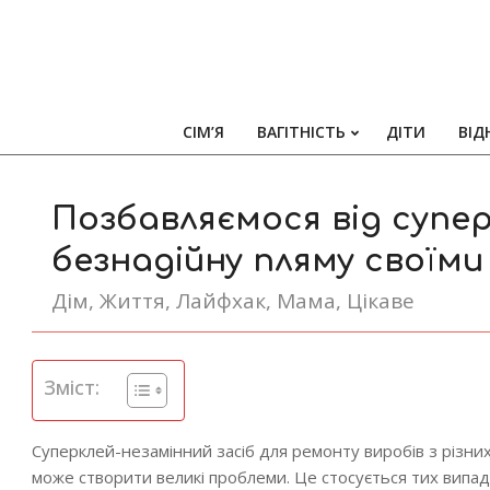
СІМ’Я
ВАГІТНІСТЬ
ДІТИ
ВІД
Позбавляємося від супер
безнадійну пляму своїми
Дім
,
Життя
,
Лайфхак
,
Мама
,
Цікаве
Зміст:
Суперклей-незамінний засіб для ремонту виробів з різних
може створити великі проблеми. Це стосується тих випадк