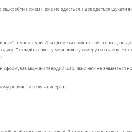
 зішкребти ножем її вже не вдасться. І доведеться шукати і
изької температури. Для цієї мети помістіть річ в пакет, не д
и одягу. Покладіть пакет у морозильну камеру на годину. Нож
ю.
ін сформував міцний і твердий шар, який ніяк не знімається н
ому розчині, а після – виперіть.
осіб позбутися клею на одязі. До того ж, ця процедура шви