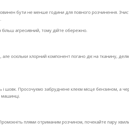
 повинен бути не менше години для повного розчинення. Зчи
.
ін більш агресивний, тому дійте обережно.
, але оскільки хлорний компонент погано діє на тканину, делік
 і шовк. Просочуємо забруднене клеєм місце бензином, а че
в машинці.
 Промокніть плями отриманим розчином, почекайте пару хвили