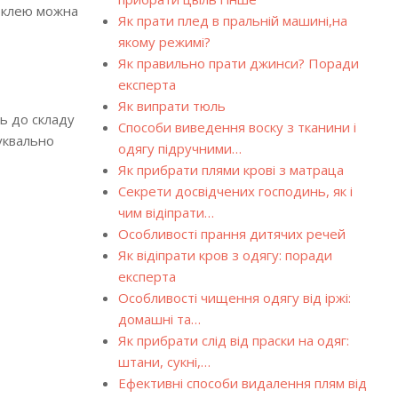
ерклею можна
Як прати плед в пральній машині,на
якому режимі?
Як правильно прати джинси? Поради
експерта
Як випрати тюль
ь до складу
Способи виведення воску з тканини і
буквально
одягу підручними…
Як прибрати плями крові з матраца
Секрети досвідчених господинь, як і
чим відіпрати…
Особливості прання дитячих речей
Як відіпрати кров з одягу: поради
експерта
Особливості чищення одягу від іржі:
домашні та…
Як прибрати слід від праски на одяг:
штани, сукні,…
Ефективні способи видалення плям від