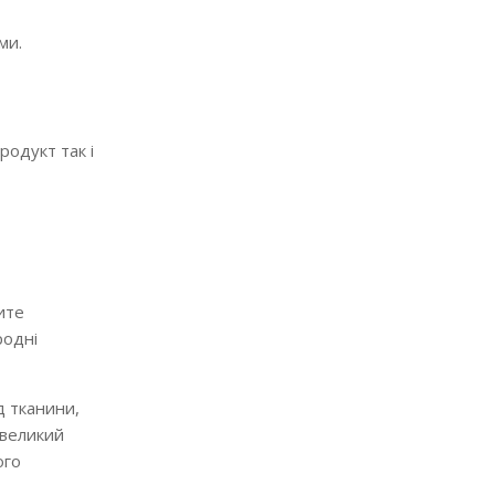
ми.
родукт так і
ите
родні
д тканини,
 великий
ого