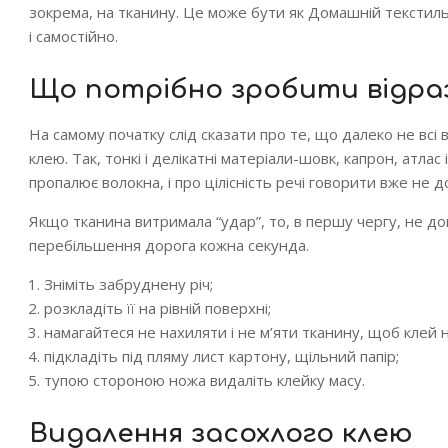
зокрема, на тканину. Це може бути як Домашній текстиль,
і самостійно.
Що потрібно зробити відра
На самому початку слід сказати про те, що далеко не вс
клею. Так, тонкі і делікатні матеріали-шовк, капрон, атла
пропалює волокна, і про цілісність речі говорити вже не 
Якщо тканина витримала “удар”, то, в першу чергу, не до
перебільшення дорога кожна секунда.
Зніміть забруднену річ;
розкладіть її на рівній поверхні;
намагайтеся не нахиляти і не м’яти тканину, щоб клей н
підкладіть під пляму лист картону, щільний папір;
тупою стороною ножа видаліть клейку масу.
Видалення засохлого клею