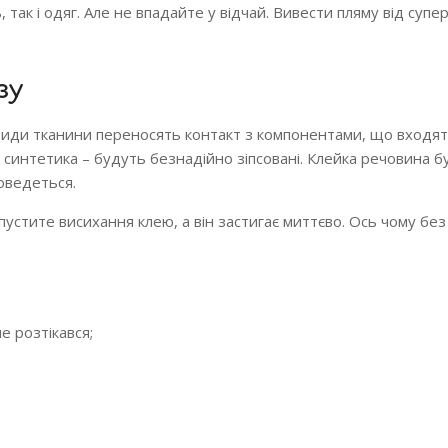
 так і одяг. Але не впадайте у відчай. Вивести пляму від суп
зу
і види тканини переносять контакт з компонентами, що входят
с і синтетика – будуть безнадійно зіпсовані. Клейка речовина 
доведеться.
пустите висихання клею, а він застигає миттєво. Ось чому без
е розтікався;