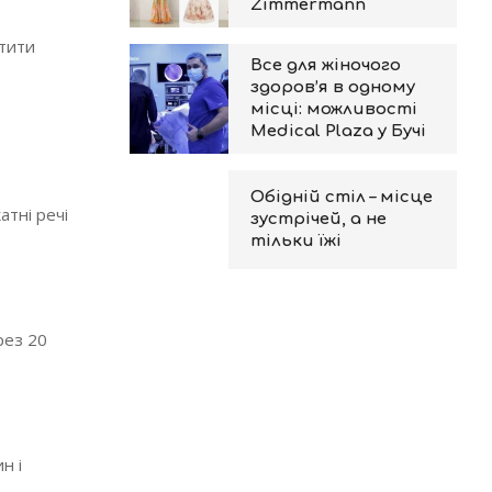
Zimmermann
стити
Все для жіночого
здоров’я в одному
місці: можливості
Medical Plaza у Бучі
Обідній стіл – місце
атні речі
зустрічей, а не
тільки їжі
рез 20
н і