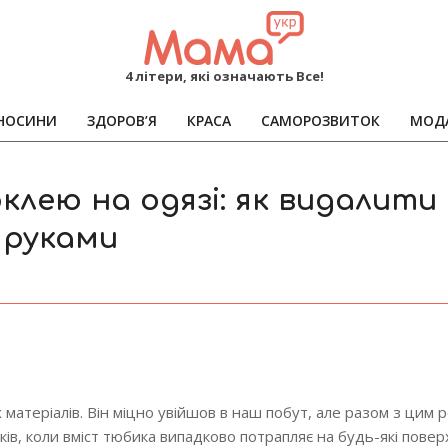
MAMA
4 літери, які означають Все!
НОСИНИ
ЗДОРОВ’Я
КРАСА
САМОРОЗВИТОК
МОД
Primary
Navigation
Menu
клею на одязі: як видалити
 руками
 матеріалів. Він міцно увійшов в наш побут, але разом з цим 
ів, коли вміст тюбика випадково потрапляє на будь-які поверх