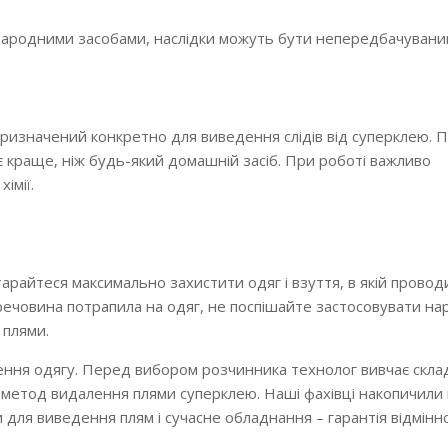
народними засобами, наслідки можуть бути непередбачувани
ризначений конкретно для виведення слідів від суперклею. П
є краще, ніж будь-який домашній засіб. При роботі важливо
імії.
райтеся максимально захистити одяг і взуття, в якій провод
і речовина потрапила на одяг, не поспішайте застосовувати на
 плями.
щення одягу. Перед вибором розчинника технолог вивчає скла
 метод видалення плями суперклею. Наші фахівці накопичили
 для виведення плям і сучасне обладнання – гарантія відмінн