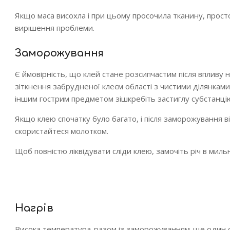
Якщо маса висохла і при цьому просочила тканину, просто
вирішення проблеми.
Заморожування
Є ймовірність, що клей стане розсипчастим після впливу н
зіткнення забрудненої клеєм області з чистими ділянкам
іншим гострим предметом зішкребіть застиглу субстанці
Якщо клею спочатку було багато, і після заморожування в
скористайтеся молотком.
Щоб повністю ліквідувати сліди клею, замочіть річ в мильн
Нагрів
Висока температура-разом із заморожуванням-ще один сп