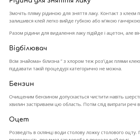
Рідина для зняття лаку
Змочіть пляму рідиною для зняття лаку. Контакт з клеєм
залишився клей легко вийде губкою або м’якою ганчіркою
Разом рідини для видалення лаку підійде і ацетон, але в
Відбілювач
Всім знайома» білизна ” з хлором теж роз’їдає плями клею
піддавати такій процедурі категорично не можна.
Бензин
Очищеним бензином допускається чистити навіть шерсть
хвилин застіриваем цю область. Потім слід випрати речі 
Оцет
Розведіть в склянці води столову ложку столового оцту.
прополощіть предмет гардероба в прохолодній воді.