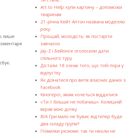
Art to Help: купи картину – допоможи
тваринам
21-річна Кейт Аптон названа моделлю
року
но лише
Прощай, молодість: як постаріти
 коментаря
завчасно
Jay-Z і Бейонсе оголосили дати
спільного туру
сбук:
Дістали: 18 ознак того, що тобі пора у
відпустку
Як дізнатися про витік власних даних з
Facebook
Кіногерої, яким хочеться віддатися
«Ти її більше не побачиш»: Колишній
вкрав мою дочку
ВІА Гри мало не буває: відтепер буде
два складу групи?
Помилки резюме: так ти ніколи не