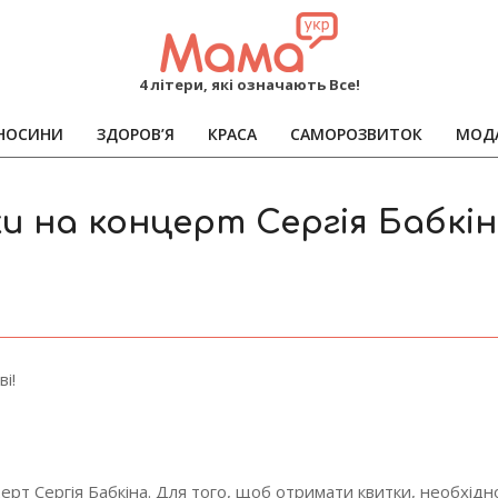
MAMA
4 літери, які означають Все!
НОСИНИ
ЗДОРОВ’Я
КРАСА
САМОРОЗВИТОК
МОД
Primary
Navigation
Menu
и на концерт Сергія Бабкін
і!
церт Сергія Бабкіна. Для того, щоб отримати квитки, необхід