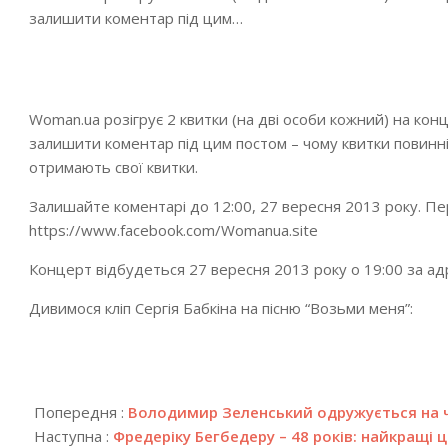
залишити коментар під цим…
Woman.ua розігрує 2 квитки (на дві особи кожний) на кон
залишити коментар під цим постом – чому квитки повинні
отримають свої квитки.
Залишайте коментарі до 12:00, 27 вересня 2013 року. Пер
https://www.facebook.com/Womanua.site
Концерт відбудеться 27 вересня 2013 року о 19:00 за ад
Дивимося кліп Сергія Бабкіна на пісню “Возьми меня”:
2018-
04-
Попередня :
Володимир Зеленський одружується на ч
24
Наступна :
Фредеріку Бегбедеру – 48 років: найкращі