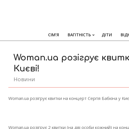
СІМ’Я
ВАГІТНІСТЬ
ДІТИ
ВІД
Woman.ua розігрує квитк
Києві!
Новини
Woman.ua розігрує квитки на концерт Сергія Бабкіна у Києв
Woman.ua розігрує 2 квитки (на дві особи кожний) на кон