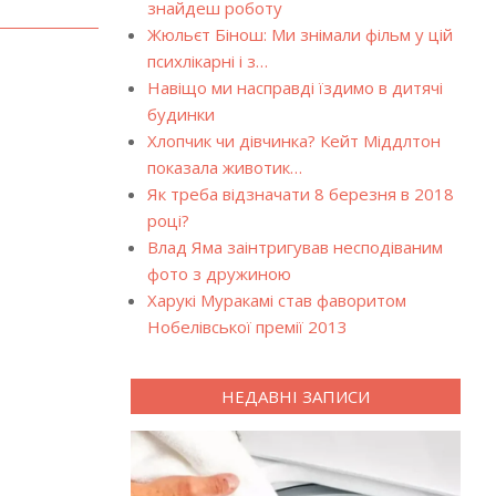
знайдеш роботу
Жюльєт Бінош: Ми знімали фільм у цій
психлікарні і з…
Навіщо ми насправді їздимо в дитячі
будинки
Хлопчик чи дівчинка? Кейт Міддлтон
показала животик…
Як треба відзначати 8 березня в 2018
році?
Влад Яма заінтригував несподіваним
фото з дружиною
Харукі Муракамі став фаворитом
Нобелівської премії 2013
НЕДАВНІ ЗАПИСИ