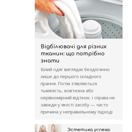
Відбілювачі для різних
тканин: що потрібно
знати
Білий одяг виглядає бездоганно
лише до першого складного
прання. Потім з’являються
тьмяність, жовтизна або
нерівномірний відтінок. І справа не
завжди у якості засобу — часто
причина у неправильному підході
Эстетика успеха: