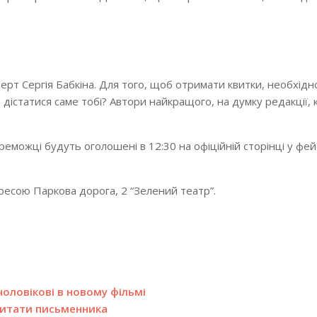
церт Сергія Бабкіна. Для того, щоб отримати квитки, необхід
 дістатися саме тобі? Автори найкращого, на думку редакції,
еможці будуть оголошені в 12:30 на офіційній сторінці у фей
ресою Паркова дорога, 2 “Зелений театр”.
оловікові в новому фільмі
 цитати письменника