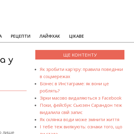
А
РЕЦЕПТИ
ЛАЙФХАК
ЦІКАВЕ
ЩЕ КОНТЕНТУ
а у
Як зробити кар'єру: правила поведінки
в соцмережах
Бізнес в Инстаграме: як вони це
роблять?
Зірки масово видаляються з Facebook
Поки, фейсбук: Сьюзен Сарандон теж
видалила свій запис
Як склянка води може змінити життя
І тебе теж вилікують: ознаки того, що
но лише
ти стала…