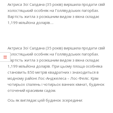
Актриса Зої Салдана (35 років) вирішила продати свій
холостяцький особняк на Голлівудських пагорбах.
Вартість житла з розкішним видом з вікна складає
1,199 мільйона доларів….
Актриса Зої Салдана (35 років) вирішила продати свій
холостяцький особняк на Голлівудських пагорбах.
Вартість житла з розкішним видом з вікна складає
1,199 мільйона доларів. При цьому площа особняка
становить 850 метрів квадратних і знаходиться в
модному районі Лос-Анджелеса – Лос-Феліс. Крім
чотирьох спалень і чотирьох ванних кімнат, будинок
оточений красивим садом.
Ось як виглядає цей будинок зсередини: