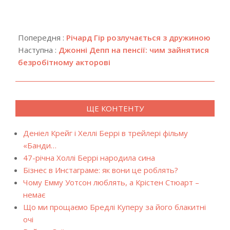
2018-
04-
Попередня :
Річард Гір розлучається з дружиною
24
Наступна :
Джонні Депп на пенсії: чим зайнятися
безробітному акторові
ЩЕ КОНТЕНТУ
Деніел Крейг і Хеллі Беррі в трейлері фільму
«Банди…
47-річна Холлі Беррі народила сина
Бізнес в Инстаграме: як вони це роблять?
Чому Емму Уотсон люблять, а Крістен Стюарт –
немає
Що ми прощаємо Бредлі Куперу за його блакитні
очі