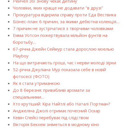
Рейчел Зої знову чекає дитину
Чоловіки, яких краще не додавати "в друзі"
Прокуратура відкрила справу проти Еда Вествика
Бізнес-план: 6 причин, за якими дебютна колекція…
7 причин не зустрічатися з творчими чоловіками
Емма Уотсон пожертвувала мільйон фунтів на
боротьбу…
67-річна Джейн Сеймур стала дорослою моелью
Playboy
На що витрачають гроші, час і нерви молоді зірки
52-річна Джуліана Мур показала себе в новій
фотосесії (ФОТО)
Як я стала утриманкою
До 8 березня: привабливі аромати за
спеціальними…
Хто крутіший: Кіра Найтлі або Наталі Портман?
Анджеліна Джолі отримає почесний Оскар
Кевін Спейсі перебуває під слідством
Вікторія Бекхем зніметься в модному кіно