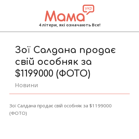
MAMA
4 літери, які означають Все!
Primary
Navigation
Зої Салдана продає
Menu
свій особняк за
$1199000 (ФОТО)
Новини
Зої Салдана продає свій особняк за $1199000
(ФОТО)