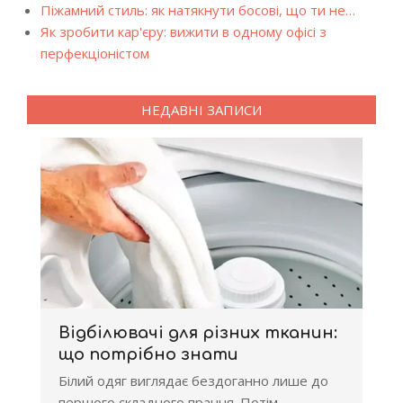
Піжамний стиль: як натякнути босові, що ти не…
Як зробити кар'єру: вижити в одному офісі з
перфекціоністом
НЕДАВНІ ЗАПИСИ
Відбілювачі для різних тканин:
що потрібно знати
Білий одяг виглядає бездоганно лише до
першого складного прання. Потім