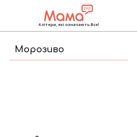
MAMA
4 літери, які означають Все!
Primary
Navigation
Морозиво
Menu