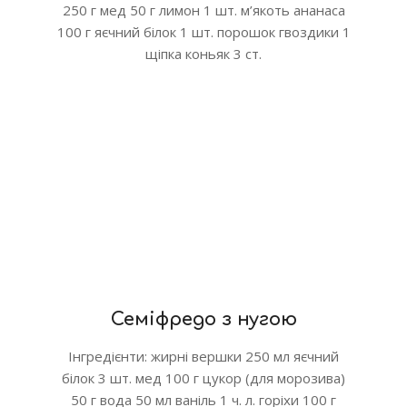
250 г мед 50 г лимон 1 шт. м’якоть ананаса
100 г яєчний білок 1 шт. порошок гвоздики 1
щіпка коньяк 3 ст.
Семіфредо з нугою
Інгредієнти: жирні вершки 250 мл яєчний
білок 3 шт. мед 100 г цукор (для морозива)
50 г вода 50 мл ваніль 1 ч. л. горіхи 100 г