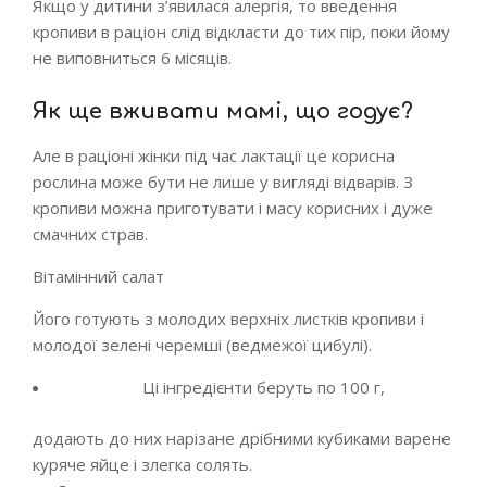
Якщо у дитини з’явилася алергія, то введення
кропиви в раціон слід відкласти до тих пір, поки йому
не виповниться 6 місяців.
Як ще вживати мамі, що годує?
Але в раціоні жінки під час лактації це корисна
рослина може бути не лише у вигляді відварів. З
кропиви можна приготувати і масу корисних і дуже
смачних страв.
Вітамінний салат
Його готують з молодих верхніх листків кропиви і
молодої зелені черемші (ведмежої цибулі).
Ці інгредієнти беруть по 100 г,
додають до них нарізане дрібними кубиками варене
куряче яйце і злегка солять.