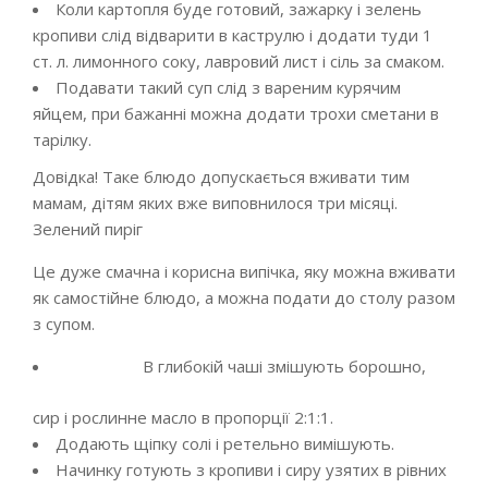
Коли картопля буде готовий, зажарку і зелень
кропиви слід відварити в каструлю і додати туди 1
ст. л. лимонного соку, лавровий лист і сіль за смаком.
Подавати такий суп слід з вареним курячим
яйцем, при бажанні можна додати трохи сметани в
тарілку.
Довідка! Таке блюдо допускається вживати тим
мамам, дітям яких вже виповнилося три місяці.
Зелений пиріг
Це дуже смачна і корисна випічка, яку можна вживати
як самостійне блюдо, а можна подати до столу разом
з супом.
В глибокій чаші змішують борошно,
сир і рослинне масло в пропорції 2:1:1.
Додають щіпку солі і ретельно вимішують.
Начинку готують з кропиви і сиру узятих в рівних