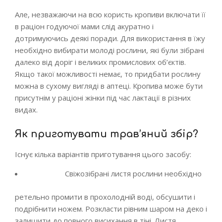
Але, незважаючи на всю користь кропиви включати її
в раціон годуючої мами слід акуратно і
дотримуючись деякі поради. Для використання в їжу
необхідно вибирати молоді рослини, які були зібрані
далеко від доріг і великих промислових об’єктів.
Якщо такої можливості немає, то придбати рослину
можна в сухому вигляді в аптеці. Кропива може бути
присутнім у раціоні жінки під час лактації в різних
видах.
Як приготувати трав’яний збір?
Існує кілька варіантів приготування цього засобу:
Свіжозібрані листя рослини необхідно
ретельно промити в прохолодній воді, обсушити і
подрібнити ножем. Розкласти рівним шаром на деко і
залишити до повного висихання в тіні. Листя