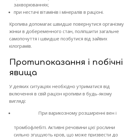
захворюваннях;
при нестачі вітамінів і мінералів в раціоні.
Кропива допомагає швидше повернутися організму
жінки в добеременного стан, поліпшити загальне
самопочуття і швидше позбутися від зайвих
кілограмів.
Протипоказання і побічні
явища
У деяких ситуаціях необхідно утриматися від
включення в свій раціон кропиви в будь-якому
вигляді:
При варикозному розширенні вен і
тромбофлебіті. Активні речовини цієї рослини
сильно згущують кров, що може призвести до