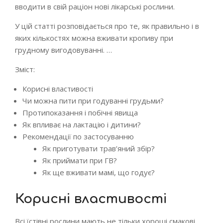
вводити в свій раціон нові лікарські рослини.
У цій статті розповідається про те, як правильно і в
яких кількостях можна вживати кропиву при
грудному вигодовуванні. …
Зміст:
Корисні властивості
Чи можна пити при годуванні грудьми?
Протипоказання і побічні явища
Як впливає на лактацію і дитини?
Рекомендації по застосуванню
Як приготувати трав’яний збір?
Як приймати при ГВ?
Як ще вживати мамі, що годує?
Корисні властивості
Всі їстівні рослини мають не тільки хороші смакові