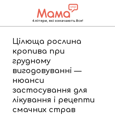
MAMA
4 літери, які означають Все!
Primary
Navigation
Цілюща рослина
Menu
кропива при
грудному
вигодовуванні —
нюанси
застосування для
лікування і рецепти
смачних страв