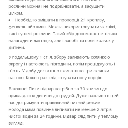
рослини можна і не подрібнювати, а засушити
цілком.
Необхідно змішати в пропорції 2:1 кропиву,
фенхель або кмин. Можна використовувати як свіжі,
так і сушені рослини. Такий збір допомагає не тільки
налагодити лактацію, але і запобігти появі кольок у
дитини.
У подальшому 1 ст. л. збору заливають склянкою
окропу і настоюють півгодини, потім проціджують і
п’ють. У добу достатньо вживати по три склянки
настою. Кожен раз слід готувати нову порцію.
Важливо! Пити відвар потрібно за 30 хвилин до
прикладання дитини до грудей. Дуже важливо в цей
час дотримувати правильний питний режим –
молода мама повинна випивати не менше 2 літрів
чистої води за 24 години. Відвар слід пити у теплому
вигляді.