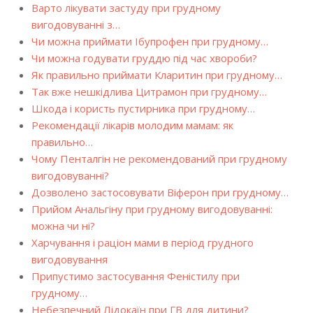
Варто лікувати застуду при грудному
вигодовуванні з…
Чи можна приймати Ібупрофен при грудному…
Чи можна годувати груддю під час хвороби?
Як правильно приймати Кларитин при грудному…
Так вже нешкідлива Цитрамон при грудному…
Шкода і користь пустирника при грудному…
Рекомендації лікарів молодим мамам: як
правильно…
Чому Пенталгін не рекомендований при грудному
вигодовуванні?
Дозволено застосовувати Віферон при грудному…
Прийом Анальгіну при грудному вигодовуванні:
можна чи ні?
Харчування і раціон мами в період грудного
вигодовування
Припустимо застосування Феністилу при
грудному…
Небезпечний Лідокаїн при ГВ для дитини?