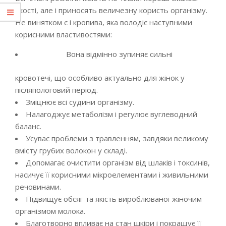
якості, але і приносять величезну користь організму.
Не винятком є і кропива, яка володіє наступними
корисними властивостями:
Вона відмінно зупиняє сильні
кровотечі, що особливо актуально для жінок у
післяпологовий період.
Зміцнює всі судини організму.
Налагоджує метаболізм і регулює вуглеводний
баланс.
Усуває проблеми з травленням, завдяки великому
вмісту грубих волокон у складі.
Допомагає очистити організм від шлаків і токсинів,
насичує її корисними мікроелементами і живильними
речовинами.
Підвищує обсяг та якість вироблюваної жіночим
організмом молока.
Благотворно впливає на стан шкіри і покращує її