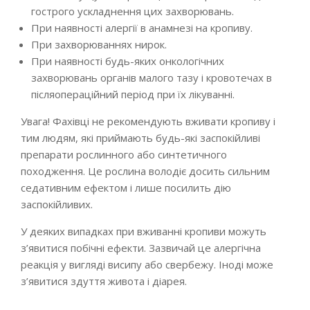
гострого ускладнення цих захворювань.
При наявності алергії в анамнезі на кропиву.
При захворюваннях нирок.
При наявності будь-яких онкологічних
захворювань органів малого тазу і кровотечах в
післяопераційний період при їх лікуванні.
Увага! Фахівці не рекомендують вживати кропиву і
тим людям, які приймають будь-які заспокійливі
препарати рослинного або синтетичного
походження. Це рослина володіє досить сильним
седативним ефектом і лише посилить дію
заспокійливих.
У деяких випадках при вживанні кропиви можуть
з’явитися побічні ефекти. Зазвичай це алергічна
реакція у вигляді висипу або свербежу. Іноді може
з’явитися здуття живота і діарея.