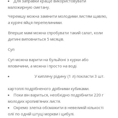
Для заправки краще використовувати
маложирную сметану.
Черемшу можна замінити молодими листям щавлю,
а курячі яйця перепелиними.
Вперше мамі можна спробувати такий салат, коли
дитині виповниться 5 місяців.
Суп
Суп можна варити на бульйоні з курки або
яловичини, а можна і просто на воді.
У киплячу рідину (1 л) покласти 3 шт.
картоплі подрібненого дрібними кубиками.
Поки він вариться, необхідно подрібнити 220 г
молодих кропив’яних листя.
Окремо злегка обсмажити в невеликій кількості
олії по одній штуці моркви і цибулі.