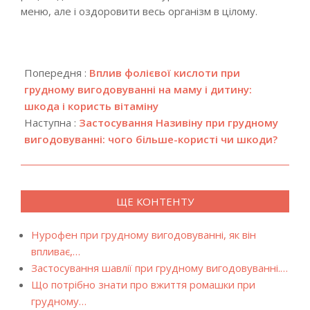
меню, але і оздоровити весь організм в цілому.
2018-
04-
Попередня :
Вплив фолієвої кислоти при
30
грудному вигодовуванні на маму і дитину:
шкода і користь вітаміну
Наступна :
Застосування Називіну при грудному
вигодовуванні: чого більше-користі чи шкоди?
ЩЕ КОНТЕНТУ
Нурофен при грудному вигодовуванні, як він
впливає,…
Застосування шавлії при грудному вигодовуванні.…
Що потрібно знати про вжиття ромашки при
грудному…