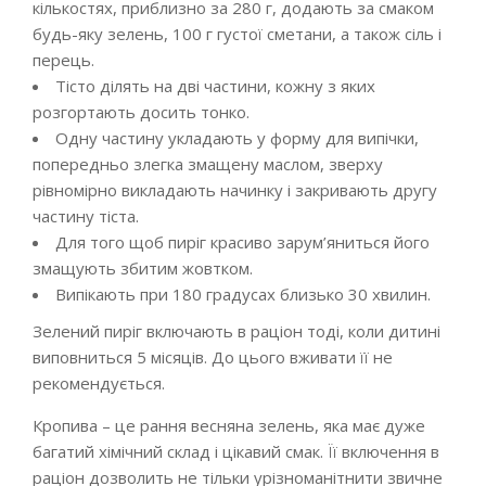
кількостях, приблизно за 280 г, додають за смаком
будь-яку зелень, 100 г густої сметани, а також сіль і
перець.
Тісто ділять на дві частини, кожну з яких
розгортають досить тонко.
Одну частину укладають у форму для випічки,
попередньо злегка змащену маслом, зверху
рівномірно викладають начинку і закривають другу
частину тіста.
Для того щоб пиріг красиво зарум’яниться його
змащують збитим жовтком.
Випікають при 180 градусах близько 30 хвилин.
Зелений пиріг включають в раціон тоді, коли дитині
виповниться 5 місяців. До цього вживати її не
рекомендується.
Кропива – це рання весняна зелень, яка має дуже
багатий хімічний склад і цікавий смак. Її включення в
раціон дозволить не тільки урізноманітнити звичне