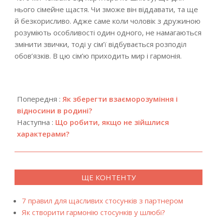
нього сімейне щастя. Чи зможе він віддавати, та ще
й безкорисливо. Адже саме коли чоловік з дружиною
розуміють особливості один одного, не намагаються
змінити звички, тоді у сім’ї відбувається розподіл
обов’язків. В цю сім’ю приходить мир і гармонія.
2018-
12-
Попередня :
Як зберегти взаєморозуміння і
15
відносини в родині?
Наступна :
Що робити, якщо не зійшлися
характерами?
ЩЕ КОНТЕНТУ
7 правил для щасливих стосунків з партнером
Як створити гармонію стосунків у шлюбі?