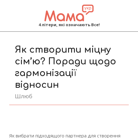
MAMA
4 літери, які означають Все!
Primary
Navigation
Як створити міцну
Menu
сім’ю? Поради щодо
гармонізації
відносин
Шлюб
Як вибрати підходящого партнера для створення