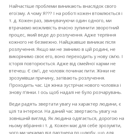
Найчастіше проблеми виникають внаслідок свого
егоїзму. А чому Я??? І на роботі кожен втомлюється і
т. д. Кожен раз, звинувачуючи один одного, ми
втрачаємо можливість вчасно зупинити зворотний
процес, який веде до розлучення. Адже терпіння
кожного не безмежно. Найцікавіше виникає після
розлучення. Якщо ми не змінимо в цій родині, не
викорінимо своє его, воно переходить у нову сім’ю. І
історія повторюється. Адже від сімейної карми не
втечеш. Є сім’ї, де чоловік починає пити. Жінки не
зрозумівши причину, затівають розлучення.
Проходить час. Ця жінка зустрічає нового чоловіка і
знову п’янки. І ось щоб надалі не було розчарувань.
Веди радять звертати увагу на характер людини, є
цілі та інтереси. На даний час звертають увагу на
зовнішній вигляд. Як людина одягається, дорогою на
ньому вбрання і т. д. Кожен має для себе зрозуміти,
чого ми чекаємо від партнера по шлюбу, що для