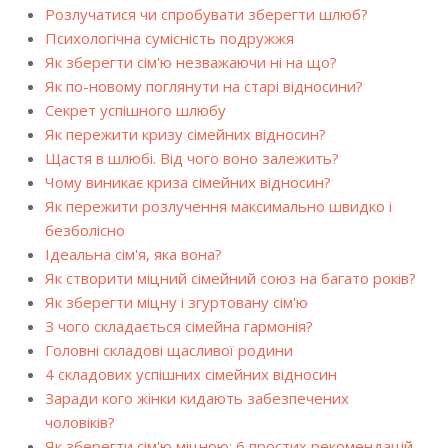
Розлучатися чи спробувати зберегти шлюб?
Психологічна сумісність подружжя
Як зберегти сім'ю незважаючи ні на що?
Як по-новому поглянути на старі відносини?
Секрет успішного шлюбу
Як пережити кризу сімейних відносин?
Щастя в шлюбі. Від чого воно залежить?
Чому виникає криза сімейних відносин?
Як пережити розлучення максимально швидко і
безболісно
Ідеальна сім'я, яка вона?
Як створити міцний сімейний союз на багато років?
Як зберегти міцну і згуртовану сім'ю
З чого складається сімейна гармонія?
Головні складові щасливої родини
4 складових успішних сімейних відносин
Заради кого жінки кидають забезпечених
чоловіків?
Як зберегти сім'ю міцною: 6 простих рекомендацій