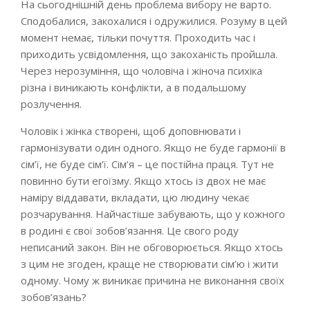
На сьогоднішній день проблема вибору не варто.
Сподобалися, закохалися і одружилися. Розуму в цей
момент немає, тільки почуття. Проходить час і
приходить усвідомлення, що закоханість пройшла.
Через нерозуміння, що чоловіча і жіноча психіка
різна і виникають конфлікти, а в подальшому
розлучення.
Чоловік і жінка створені, щоб доповнювати і
гармонізувати один одного. Якщо не буде гармонії в
сім’ї, не буде сім’ї. Сім’я – це постійна праця. Тут не
повинно бути егоїзму. Якщо хтось із двох не має
наміру віддавати, вкладати, цю людину чекає
розчарування. Найчастіше забувають, що у кожного
в родині є свої зобов’язання. Це свого роду
неписаний закон. Він не обговорюється. Якщо хтось
з цим не згоден, краще не створювати сім’ю і жити
одному. Чому ж виникає причина не виконання своїх
зобов’язань?