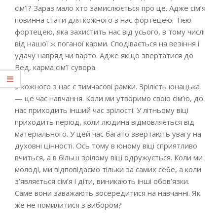
сім’ї? Зараз мало хто замислюється про це. Адже сім’я
повинна стати для кожного з нас фортецею. Тією
фортецею, яка захистить нас від усього, в тому числі
від нашої ж поганої карми. Сподівається на везіння і
удачу навряд чи варто. Адже якщо звертатися до
Вед, карма сім’ї сувора.
У кожного з нас є тимчасові рамки. Зрілість юнацька
— це час навчання. Коли ми утворимо свою сім’ю, до
нас приходить інший час зрілості. У літньому віці
приходить період, коли людина відмовляється від
матеріального. У цей час багато звертають увагу на
духовні цінності. Ось тому в юному віці сприятливо
вчиться, а в більш зрілому віці одружується. Коли ми
молоді, ми відповідаємо тільки за самих себе, а коли
з’являється сім’я і діти, виникають інші обов’язки.
Саме вони заважають зосередитися на навчанні. Як
же не помилитися з вибором?