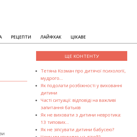
А
РЕЦЕПТИ
ЛАЙФХАК
ЦІКАВЕ
ЩЕ КОНТЕНТУ
Тетяна Козман про дитячої психології,
мудрого…
Як подолати розбіжності у вихованні
дитини
Часті ситуації: відповіді на важливі
запитання батьків
Як не виховати з дитини невротика:
13 типових…
Як не зіпсувати дитини бабусею?
ви
Чому ми кричимо на дітей?