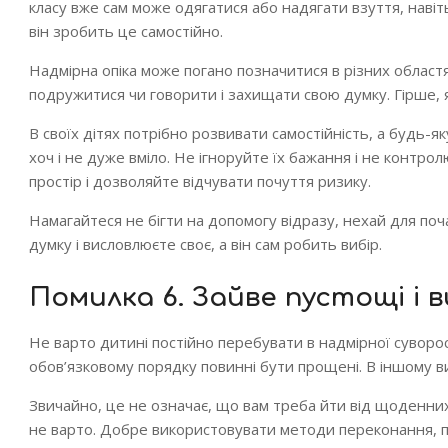
класу вже сам може одягатися або надягати взуття, наві
він зробить це самостійно.
Надмірна опіка може погано позначитися в різних област
подружитися чи говорити і захищати свою думку. Гірше, 
В своїх дітях потрібно розвивати самостійність, а будь-я
хоч і не дуже вміло. Не ігноруйте їх бажання і не контр
простір і дозволяйте відчувати почуття ризику.
Намагайтеся не бігти на допомогу відразу, нехай для поч
думку і висловлюєте своє, а він сам робить вибір.
Помилка 6. Зайве пустощі і в
Не варто дитині постійно перебувати в надмірної суворос
обов’язковому порядку повинні бути прощені. В іншому в
Звичайно, це не означає, що вам треба йти від щоденних
не варто. Добре використовувати методи переконання, п