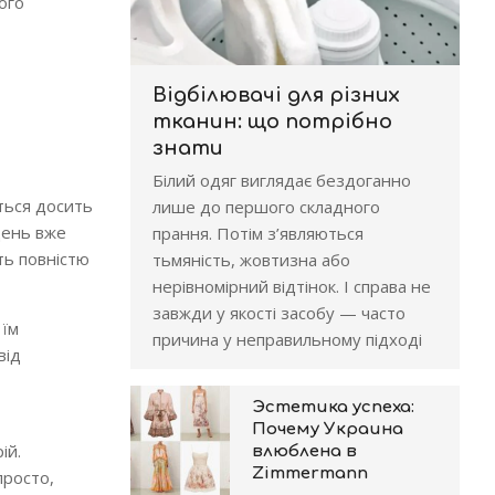
ого
Відбілювачі для різних
тканин: що потрібно
знати
Білий одяг виглядає бездоганно
ться досить
лише до першого складного
день вже
прання. Потім з’являються
ть повністю
тьмяність, жовтизна або
нерівномірний відтінок. І справа не
завжди у якості засобу — часто
 їм
причина у неправильному підході
від
Эстетика успеха:
Почему Украина
ій.
влюблена в
Zimmermann
просто,