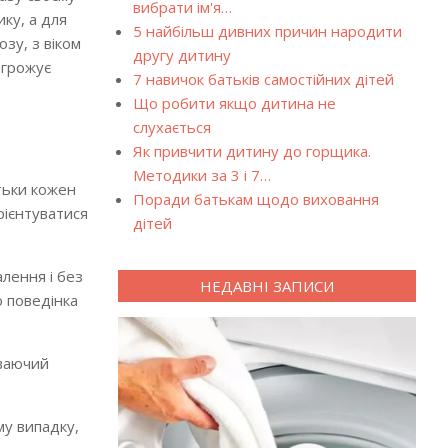
вибрати ім'я…
ку, а для
5 найбільш дивних причин народити
зу, з віком
другу дитину
агрожує
7 навичок батьків самостійних дітей
Що робити якщо дитина не
слухається
Як привчити дитину до горщика.
Методики за 3 і 7…
тьки кожен
Поради батькам щодо виховання
рієнтуватися
дітей
лення і без
НЕДАВНІ ЗАПИСИ
о поведінка
иваючий
му випадку,