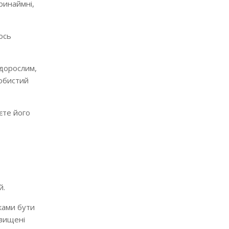
ринаймні,
ось
 дорослим,
собистий
єте його
й.
ками бути
авищені