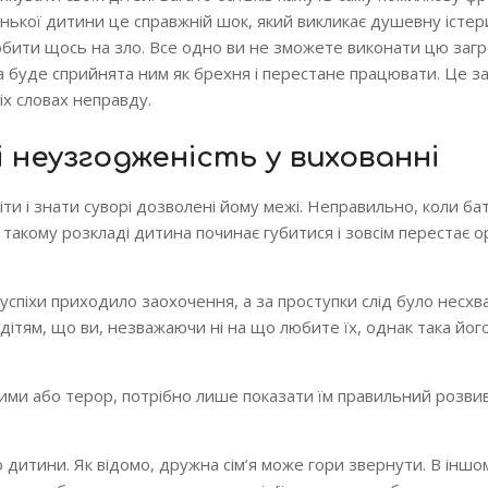
нької дитини це справжній шок, який викликає душевну істери
обити щось на зло. Все одно ви не зможете виконати цю загро
а буде сприйнята ним як брехня і перестане працювати. Це з
іх словах неправду.
 неузгодженість у вихованні
ти і знати суворі дозволені йому межі. Неправильно, коли ба
такому розкладі дитина починає губитися і зовсім перестає о
спіхи приходило заохочення, а за проступки слід було несхва
дітям, що ви, незважаючи ні на що любите їх, однак така йог
 ними або терор, потрібно лише показати їм правильний розв
о дитини. Як відомо, дружна сім’я може гори звернути. В іншо