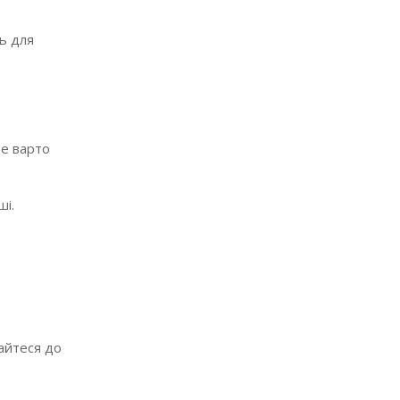
ь для
Не варто
ші.
хайтеся до