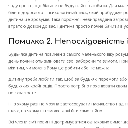
чаду про те, що більше не будуть його любити. Для мале
більш дорослого – психологічний тиск, який пробуджує р
дитина це зрозуміє. Така порожня і невиправдана загроз
втратою довіри до вас, і дитина просто почне бачити в ус
Помилка 2. Непослідовність і
Будь-яка дитина повинен з самого маленького віку розумі
день починають змінювати свої заборони та вимоги. При 
між тим, чи можна йому це робити або не можна.
Дитину треба любити так, щоб за будь-які перемоги або у
будь-яких крайнощів. Просто потрібно пояснювати своїм 
не схвалюєте.
Ні в якому разі не можна застосовувати насильство над
шлях, по якому він зможе далі йти самостійно.
Всі члени сім’ї повинні дотримуватися однакових вимог д