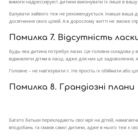
вимоги надрессируют дитини виконувати їх лише в вашу 
Балувати зайвого теж не рекомендується. Інакше ваша ди
досягнення своїх цілей. А в дорослому житті не зможе с
Помилка 7. Відсутність ласк
Будь-яка дитина потребує ласки. Це головна складова у в
відмовляти дітям в ласці, адже для них це задоволення, як
Головне – не нав’язувати її. Не просіть їх обіймати або ці
Помилка 8. Грандіозні плани
Багато батьки перекладають свої мрії на дітей, намагаюч
вподобань та смаків самої дитини, адже в нього теж є св