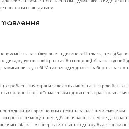
е для себе авторитетного члена сім’ї, думка якого буде для нь
уде поважати свою дитину.
ставлення
приємність на спілкування з дитиною. На жаль, це відбуває
оє дитя, купуючи нові іграшки або солодощі. А на наступний 
, замикаючись у собі. У цих випадку дозвіл і заборона залежа
 що зроблені ним справи залежать лише від настрою батьків і
ють їх радості від своїх маленьких досягнень і расстраивания 
ної людини, їм варто почати стежити за власними емоціями.
они просто не можуть передбачити ваше наступне дію і настр
онюючись від вас. А повернути колишню довіру буде зовсім не