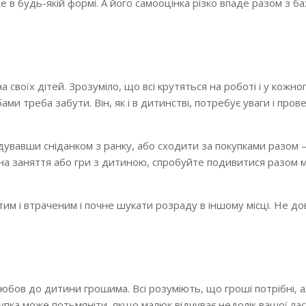
 в будь-якій формі. А його самооцінка різко впаде разом з б
 своїх дітей. Зрозуміло, що всі крутяться на роботі і у кожног
ами треба забути. Він, як і в дитинстві, потребує уваги і про
дувавши сніданком з ранку, або сходити за покупками разом –
на заняття або гри з дитиною, спробуйте подивитися разом 
им і втраченим і почне шукати розраду в іншому місці. Не д
любов до дитини грошима. Всі розуміють, що гроші потрібні, 
упка може потьмяніти, якщо малюк відчуває недолік вашої ласк