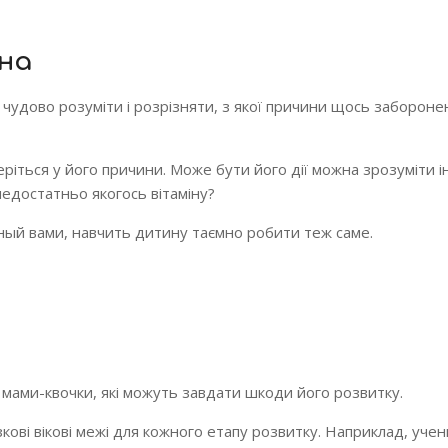
на
 чудово розуміти і розрізняти, з якої причини щось забороне
ріться у його причини. Може бути його дії можна зрозуміти і
недостатньо якогось вітаміну?
ный вами, навчить дитину таємно робити теж саме.
і мами-квочки, які можуть завдати шкоди його розвитку.
зкові вікові межі для кожного етапу розвитку. Наприклад, уче