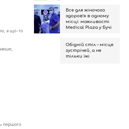
Все для жіночого
здоров’я в одному
місці: можливості
Medical Plaza у Бучі
но, а що-то
Обідній стіл – місце
накше,
зустрічей, а не
тільки їжі
нь першого