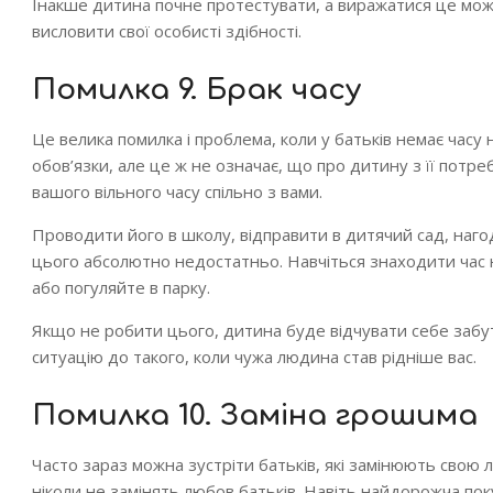
Інакше дитина почне протестувати, а виражатися це може
висловити свої особисті здібності.
Помилка 9. Брак часу
Це велика помилка і проблема, коли у батьків немає часу на
обов’язки, але це ж не означає, що про дитину з її потреб
вашого вільного часу спільно з вами.
Проводити його в школу, відправити в дитячий сад, наго
цього абсолютно недостатньо. Навчіться знаходити час 
або погуляйте в парку.
Якщо не робити цього, дитина буде відчувати себе забут
ситуацію до такого, коли чужа людина став рідніше вас.
Помилка 10. Заміна грошима
Часто зараз можна зустріти батьків, які замінюють свою 
ніколи не замінять любов батьків. Навіть найдорожча пок