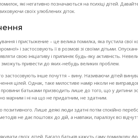
 помилок, які негативно позначаються на психіці дітей. Давайт
 виховуючи своїх улюблених діток.
чення
ування і пристыжение – це велика помилка, яка пустила свої к
ромно!» і застосовують її в розмові зі своїми дітьми. Опускан
вляти свою ініціативу і припиняє будь-яку активність. Невел
не зможуть привести до яких-небудь великих проблем.
то застосовують інше почуття – вину. Називаючи дітей винува
ення цілей. Однак, таке милостиве намір ніколи не виправдов
я провини батьками призводить лише до того, що у дитини зо
тно марним і ні на що не придатним, не здатним.
о позитивного. Лише деякі люди здатні потім спокійно перебо
методів не дає поштовх до дій, а навпаки, паралізує всі відчут
якувати своїх дітей. Багато батьків кажуть саму помилкову ф