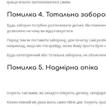
краще вчасно заспокоюватися самим.
Помилка 4. Тотальна заборо
Будь заборон потрібно роз’яснювати дитині. Він повинен
дозволено на чому ви відштовхуєтеся.
Перед тим як поставити заборону, для початку самі розбе
наприклад, якщо він з’їв крейду, може йому просто було 
Будь категоричний або тотальна заборона, не объяснен
Помилка 5. Надмірна опіка
Існують такі мами, які занадто опікують дитину, своєрідн
Кожен певний вік увазі якесь самостійне дію. Існують зра