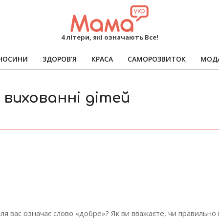
MAMA
4 літери, які означають Все!
НОСИНИ
ЗДОРОВ’Я
КРАСА
САМОРОЗВИТОК
МОД
Primary
Navigation
Menu
 вихованні дітей
ля вас означає слово «добре»? Як ви вважаєте, чи правильно 