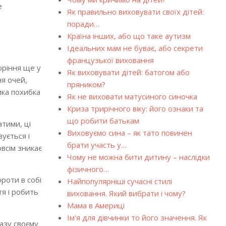
е
Як правильно виховувати своїх дітей:
поради…
Країна інших, або що таке аутизм
Ідеальних мам не буває, або секрети
французької виховання
оріння ще у
Як виховувати дітей: батогом або
ня очей,
пряником?
ика похибка
Як не виховати матусиного синочка
Криза трирічного віку: його ознаки та
що робити батькам
тими, ці
Виховуємо сина – як тато повинен
ується і
брати участь у…
всім зникає
Чому не можна бити дитину – наслідки
фізичного…
роти в собі
Найпопулярніші сучасні стилі
тя і робить
виховання. Який вибрати і чому?
Мама в Америці
Ім'я для дівчинки то його значення. Як
разу своєму