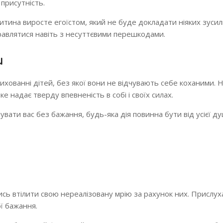
присутність.
тина виросте егоїстом, який не буде докладати ніяких зусил
правлятися навіть з несуттєвими перешкодами.
и
ихованні дітей, без якої вони не відчувають себе коханими. 
е надає тверду впевненість в собі і своїх силах.
лувати вас без бажання, будь-яка дія повинна бути від усієї ду
ись втілити свою нереалізовану мрію за рахунок них. Прислу
ої бажання.