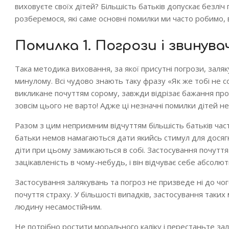
виховуєте своїх дітей? Більшість батьків допускає безліч
розберемося, які саме основні помилки ми часто робимо,
Помилка 1. Погрози і звинува
Така методика виховання, за якої присутні погрози, заляк
минулому. Всі чудово знають таку фразу «Як же тобі не со
викликане почуттям сорому, завжди відрізає бажання проя
зовсім цього не варто! Адже ці незначні помилки дітей 
Разом з цим неприємним відчуттям більшість батьків час
батьки немов намагаються дати якийсь стимул для досягн
діти при цьому замикаються в собі. Застосування почутт
зацікавленість в чому-небудь, і він відчуває себе абсолю
Застосування залякувань та погроз не призведе ні до чог
почуття страху. У більшості випадків, застосування таких 
людину несамостійним.
Не потрібно ростити морального каліку і перестаньте зал