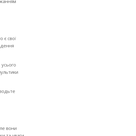
ажанням
о є свої
ведення
 усього
мультики
оводьте
але вони
и та уваги.