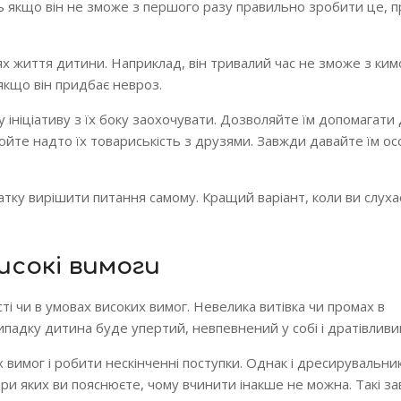
ть якщо він не зможе з першого разу правильно зробити це, п
ях життя дитини. Наприклад, він тривалий час не зможе з ким
якщо він придбає невроз.
ку ініціативу з їх боку заохочувати. Дозволяйте їм допомагати
олюйте надто їх товариськість з друзями. Завжди давайте їм о
атку вирішити питання самому. Кращий варіант, коли ви слуха
исокі вимоги
ті чи в умовах високих вимог. Невелика витівка чи промах в
ипадку дитина буде упертий, невпевнений у собі і дратівливи
 вимог і робити нескінченні поступки. Однак і дресирувальни
ри яких ви пояснюєте, чому вчинити інакше не можна. Такі з