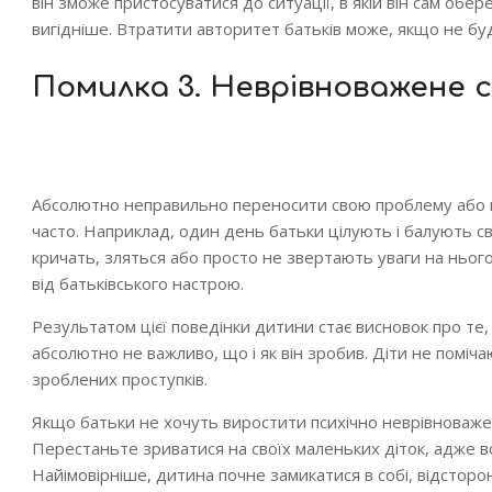
він зможе пристосуватися до ситуації, в якій він сам обер
вигідніше. Втратити авторитет батьків може, якщо не б
Помилка 3. Неврівноважене 
Абсолютно неправильно переносити свою проблему або не
часто. Наприклад, один день батьки цілують і балують св
кричать, зляться або просто не звертають уваги на нього
від батьківського настрою.
Результатом цієї поведінки дитини стає висновок про те,
абсолютно не важливо, що і як він зробив. Діти не поміча
зроблених проступків.
Якщо батьки не хочуть виростити психічно неврівноваже
Перестаньте зриватися на своїх маленьких діток, адже в
Найімовірніше, дитина почне замикатися в собі, відстор