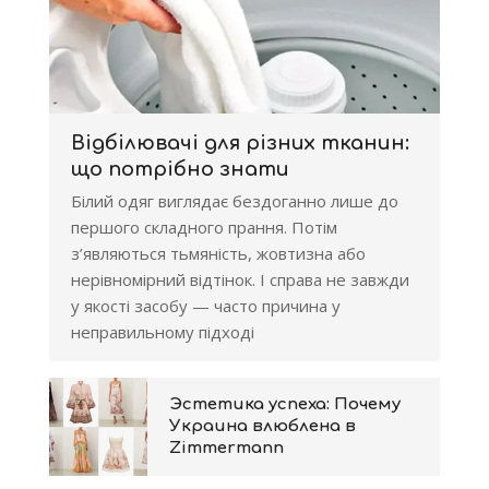
Відбілювачі для різних тканин:
що потрібно знати
Білий одяг виглядає бездоганно лише до
першого складного прання. Потім
з’являються тьмяність, жовтизна або
нерівномірний відтінок. І справа не завжди
у якості засобу — часто причина у
неправильному підході
Эстетика успеха: Почему
Украина влюблена в
Zimmermann