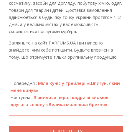
косметику, засоби для догляду, побутову хімію, одяг,
товари для тварин і дітей. Доставка замовлення
здійснюється в будь-яку точку України протягом 1-2
днів, а у великих містах у вас є можливість
скористатися послугами кур’єра.
Загляньте на сайт PARFUMS.UA і ви напевно
знайдете, чим себе потішити. Будьте впевнені в
тому, що отримуєте тільки оригінальну продукцію.
2018-
04-
Попередня :
Міла Куніс у трейлері «Шпигун, який
18
мене кинув»
Наступна :
З’явилися перші кадри зі зйомок
другого сезону «Велика маленька брехня»
ЩЕ КОНТЕНТУ