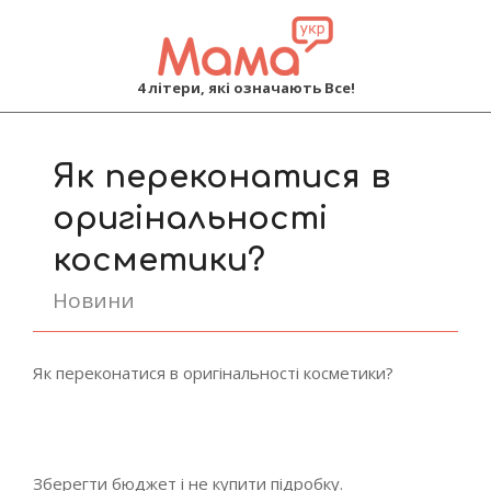
MAMA
4 літери, які означають Все!
Primary
Navigation
Як переконатися в
Menu
оригінальності
косметики?
Новини
Як переконатися в оригінальності косметики?
Зберегти бюджет і не купити підробку.