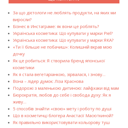
За що дієтологи не люблять продукти, на яких ми
виросли?
Бізнес в Инстаграме: як вони це роблять?
Українська косметика: Що купувати у марки Piel?
Українська косметика: Що купувати у марки ЯКА?
«Ти її більше не побачиш»: Колишній вкрав мою
дочку
Як це робиться: Я створила бренд японської
косметики
Як я стала вегетаріанкою, зірвалася, і знову…
Вона – лідер думок: Ліза Краснова
Подорожі з маленькою дитиною: лайфхаки від мам
Бюрократія, любов до себе і свобода духу: Як я
живу…
5 способів знайти «свою» мету і роботу по душі
Що в косметичці блогера Анастасії Масюткиной?
Як правильно використовувати кольорову туш