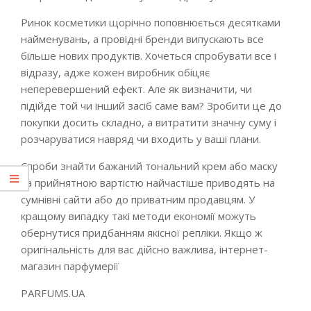
Ринок косметики щорічно поповнюється десятками
найменувань, а провідні бренди випускають все
більше нових продуктів. Хочеться спробувати все і
відразу, адже кожен виробник обіцяє
неперевершений ефект. Але як визначити, чи
підійде той чи інший засіб саме вам? Зробити це до
покупки досить складно, а витратити значну суму і
розчаруватися навряд чи входить у ваші плани.
Спроби знайти бажаний тональний крем або маску
за прийнятною вартістю найчастіше приводять на
сумнівні сайти або до приватним продавцям. У
кращому випадку такі методи економії можуть
обернутися придбанням якісної репліки. Якщо ж
оригінальність для вас дійсно важлива, інтернет-
магазин парфумерії
PARFUMS.UA