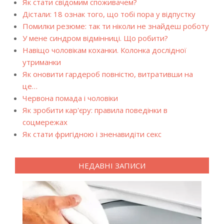
Як стати свідомим споживачем?
Дістали: 18 ознак того, що тобі пора у відпустку
Помилки резюме: так ти ніколи не знайдеш роботу
У мене синдром відмінниці. Що робити?
Навіщо чоловікам коханки. Колонка дослідної
утриманки
Як оновити гардероб повністю, витративши на
це…
Червона помада і чоловіки
Як зробити кар'єру: правила поведінки в
соцмережах
Як стати фригідною і зненавидіти секс
НЕДАВНІ ЗАПИСИ