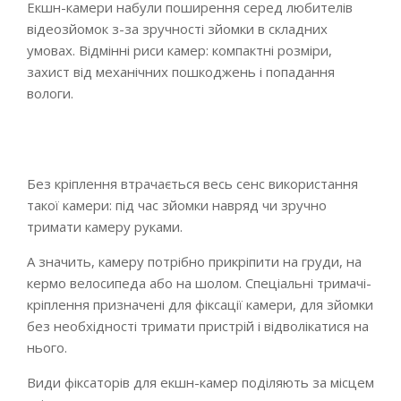
Екшн-камери набули поширення серед любителів
відеозйомок з-за зручності зйомки в складних
умовах. Відмінні риси камер: компактні розміри,
захист від механічних пошкоджень і попадання
вологи.
Без кріплення втрачається весь сенс використання
такої камери: під час зйомки навряд чи зручно
тримати камеру руками.
А значить, камеру потрібно прикріпити на груди, на
кермо велосипеда або на шолом. Спеціальні тримачі-
кріплення призначені для фіксації камери, для зйомки
без необхідності тримати пристрій і відволікатися на
нього.
Види фіксаторів для екшн-камер поділяють за місцем