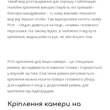
такий вид розташування дає хорошу стабілізацію.
Налобні кріплення використовують екстремали і
блогери-мандрівники – ті, кому важливо показати
вид від першої особи. Такі відеоролики носять назву
POV – глядач дивиться на події, «очима» головного
персонажа. На такому відео, в залежності від кута
кріплення, видна робота рук, ніг або всього тіла.
POV-кріплення для екшн-камери – це спеціальні
ремені, які надіваються навколо голови і з’єднуються
у верхній частині. Еластичні ремені регулюються –
кріплення можна носити поверх головного убору.
Для надійності іноді є додатковий ремінь для
кріплення під підборіддям.
Кріплення камери на