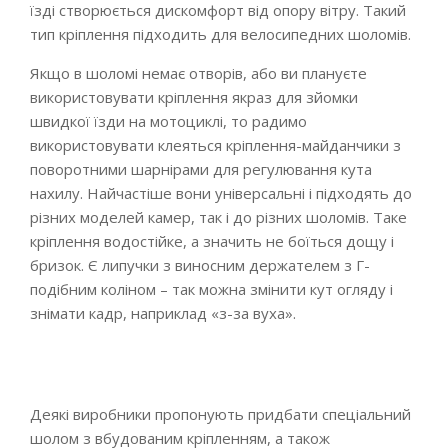
їзді створюється дискомфорт від опору вітру. Такий
тип кріплення підходить для велосипедних шоломів.
Якщо в шоломі немає отворів, або ви плануєте
використовувати кріплення якраз для зйомки
швидкої їзди на мотоциклі, то радимо
використовувати клеяться кріплення-майданчики з
поворотними шарнірами для регулювання кута
нахилу. Найчастіше вони універсальні і підходять до
різних моделей камер, так і до різних шоломів. Таке
кріплення водостійке, а значить не боїться дощу і
бризок. Є липучки з виносним держателем з Г-
подібним коліном – так можна змінити кут огляду і
знімати кадр, наприклад «з-за вуха».
Деякі виробники пропонують придбати спеціальний
шолом з вбудованим кріпленням, а також