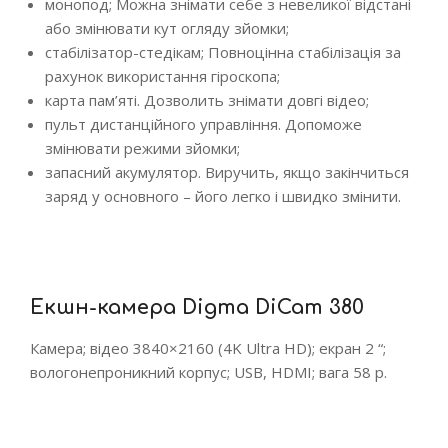
монопод; Можна знімати себе з невеликої відстані
або змінювати кут огляду зйомки;
стабілізатор-стедікам; Повноцінна стабілізація за
рахунок використання гіроскопа;
карта пам’яті. Дозволить знімати довгі відео;
пульт дистанційного управління. Допоможе
змінювати режими зйомки;
запасний акумулятор. Виручить, якщо закінчиться
заряд у основного – його легко і швидко змінити.
Екшн-камера Digma DiCam 380
Камера; відео 3840×2160 (4K Ultra HD); екран 2 “;
вологонепроникний корпус; USB, HDMI; вага 58 р.