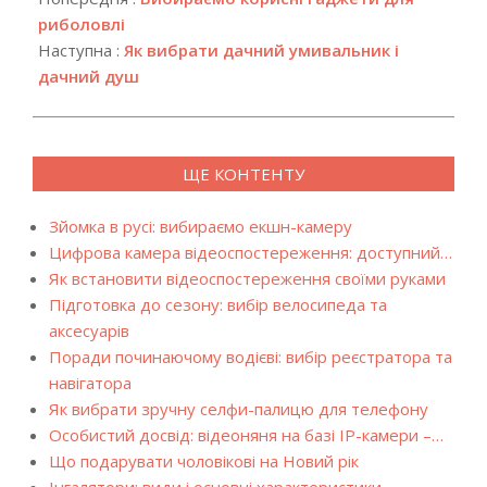
13
риболовлі
Наступна :
Як вибрати дачний умивальник і
дачний душ
ЩЕ КОНТЕНТУ
Зйомка в русі: вибираємо екшн-камеру
Цифрова камера відеоспостереження: доступний…
Як встановити відеоспостереження своїми руками
Підготовка до сезону: вибір велосипеда та
аксесуарів
Поради починаючому водієві: вибір реєстратора та
навігатора
Як вибрати зручну селфи-палицю для телефону
Особистий досвід: відеоняня на базі IP-камери –…
Що подарувати чоловікові на Новий рік