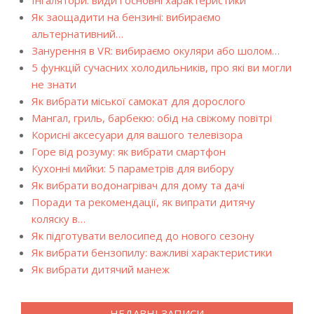
Інгалятори: види і основні характеристики
Як заощадити на бензині: вибираємо
альтернативний…
Занурення в VR: вибираємо окуляри або шолом…
5 функцій сучасних холодильників, про які ви могли
не знати
Як вибрати міської самокат для дорослого
Мангал, гриль, барбекю: обід на свіжому повітрі
Корисні аксесуари для вашого телевізора
Горе від розуму: як вибрати смартфон
Кухонні мийки: 5 параметрів для вибору
Як вибрати водонагрівач для дому та дачі
Поради та рекомендації, як випрати дитячу
коляску в…
Як підготувати велосипед до нового сезону
Як вибрати бензопилу: важливі характеристики
Як вибрати дитячий манеж
НЕДАВНІ ЗАПИСИ