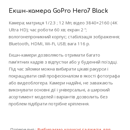
Екшн-камера GoPro Hero7 Black
Камера; матриця 1/2.3 ; 12 Мп; відео 3840×2160 (4K
Ultra HD); час роботи 60 хв; екран 2 “;
вологонепроникний корпус; стабілізація зображення;
Bluetooth, HDMI, Wi-Fi, USB; вага 116 р.
Екшн-камери дозволяють отримати багато
пам’ятних кадрів з відпустки або у буденній поїздці.
Під час зйомки можна вибирати цікаві ракурси і
покращувати свій професіоналізм в якості фотографа
або видеоблогера. Камери надійні, не заважають
виконувати основні дії і універсальні, а широкий
асортимент моделей і варіантів дозволить без
проблем підібрати потрібне кріплення.
2019-
12-
Попередня :
Вибираємо корисні гаджети для