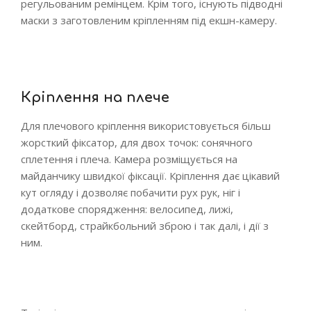
регульованим ремінцем. Крім того, існують підводні
маски з заготовленим кріпленням під екшн-камеру.
Кріплення на плече
Для плечового кріплення використовується більш
жорсткий фіксатор, для двох точок: сонячного
сплетення і плеча. Камера розміщується на
майданчику швидкої фіксації. Кріплення дає цікавий
кут огляду і дозволяє побачити рух рук, ніг і
додаткове спорядження: велосипед, лижі,
скейтборд, страйкбольний зброю і так далі, і дії з
ним.