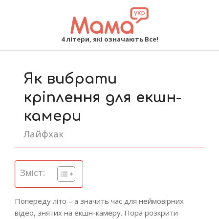
MAMA
4 літери, які означають Все!
Primary
Navigation
Як вибрати
Menu
кріплення для екшн-
камери
Лайфхак
Зміст:
Попереду літо – а значить час для неймовірних
відео, знятих на екшн-камеру. Пора розкрити