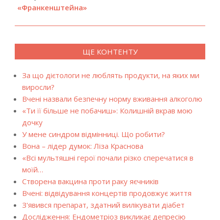
«Франкенштейна»
ЩЕ КОНТЕНТУ
За що дієтологи не люблять продукти, на яких ми
виросли?
Вчені назвали безпечну норму вживання алкоголю
«Ти її більше не побачиш»: Колишній вкрав мою
дочку
У мене синдром відмінниці. Що робити?
Вона – лідер думок: Ліза Краснова
«Всі мультяшні герої почали різко сперечатися в
моїй…
Створена вакцина проти раку яєчників
Вчені: відвідування концертів продовжує життя
З'явився препарат, здатний вилікувати діабет
Дослідження: Ендометріоз викликає депресію