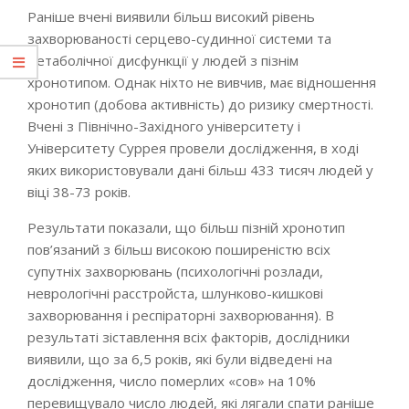
Раніше вчені виявили більш високий рівень
захворюваності серцево-судинної системи та
метаболічної дисфункції у людей з пізнім
хронотипом. Однак ніхто не вивчив, має відношення
хронотип (добова активність) до ризику смертності.
Вчені з Північно-Західного університету і
Університету Суррея провели дослідження, в ході
яких використовували дані більш 433 тисяч людей у
віці 38-73 років.
Результати показали, що більш пізній хронотип
пов’язаний з більш високою поширеністю всіх
супутніх захворювань (психологічні розлади,
неврологічні расстройста, шлунково-кишкові
захворювання і респіраторні захворювання). В
результаті зіставлення всіх факторів, дослідники
виявили, що за 6,5 років, які були відведені на
дослідження, число померлих «сов» на 10%
перевищувало число людей, які лягали спати раніше