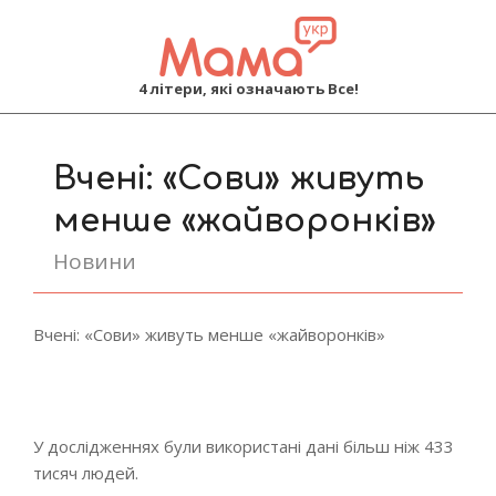
MAMA
4 літери, які означають Все!
Primary
Navigation
Вчені: «Сови» живуть
Menu
менше «жайворонків»
Новини
Вчені: «Сови» живуть менше «жайворонків»
У дослідженнях були використані дані більш ніж 433
тисяч людей.