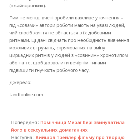
(«жайворонки»).
Тим не менш, вчені зробили важливе уточнення –
під «совами» автори роботи мають на увазі людей,
чий спосіб життя не збігається з їх добовими
ритмами. Ці дані свідчать про необхідність вивчення
можливих втручань, спрямованих на зміну
циркадних ритмів у людей з «совиним» хронотипом
або на те, щоб дозволити вечірнім типами
підвищити гнучкість робочого часу.
Джерело:
tandfonline.com
2018-
04-
Попередня :
Помічниця Мераї Кері звинуватила
17
його в сексуальних домаганнях
Наступна :
Вийшов трейлер фільму про творцю