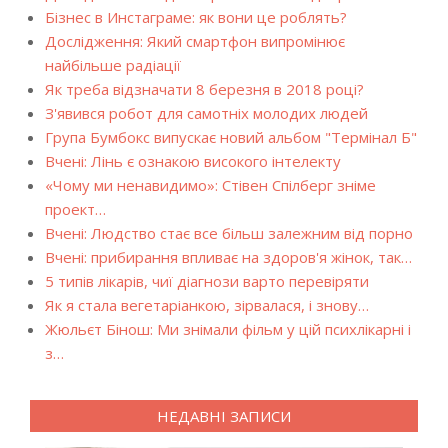
Бізнес в Инстаграме: як вони це роблять?
Дослідження: Який смартфон випромінює
найбільше радіації
Як треба відзначати 8 березня в 2018 році?
З'явився робот для самотніх молодих людей
Група Бумбокс випускає новий альбом "Термінал Б"
Вчені: Лінь є ознакою високого інтелекту
«Чому ми ненавидимо»: Стівен Спілберг зніме
проект…
Вчені: Людство стає все більш залежним від порно
Вчені: прибирання впливає на здоров'я жінок, так…
5 типів лікарів, чиї діагнози варто перевіряти
Як я стала вегетаріанкою, зірвалася, і знову…
Жюльєт Бінош: Ми знімали фільм у цій психлікарні і
з…
НЕДАВНІ ЗАПИСИ