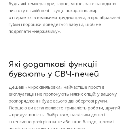
будь-які температури, гарне, міцне, зате наводити
чистоту в такій печі – суще покарання: жир
оттирается з великими труднощами, а про абразивні
губки і порошки доведеться забути, щоб не
подряпати «нержавійку».
Які додаткові функції
бувають у СВЧ-печей
Дешеві «мікрохвильовки» найчастіше прості в
експлуатації і не пропонують ніяких опцій: у вашому
розпорядженні буде всього дві обертові ручки.
Першою ви встановлюєте тривалість роботи, другий
– продуктивність. Вибір того, наскільки довго і
інтенсивно розігрівати те або інше блюдо, цілком і
повністю знаходиться у ваших руках.