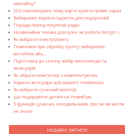
звичайну?
SSD-накопичувачі: чому варто купити прямо зараз
Вибираємо корисні гаджети для подорожей
Поради перед покупкою радіо
Незвичайна техніка для кухні: як робити йогурт і…
Як вибрати електроплиту
Помічники при обробці грунту: вибираємо
мотоблок або…
Підготовка до сезону: вибір велосипеда та
аксесуарів
Як зібрати комп'ютер з комплектуючих
Корисні аксесуари для вашого телевізора
Як вибрати сучасний монітор
Що подарувати дитині на Новий рік
5 функцій сучасних холодильників, про які ви могли
не знати
НЕДАВНІ ЗАПИСИ