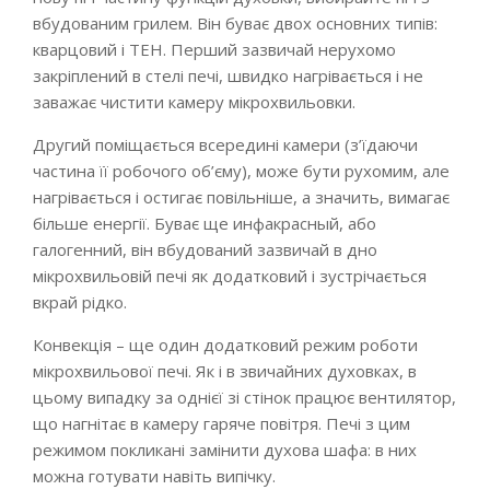
вбудованим грилем. Він буває двох основних типів:
кварцовий і ТЕН. Перший зазвичай нерухомо
закріплений в стелі печі, швидко нагрівається і не
заважає чистити камеру мікрохвильовки.
Другий поміщається всередині камери (з’їдаючи
частина її робочого об’єму), може бути рухомим, але
нагрівається і остигає повільніше, а значить, вимагає
більше енергії. Буває ще инфакрасный, або
галогенний, він вбудований зазвичай в дно
мікрохвильовій печі як додатковий і зустрічається
вкрай рідко.
Конвекція – ще один додатковий режим роботи
мікрохвильової печі. Як і в звичайних духовках, в
цьому випадку за однієї зі стінок працює вентилятор,
що нагнітає в камеру гаряче повітря. Печі з цим
режимом покликані замінити духова шафа: в них
можна готувати навіть випічку.