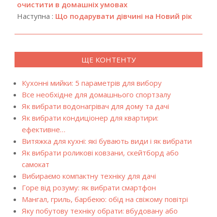
14
очистити в домашніх умовах
Наступна :
Що подарувати дівчині на Новий рік
ЩЕ КОНТЕНТУ
Кухонні мийки: 5 параметрів для вибору
Все необхідне для домашнього спортзалу
Як вибрати водонагрівач для дому та дачі
Як вибрати кондиціонер для квартири:
ефективне…
Витяжка для кухні: які бувають види і як вибрати
Як вибрати роликові ковзани, скейтборд або
самокат
Вибираємо компактну техніку для дачі
Горе від розуму: як вибрати смартфон
Мангал, гриль, барбекю: обід на свіжому повітрі
Яку побутову техніку обрати: вбудовану або