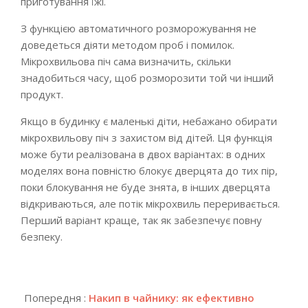
приготування їжі.
З функцією автоматичного розморожування не
доведеться діяти методом проб і помилок.
Мікрохвильова піч сама визначить, скільки
знадобиться часу, щоб розморозити той чи інший
продукт.
Якщо в будинку є маленькі діти, небажано обирати
мікрохвильову піч з захистом від дітей. Ця функція
може бути реалізована в двох варіантах: в одних
моделях вона повністю блокує дверцята до тих пір,
поки блокування не буде знята, в інших дверцята
відкриваються, але потік мікрохвиль переривається.
Перший варіант краще, так як забезпечує повну
безпеку.
2019-
12-
Попередня :
Накип в чайнику: як ефективно