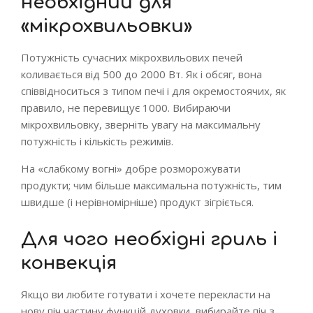
необхідний для
«мікрохвильовки»
Потужність сучасних мікрохвильових печей
коливається від 500 до 2000 Вт. Як і обсяг, вона
співвідноситься з типом печі і для окремостоячих, як
правило, не перевищує 1000. Вибираючи
мікрохвильовку, зверніть увагу на максимальну
потужність і кількість режимів.
На «слабкому вогні» добре розморожувати
продукти; чим більше максимальна потужність, тим
швидше (і нерівномірніше) продукт зігріється.
Для чого необхідні гриль і
конвекція
Якщо ви любите готувати і хочете перекласти на
нову піч частину функцій духовки, вибирайте піч з