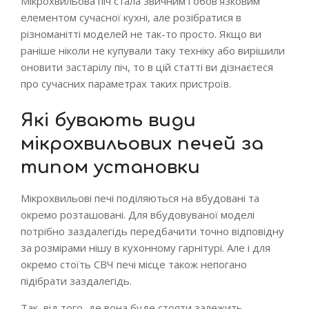
Мікрохвильова піч стала звичним і обов’язковим
елементом сучасної кухні, але розібратися в
різноманітті моделей не так-то просто. Якщо ви
раніше ніколи не купували таку техніку або вирішили
оновити застарілу піч, то в цій статті ви дізнаєтеся
про сучасних параметрах таких пристроїв.
Які бувають види
мікрохвильових печей за
типом установки
Мікрохвильові печі поділяються на вбудовані та
окремо розташовані. Для вбудовуваної моделі
потрібно заздалегідь передбачити точно відповідну
за розмірами нішу в кухонному гарнітурі. Але і для
окремо стоїть СВЧ печі місце також непогано
підібрати заздалегідь.
Так, від того, де вона буде стояти залежить,