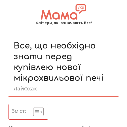
MAMA
4 літери, які означають Все!
Primary
Navigation
Все, що необхідно
Menu
знати перед
купівлею нової
мікрохвильової печі
Лайфхак
Зміст: