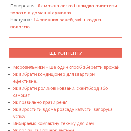
04-
Попередня :
Як можна легко і швидко очистити
05
золото в домашніх умовах
Наступна :
14 звичних речей, які шкодять
волоссю
ЩЕ КОНТЕНТУ
Морозильники – ще один спосіб зберегти врожай
Як вибрати кондиціонер для квартири:
ефективне…
Як вибрати роликові ковзани, скейтборд або
самокат
Як правильно прати речі?
Як виростити вдома розсаду капусти: запорука
успіху
Вибираємо компактну техніку для дачі
Як поліпшити почерк дитини