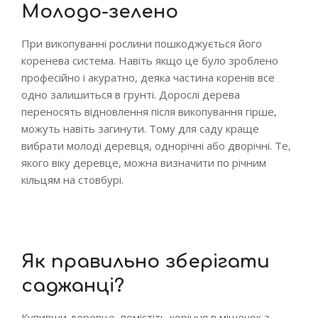
Молодо-зелено
При викопуванні рослини пошкоджується його
коренева система. Навіть якщо це було зроблено
професійно і акуратно, деяка частина коренів все
одно залишиться в грунті. Дорослі дерева
переносять відновлення після викопування гірше,
можуть навіть загинути. Тому для саду краще
вибрати молоді деревця, однорічні або дворічні. Те,
якого віку деревце, можна визначити по річним
кільцям на стовбурі.
Як правильно зберігати
саджанці?
Купивши деревце, помістіть коріння в мішечок з