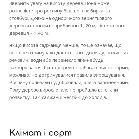
Зверніть увагу на висоту дерева. Вона може
розповісти про рослину більше, ніж бирка на
стовбурі. Довжина однорічного зерняткового
деревця становить приблизно 1, 20 м, кісточкового
деревця – 1,40 м.
Якщо висота саджанця менше, то це означає, що
воно не отримувало достатнього догляду, поживних
речовин, води або перенесло яке-небудь
захворювання. Якщо деревце набагато вище норми,
можливо, не дотримувалися правила вирощування.
Рослину поливали і удобрювали, але із запізненнями.
Тому дерево виросло, але не пройшло всі етапи
розвитку. Такі саджанці нестійкі до холодів.
Клімат і сорт