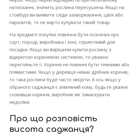
натисканні, значить рослина пересушена. Якщо на
стовбурі ви виявите сліди захворювання, цвілі або
паразитів, то не варто купувати такий товар.
На предметі покупки повинна бути позначка про
сорт, породі, виробника і зоні, сприятливій для
посадки. Якщо ви вирішили купити рослину з
відкритою кореневою системою, то уважно
перегляньте її. Коріння не повинні бути темними або
плямистими. Якщо у деревця немає дрібних коренів,
то така рослина буде часто хворіти. А ось якщо у
обраного саджанця є земляний кому, будьте уважні:
сховавши коріння, виробник міг замаскувати
недоліки.
Про що розповість
висота саджанця?