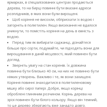
ярмарках, в спеціалізованих центрах продаються
дерева, то на бирці повинні бути вказані адреси
розплідників, в яких вони були вирощені.
Щоб коріння не висохли, обприскати їх водою і
загорніть в поліетилен. Якщо висихання не вдалося
уникнути, то помістіть коріння на день в ємність з
водою.
Перед тим як вибирати саджанці, дізнайтеся
більше про сорти, подумайте, чи підходять вони для
вирощування в даній місцевості, який повинен бути
догляд.
Зверніть увагу на стан коренів. Їх довжина
повинна бути близько 40 см, на них не повинно бути
ніяких утворень. Важливо і те, як вони захищені.
Коріння повинні знаходитися в поліетиленовому
мішку або сирої папері. Добре, якщо корінці
оброблені глиняним розчином. Корінь дерева на
зрізі повинен бути білого кольору. Якщо він темний,
то це дерево зберігають вже занадто довго.