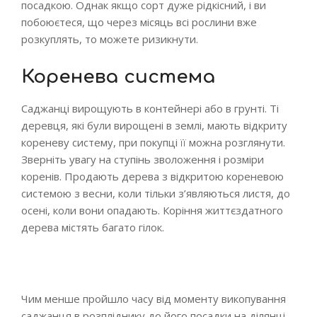
посадкою. Однак якщо сорт дуже рідкісний, і ви
побоюєтеся, що через місяць всі рослини вже
розкуплять, то можете ризикнути.
Коренева система
Саджанці вирощують в контейнері або в грунті. Ті
деревця, які були вирощені в землі, мають відкриту
кореневу систему, при покупці її можна розглянути.
Зверніть увагу на ступінь зволоження і розміри
коренів. Продають дерева з відкритою кореневою
системою з весни, коли тільки з’являються листя, до
осені, коли вони опадають. Коріння життєздатного
дерева містять багато гілок.
Чим менше пройшло часу від моменту викопування
саджанця в розпліднику до його посадки на ділянці