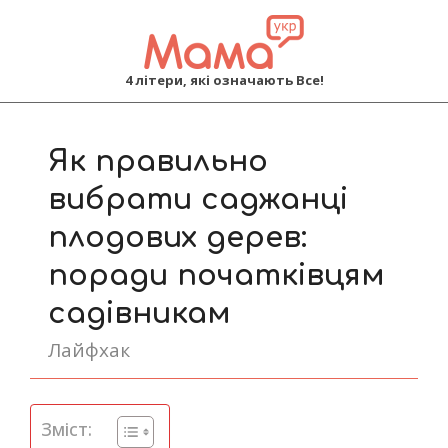
MAMA
4 літери, які означають Все!
Primary
Navigation
Як правильно
Menu
вибрати саджанці
плодових дерев:
поради початківцям
садівникам
Лайфхак
Зміст: