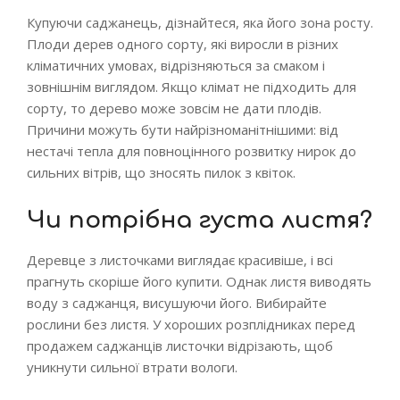
Купуючи саджанець, дізнайтеся, яка його зона росту.
Плоди дерев одного сорту, які виросли в різних
кліматичних умовах, відрізняються за смаком і
зовнішнім виглядом. Якщо клімат не підходить для
сорту, то дерево може зовсім не дати плодів.
Причини можуть бути найрізноманітнішими: від
нестачі тепла для повноцінного розвитку нирок до
сильних вітрів, що зносять пилок з квіток.
Чи потрібна густа листя?
Деревце з листочками виглядає красивіше, і всі
прагнуть скоріше його купити. Однак листя виводять
воду з саджанця, висушуючи його. Вибирайте
рослини без листя. У хороших розплідниках перед
продажем саджанців листочки відрізають, щоб
уникнути сильної втрати вологи.