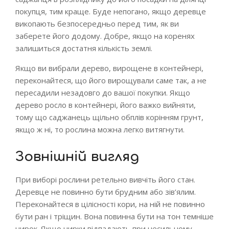
покупця, тим краще. Буде непогано, якщо деревце
викопають безпосередньо перед тим, як ви
заберете його додому. Добре, якщо на коренях
залишиться достатня кількість землі.
Якщо ви вибрали дерево, вирощене в контейнері,
переконайтеся, що його вирощували саме так, а не
пересадили незадовго до вашої покупки. Якщо
дерево росло в контейнері, його важко вийняти,
тому що саджанець щільно обплів корінням грунт,
якщо ж ні, то рослина можна легко витягнути.
Зовнішній вигляд
При виборі рослини ретельно вивчіть його стан.
Деревце не повинно бути брудним або зів’ялим.
Переконайтеся в цілісності кори, на ній не повинно
бути ран і тріщин. Вона повинна бути на тон темніше
нирок. Якщо нирки відпадають при несильному