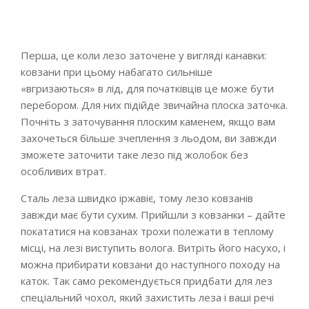
Перша, це коли лезо заточене у вигляді канавки:
ковзани при цьому набагато сильніше
«вгризаються» в лід, для початківців це може бути
перебором. Для них підійде звичайна плоска заточка.
Почніть з заточування плоским каменем, якщо вам
захочеться більше зчеплення з льодом, ви завжди
зможете заточити таке лезо під жолобок без
особливих втрат.
Сталь леза швидко іржавіє, тому лезо ковзанів
завжди має бути сухим. Прийшли з ковзанки – дайте
покататися на ковзанах трохи полежати в теплому
місці, на лезі виступить волога. Витріть його насухо, і
можна прибирати ковзани до наступного походу на
каток. Так само рекомендується придбати для лез
спеціальний чохол, який захистить леза і ваші речі