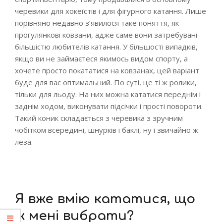
черевики для хокеїстів і для фігурного катання. Лише
порівняно недавно з’явилося таке поняття, як
прогулянкові ковзани, адже саме вони затребувані
більшістю любителів катання. У більшості випадків,
якщо ви не займаєтеся якимось видом спорту, а
хочете просто покататися на ковзанах, цей варіант
буде для вас оптимальний. По суті, це ті ж ролики,
тільки для льоду. На них можна кататися переднім і
заднім ходом, виконувати підсічки і прості повороти.
Такий коник складається з черевика з зручним
чобітком всередині, шнурків і баклі, ну і звичайно ж
леза.
Я вже вмію кататися, що
ж мені вибрати?