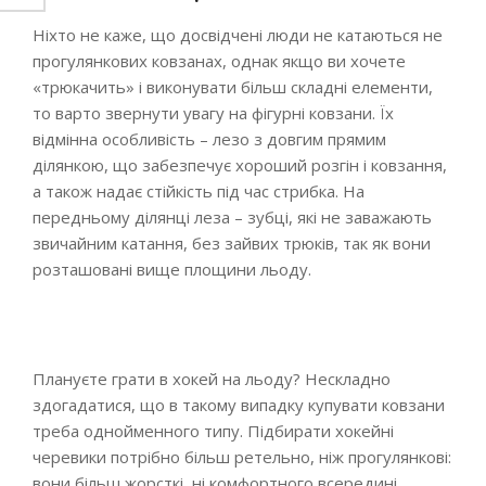
Ніхто не каже, що досвідчені люди не катаються не
прогулянкових ковзанах, однак якщо ви хочете
«трюкачить» і виконувати більш складні елементи,
то варто звернути увагу на фігурні ковзани. Їх
відмінна особливість – лезо з довгим прямим
ділянкою, що забезпечує хороший розгін і ковзання,
а також надає стійкість під час стрибка. На
передньому ділянці леза – зубці, які не заважають
звичайним катання, без зайвих трюків, так як вони
розташовані вище площини льоду.
Плануєте грати в хокей на льоду? Нескладно
здогадатися, що в такому випадку купувати ковзани
треба однойменного типу. Підбирати хокейні
черевики потрібно більш ретельно, ніж прогулянкові:
вони більш жорсткі, ні комфортного всередині