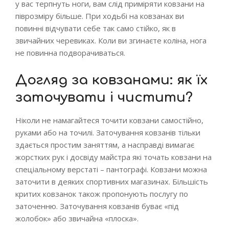
у вас терпнуть ноги, вам слід приміряти ковзани на
піврозміру більше. При ходьбі на ковзанах ви
повинні відчувати себе так само стійко, як в
звичайних черевиках. Коли ви згинаєте коліна, нога
не повинна подворачиваться.
Догляд за ковзанами: як їх
заточувати і чистити?
Ніколи не намагайтеся точити ковзани самостійно,
руками або на точилі. Заточування ковзанів тільки
здається простим заняттям, а насправді вимагає
жорстких рук і досвіду майстра які точать ковзани на
спеціальному верстаті – пантографі. Ковзани можна
заточити в деяких спортивних магазинах. Більшість
критих ковзанок також пропонують послугу по
заточенню. Заточування ковзанів буває «під
жолобок» або звичайна «плоска».