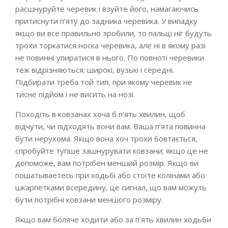
расшнуруйте черевик і взуйте його, намагаючись
притиснути п’яту до задника черевика. У випадку
якщо ви все правильно зробили, то пальці ніг будуть
трохи торкатися носка черевика, але ні в якому разі
не повинні упиратися в нього. По повноті черевики
теж відрізняються: широкі, вузькі і середні.
Підбирати треба той тип, при якому черевик не
тисне підйом і не висить на нозі.
Походіть в ковзанах хоча б п’ять хвилин, щоб
відчути, чи підходять вони вам. Ваша п’ята повинна
бути нерухома. Якщо вона хоч трохи бовтається,
спробуйте тугіше зашнурувати ковзани; якщо це не
допоможе, вам потрібен менший розмір. Якщо ви
пошатываетесь при ходьбі або стоїте колінами або
шкарпетками всередину, це сигнал, що вам можуть
бути потрібні ковзани меншого розміру.
Якщо вам боляче ходити або за п’ять хвилин ходьби