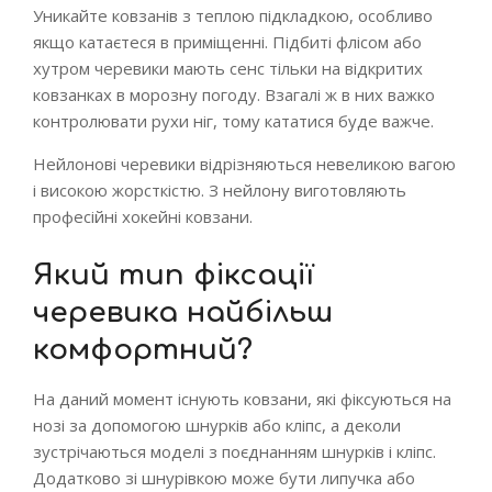
Уникайте ковзанів з теплою підкладкою, особливо
якщо катаєтеся в приміщенні. Підбиті флісом або
хутром черевики мають сенс тільки на відкритих
ковзанках в морозну погоду. Взагалі ж в них важко
контролювати рухи ніг, тому кататися буде важче.
Нейлонові черевики відрізняються невеликою вагою
і високою жорсткістю. З нейлону виготовляють
професійні хокейні ковзани.
Який тип фіксації
черевика найбільш
комфортний?
На даний момент існують ковзани, які фіксуються на
нозі за допомогою шнурків або кліпс, а деколи
зустрічаються моделі з поєднанням шнурків і кліпс.
Додатково зі шнурівкою може бути липучка або