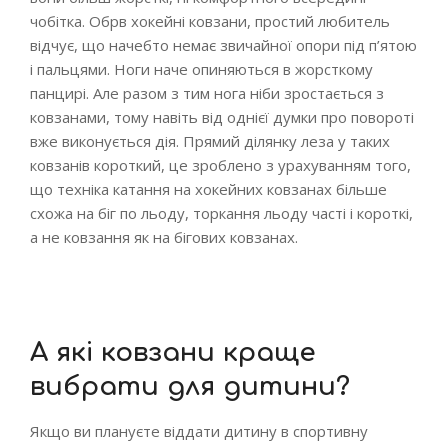
чобітка. Обрв хокейні ковзани, простий любитель
відчує, що начебто немає звичайної опори під п’ятою
і пальцями. Ноги наче опиняються в жорсткому
панцирі. Але разом з тим нога ніби зростається з
ковзанами, тому навіть від однієї думки про повороті
вже виконується дія. Прямий ділянку леза у таких
ковзанів короткий, це зроблено з урахуванням того,
що техніка катання на хокейних ковзанах більше
схожа на біг по льоду, торкання льоду часті і короткі,
а не ковзання як на бігових ковзанах.
А які ковзани краще
вибрати для дитини?
Якщо ви плануєте віддати дитину в спортивну