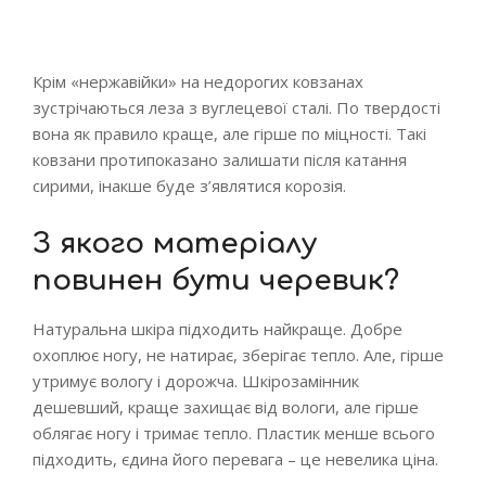
Крім «нержавійки» на недорогих ковзанах
зустрічаються леза з вуглецевої сталі. По твердості
вона як правило краще, але гірше по міцності. Такі
ковзани протипоказано залишати після катання
сирими, інакше буде з’являтися корозія.
З якого матеріалу
повинен бути черевик?
Натуральна шкіра підходить найкраще. Добре
охоплює ногу, не натирає, зберігає тепло. Але, гірше
утримує вологу і дорожча. Шкірозамінник
дешевший, краще захищає від вологи, але гірше
облягає ногу і тримає тепло. Пластик менше всього
підходить, єдина його перевага – це невелика ціна.