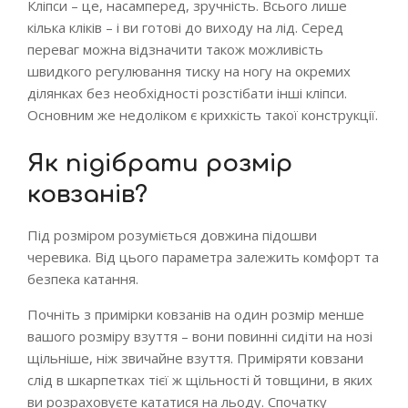
Кліпси – це, насамперед, зручність. Всього лише
кілька кліків – і ви готові до виходу на лід. Серед
переваг можна відзначити також можливість
швидкого регулювання тиску на ногу на окремих
ділянках без необхідності розстібати інші кліпси.
Основним же недоліком є крихкість такої конструкції.
Як підібрати розмір
ковзанів?
Під розміром розуміється довжина підошви
черевика. Від цього параметра залежить комфорт та
безпека катання.
Почніть з примірки ковзанів на один розмір менше
вашого розміру взуття – вони повинні сидіти на нозі
щільніше, ніж звичайне взуття. Приміряти ковзани
слід в шкарпетках тієї ж щільності й товщини, в яких
ви розраховуєте кататися на льоду. Спочатку