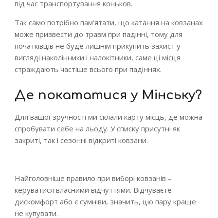
під час транспортування коньков.
Так само потрібно пам’ятати, що катання на ковзанах
може призвести до травм при падінні, тому для
початківців не буде лишнім прикупить захист у
вигляді наколінники і налокітники, саме ці місця
страждають частіше всього при падіннях.
Де покататися у Мінську?
Для вашої зручності ми склали карту місць, де можна
спробувати себе на льоду. У списку присутні як
закриті, так і сезонні відкриті ковзани.
Найголовніше правило при виборі ковзанів –
керуватися власними відчуттями. Відчуваєте
дискомфорт або є сумніви, значить, цю пару краще
не купувати.