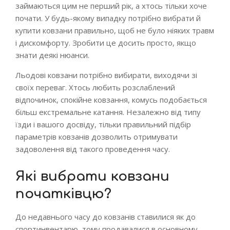
займаються цим не перший рік, а хтось тільки хоче
почати. У будь-якому випадку потрібно вибрати й
купити ковзани правильно, щоб не було ніяких травм
і дискомфорту. Зробити це досить просто, якщо
знати деякі нюанси.
Льодові ковзани потрібно вибирати, виходячи зі
своїх переваг. Хтось любить розслаблений
відпочинок, спокійне ковзання, комусь подобається
більш екстремальне катання. Незалежно від типу
їзди і вашого досвіду, тільки правильний підбір
параметрів ковзанів дозволить отримувати
задоволення від такого проведення часу.
Які вибрати ковзани
початківцю?
До недавнього часу до ковзанів ставилися як до
спортинвентарю, тому продавалися в основному