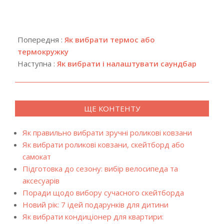
2019-
12-
Попередня :
Як вибрати термос або
13
термокружку
Наступна :
Як вибрати і налаштувати саундбар
ЩЕ КОНТЕНТУ
Як правильно вибрати зручні роликові ковзани
Як вибрати роликові ковзани, скейтборд або
самокат
Підготовка до сезону: вибір велосипеда та
аксесуарів
Поради щодо вибору сучасного скейтборда
Новий рік: 7 ідей подарунків для дитини
Як вибрати кондиціонер для квартири: