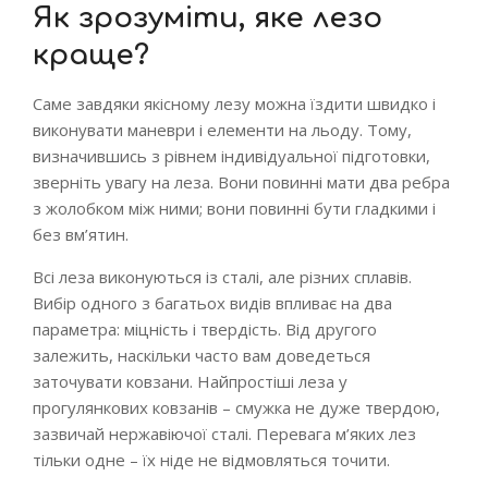
Як зрозуміти, яке лезо
краще?
Саме завдяки якісному лезу можна їздити швидко і
виконувати маневри і елементи на льоду. Тому,
визначившись з рівнем індивідуальної підготовки,
зверніть увагу на леза. Вони повинні мати два ребра
з жолобком між ними; вони повинні бути гладкими і
без вм’ятин.
Всі леза виконуються із сталі, але різних сплавів.
Вибір одного з багатьох видів впливає на два
параметра: міцність і твердість. Від другого
залежить, наскільки часто вам доведеться
заточувати ковзани. Найпростіші леза у
прогулянкових ковзанів – смужка не дуже твердою,
зазвичай нержавіючої сталі. Перевага м’яких лез
тільки одне – їх ніде не відмовляться точити.