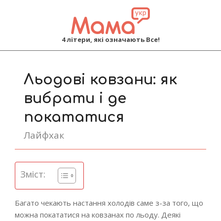
MAMA
4 літери, які означають Все!
Primary
Navigation
Льодові ковзани: як
Menu
вибрати і де
покататися
Лайфхак
Зміст:
Багато чекають настання холодів саме з-за того, що
можна покататися на ковзанах по льоду. Деякі