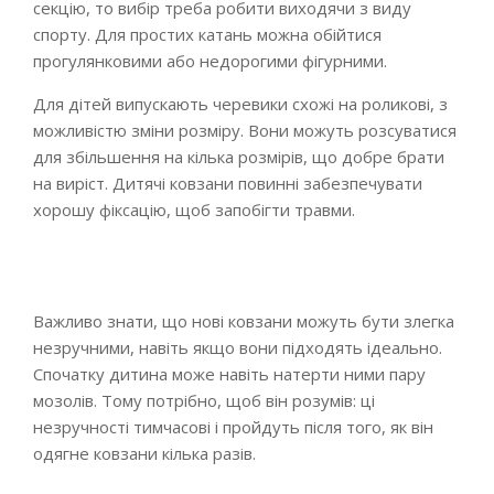
секцію, то вибір треба робити виходячи з виду
спорту. Для простих катань можна обійтися
прогулянковими або недорогими фігурними.
Для дітей випускають черевики схожі на роликові, з
можливістю зміни розміру. Вони можуть розсуватися
для збільшення на кілька розмірів, що добре брати
на виріст. Дитячі ковзани повинні забезпечувати
хорошу фіксацію, щоб запобігти травми.
Важливо знати, що нові ковзани можуть бути злегка
незручними, навіть якщо вони підходять ідеально.
Спочатку дитина може навіть натерти ними пару
мозолів. Тому потрібно, щоб він розумів: ці
незручності тимчасові і пройдуть після того, як він
одягне ковзани кілька разів.