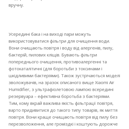
вручну.
Усередині бака і на виході пари можуть
використовуватися фільтри для очищення води.
Вони очищають повітря і воду від алергенів, пилу,
бактерій, пилових кліщів. Бувають фільтри
попереднього очищення, противоалергенні та
фотокаталітичні (для боротьби з токсинами і
шкідливими бактеріями). Також зустрічаються моделі
зволожувачів, на зразок описаного вище Xiaomi Air
Humidifier, з ультрафіолетовою лампою всередині
резервуара – ефективна боротьба з бактеріями.
Тим, кому вкрай важлива якість фільтрації повітря,
варто придивитися до такого типу товарів, як миття
повітря. Вони краще очищають повітря від пилу без
перезволоження, але громіздкі і коштують дорожче