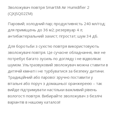
Зволожувач повітря SmartMi Air Humidifier 2
(CJXJSQ02ZM)
Паровий; холодний пар; продуктивність 240 мл/год;
для приміщень до 36 м2; резервуар 4 л;
антибактеріальний захист; гігростат; шум 34 дБ.
Для боротьби з сухістю повітря використовують
зволожувачі повітря. Це сучасне обладнання, яке не
потребує багато зусиль по догляду і не відволікає
шумом. Ультразвуковий зволожувач можна ставити в
дитячій кімнаті і не турбуватися за безпеку дитини.
Традиційний або парової зручно поставити у
вітальні або поруч з домашньої оранжереєю – так
вийде підтримувати настільки важливий рівень
вологості повітря. Вибирайте зволожувач з безлічі
варіантів в нашому каталозі!