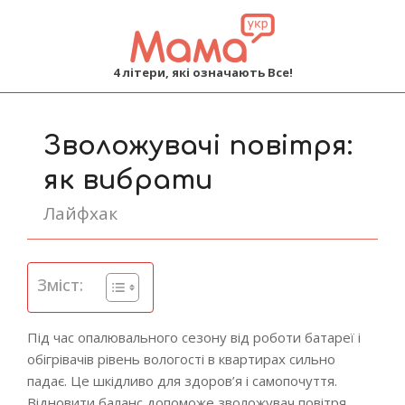
MAMA
4 літери, які означають Все!
Primary
Navigation
Зволожувачі повітря:
Menu
як вибрати
Лайфхак
Зміст:
Під час опалювального сезону від роботи батареї і
обігрівачів рівень вологості в квартирах сильно
падає. Це шкідливо для здоров’я і самопочуття.
Відновити баланс допоможе зволожувач повітря.