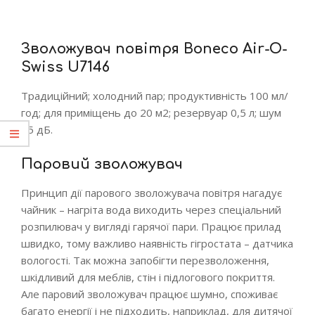
Зволожувач повітря Boneco Air-O-
Swiss U7146
Традиційний; холодний пар; продуктивність 100 мл/
год; для приміщень до 20 м2; резервуар 0,5 л; шум
25 дБ.
Паровий зволожувач
Принцип дії парового зволожувача повітря нагадує
чайник – нагріта вода виходить через спеціальний
розпилювач у вигляді гарячої пари. Працює прилад
швидко, тому важливо наявність гігростата – датчика
вологості. Так можна запобігти перезволоження,
шкідливий для меблів, стін і підлогового покриття.
Але паровий зволожувач працює шумно, споживає
багато енергії і не підходить, наприклад, для дитячої