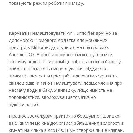
показують режим роботи приладу.
Керувати і налаштовувати Air Humidifier зручно за
допомогою фірмового додатка для мобільних
пристроїв MiHome, доступного на платформах
Android і iOS. З його допомогою можна уточнити
поточну вологість у приміщенні, встановити бажану,
вибрати швидкість випаровування, віддалено
вмикати і вимикати пристрій, змінювати яскравість
світлодіодів, а також налаштувати повідомлення про
нестачу води в баку. У випадку, якщо ємність не
поповнюється, зволожувач автоматично
відключається.
Працює зволожувач практично безшумно і швидко:
за 5 хвилин можна домогтися збільшення вологості в
кімнаті на кілька відсотків. Шум створює лише клапан,