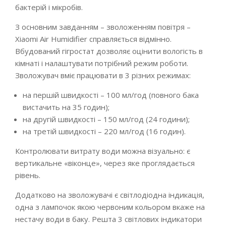
бактерій і мікробів.
З основним завданням – зволоженням повітря –
Xiaomi Air Humidifier справляється відмінно.
Вбудований гігростат дозволяє оцінити вологість в
кімнаті і налаштувати потрібний режим роботи.
Зволожувач вміє працювати в 3 різних режимах:
на першій швидкості – 100 мл/год (повного бака
вистачить на 35 годин);
на другій швидкості – 150 мл/год (24 години);
на третій швидкості – 220 мл/год (16 годин).
Контролювати витрату води можна візуально: є
вертикальне «віконце», через яке проглядається
рівень.
Додатково на зволожувачі є світлодіодна індикація,
одна з лампочок якою червоним кольором вкаже на
нестачу води в баку. Решта 3 світлових індикатори