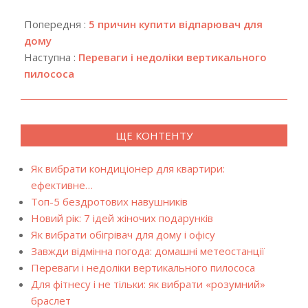
2019-
12-
Попередня :
5 причин купити відпарювач для
13
дому
Наступна :
Переваги і недоліки вертикального
пилососа
ЩЕ КОНТЕНТУ
Як вибрати кондиціонер для квартири:
ефективне…
Топ-5 бездротових навушників
Новий рік: 7 ідей жіночих подарунків
Як вибрати обігрівач для дому і офісу
Завжди відмінна погода: домашні метеостанції
Переваги і недоліки вертикального пилососа
Для фітнесу і не тільки: як вибрати «розумний»
браслет