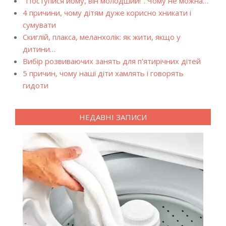
"Поступися йому, він молодший!". Чому не можна…
4 причини, чому дітям дуже корисно хникати і
сумувати
Скиглій, плакса, меланхолік: як жити, якщо у
дитини…
Вибір розвиваючих занять для п'ятирічних дітей
5 причин, чому наші діти хамлять і говорять
гидоти
НЕДАВНІ ЗАПИСИ