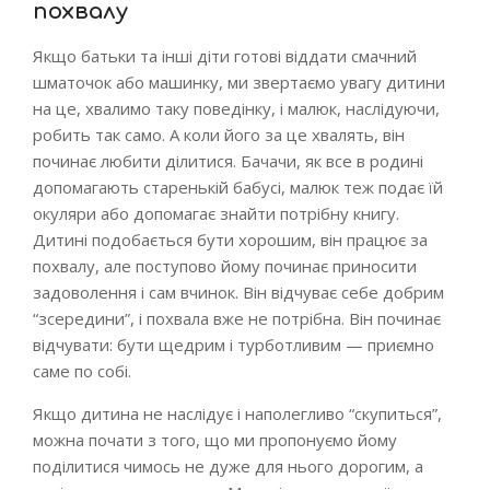
похвалу
Якщо батьки та інші діти готові віддати смачний
шматочок або машинку, ми звертаємо увагу дитини
на це, хвалимо таку поведінку, і малюк, наслідуючи,
робить так само. А коли його за це хвалять, він
починає любити ділитися. Бачачи, як все в родині
допомагають старенькій бабусі, малюк теж подає їй
окуляри або допомагає знайти потрібну книгу.
Дитині подобається бути хорошим, він працює за
похвалу, але поступово йому починає приносити
задоволення і сам вчинок. Він відчуває себе добрим
“зсередини”, і похвала вже не потрібна. Він починає
відчувати: бути щедрим і турботливим — приємно
саме по собі.
Якщо дитина не наслідує і наполегливо “скупиться”,
можна почати з того, що ми пропонуємо йому
поділитися чимось не дуже для нього дорогим, а