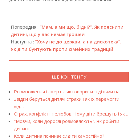
2021-
07-
Попередня :
“Мам, а ми що, бідні?”. Як пояснити
14
дитині, що у вас немає грошей
Наступна :
“Хочу не до церкви, а на дискотеку”.
Як діти бунтують проти сімейних традицій
ЩЕ КОНТЕНТУ
Розмноження і смерть: як говорити з дітьми на…
Звідки беруться дитячі страхи і як їх перемогти:
від…
Страх, конфлікт і нелюбов. Чому діти брешуть і як…
"Мовчи, коли дорослі розмовляють". Як робити
дитині…
Коли дитина починає сидіти самостійно?