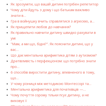
Як зрозуміти, що вашій дитині потрібен репетитор
Чому діти йдуть з дому і що батькам важливо
знати в…
Гра в войнушку вчить справлятися з агресією, а…
Як прищепити любов до навчання?
Як правильно навчити дитину швидко рахувати в
умі
"Мам, а ми що, бідні?". Як пояснити дитині, що у
вас…
Що дає ментальна арифметика дітям з аутизмом?
Дратівливість і перфекціонізм: що потрібно знати
про…
6 способів виростити дитину, впевненого в тому,
що…
У чому різниця між методикою Монтессорі та…
Ментальна арифметика для початківців —…
Чому почуття сорому тільки псує дитину, а не
виховує її