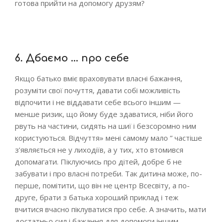
готова прийти на допомогу друзям?
6. Дбаємо … про себе
Якщо батько вміє враховувати власні бажання,
розуміти свої почуття, давати собі можливість
відпочити і не віддавати себе всього іншим —
менше ризик, що йому буде здаватися, ніби його
рвуть на частини, сидять на шиї і безсоромно ним
користуються. Відчуття» мені самому мало ” частіше
з’являється не у лиходіїв, а у тих, хто втомився
допомагати. Піклуючись про дітей, добре б не
забувати і про власні потреби. Так дитина може, по-
перше, помітити, що він не центр Всесвіту, а по-
друге, брати з батька хороший приклад і теж
вчитися вчасно піклуватися про себе. А значить, мати
достатньо сил і бажання для допомоги іншим.