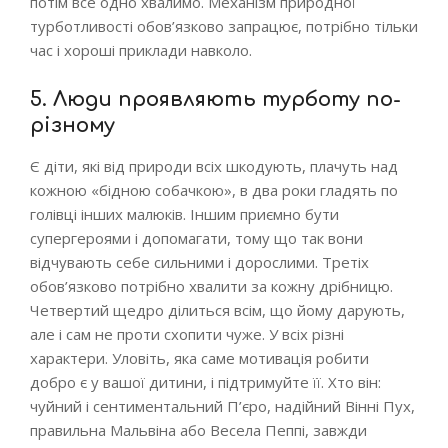
потім все одно хвалимо. Механізм природної
турботливості обов’язково запрацює, потрібно тільки
час і хороші приклади навколо.
5. Люди проявляють турботу по-
різному
Є діти, які від природи всіх шкодують, плачуть над
кожною «бідною собачкою», в два роки гладять по
голівці інших малюків. Іншим приємно бути
супергероями і допомагати, тому що так вони
відчувають себе сильними і дорослими. Третіх
обов’язково потрібно хвалити за кожну дрібницю.
Четвертий щедро ділиться всім, що йому дарують,
але і сам не проти схопити чуже. У всіх різні
характери. Уловіть, яка саме мотивація робити
добро є у вашої дитини, і підтримуйте її. Хто він:
чуйний і сентиментальний П’єро, надійний Вінні Пух,
правильна Мальвіна або Весела Пеппі, завжди