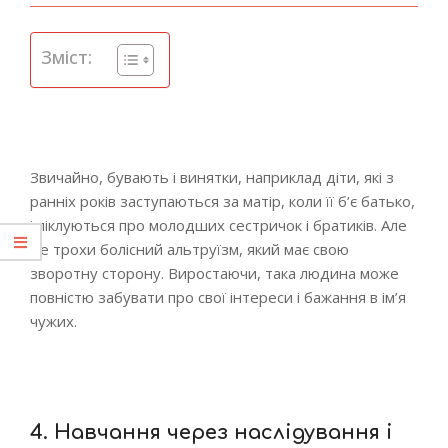
Зміст:
Звичайно, бувають і винятки, наприклад діти, які з
ранніх років заступаються за матір, коли її б’є батько,
і піклуються про молодших сестричок і братиків. Але
це трохи болісний альтруїзм, який має свою
зворотну сторону. Виростаючи, така людина може
повністю забувати про свої інтереси і бажання в ім’я
чужих.
4. Навчання через наслідування і