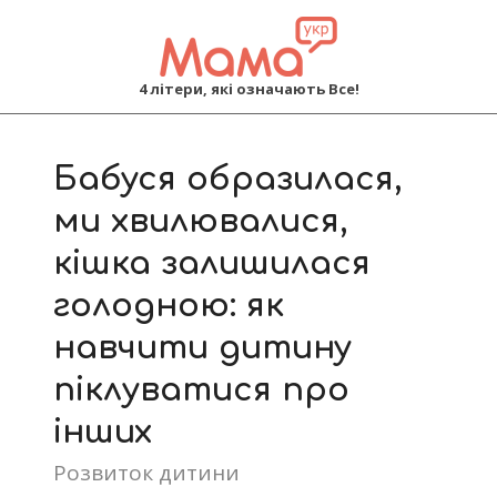
MAMA
4 літери, які означають Все!
Primary
Navigation
Бабуся образилася,
Menu
ми хвилювалися,
кішка залишилася
голодною: як
навчити дитину
піклуватися про
інших
Розвиток дитини