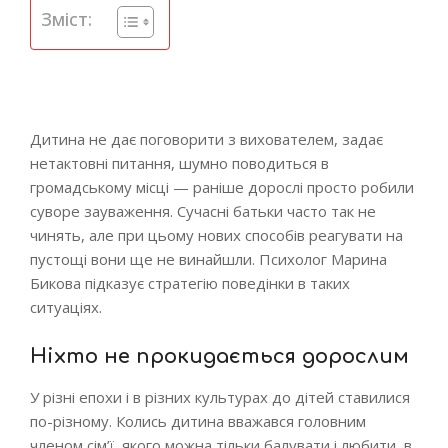
Зміст:
Дитина не дає поговорити з вихователем, задає
нетактовні питання, шумно поводиться в
громадському місці — раніше дорослі просто робили
суворе зауваження. Сучасні батьки часто так не
чинять, але при цьому нових способів реагувати на
пустощі вони ще не винайшли. Психолог Марина
Бикова підказує стратегію поведінки в таких
ситуаціях.
Ніхто не прокидається дорослим
У різні епохи і в різних культурах до дітей ставилися
по-різному. Колись дитина вважався головним
членом сім’ї, якого можна тільки балувати і любити, в