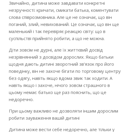
Звичайно, дитина може завдавати конкретні
незручності: кричати, смикати батька, коментувати
слова співрозмовника. Але це не означає, що він
поганий, злий, невихований. Це означає, що він ще
маленький і так перевіряє реакцію світу: що в
суспільстві прийнято робити, а що не можна.
Діти зовсім не дурні, але їх життєвий досвід
незрівнянний з досвідом дорослих. Якщо батьки
щодня дають дитині зворотний зв’язок про його
поведінку, він не захоче бігати по торговому центру
без одягу, навіть якщо вдома звик так ходити. А
навіть якщо і захоче, нічого зовсім страшного в
цьому немає: батько ще раз пояснить, що це
недоречно.
При цьому важливо не дозволяти іншим дорослим
робити зауваження вашій дитині
Дитина може вести себе недоречно, але тільки у