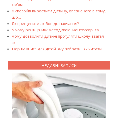
сім'ям
6 способів виростити дитину, впевненого в тому,
що…
Як прищепити любов до навчання?
У чому різниця між методикою Монтессорі та…
Чому дозволити дитині прогуляти школу-взагалі
не…
Перша книга для дітей: яку вибрати і як читати
НЕДАВНІ ЗАПИСИ