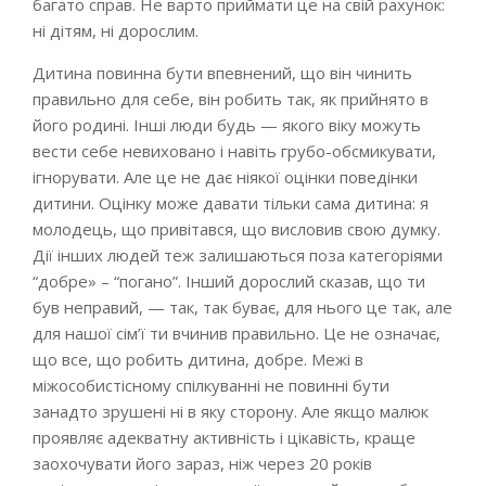
багато справ. Не варто приймати це на свій рахунок:
ні дітям, ні дорослим.
Дитина повинна бути впевнений, що він чинить
правильно для себе, він робить так, як прийнято в
його родині. Інші люди будь — якого віку можуть
вести себе невиховано і навіть грубо-обсмикувати,
ігнорувати. Але це не дає ніякої оцінки поведінки
дитини. Оцінку може давати тільки сама дитина: я
молодець, що привітався, що висловив свою думку.
Дії інших людей теж залишаються поза категоріями
“добре» – “погано”. Інший дорослий сказав, що ти
був неправий, — так, так буває, для нього це так, але
для нашої сім’ї ти вчинив правильно. Це не означає,
що все, що робить дитина, добре. Межі в
міжособистісному спілкуванні не повинні бути
занадто зрушені ні в яку сторону. Але якщо малюк
проявляє адекватну активність і цікавість, краще
заохочувати його зараз, ніж через 20 років