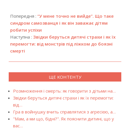
2021-
07-
Попередня :
“У мене точно не вийде”. Що таке
14
синдром самозванця і як він заважає дітям
робити успіхи
Наступна :
Звідки беруться дитячі страхи і як їх
перемогти: від монстрів під ліжком до боязні
смерті
ЩЕ КОНТЕНТУ
Розмноження і смерть: як говорити з дітьми на…
Звідки беруться дитячі страхи і як їх перемогти:
від…
Гра в войнушку вчить справлятися з агресією, а…
"Мам, а ми що, бідні?". Як пояснити дитині, що у
вас…