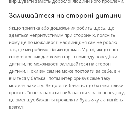
вирішувати замість дорослої людини його проблеми.
Залишайтеся на стороні дитини
Якщо трилітка або дошкільник робить щось, що
здається неприпустимим при сторонніх, поясніть
йому це по можливості наодинці: «я сам не роблю
так, це ми робимо тільки вдома». У разі, якщо ваш
співрозмовник дає коментарі з приводу поведінки
дитини, по можливості залишайтеся на стороні
дитини. Поки він сам не може постояти за себе, він
вчиться у батька і потім інтеріоризує саме таку
модель захисту. Якщо діти бачать, що батьки тільки
просять їх не заважати і вибачаються за їх поведінку,
це зменшує бажання проявляти будь-яку активність
взагалі.