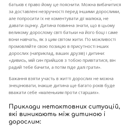
батьків є право йому це пояснити. Можна вибачитися
за доставлені незручності перед іншими дорослими,
але попросити їх не коментувати дії малюка, не
давати оцінку. Дитина повинна знати, що в цьому
великому дорослому світі батьки на його боці і саме
вони навчать, як з цим світом жити. По можливості
промовляйте свою позицію в присутності інших
дорослих (наприклад, ваших друзів) і дитини:
«дивись, мій син прийшов з тобою привітатися, він
радий тебе бачити, а потім піде далі грати».
Бажання взяти участь в житті дорослих не можна
знецінювати, інакше дитина ще багато років буде
вважати себе «маленьким проти старших».
Приклади нетактовних ситуацій,
які виникають між дитиною і
дорослим: