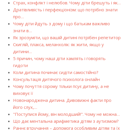
Страх, конфлікт і нелюбов. Чому діти брешуть і як…
Дратівливість і перфекціонізм: що потрібно знати
про…
Чому діти йдуть з дому і що батькам важливо
знати в…
Як зрозуміти, що вашій дитині потрібен репетитор
Скиглій, плакса, меланхолік: як жити, якщо у
дитини…
5 причин, чому наші діти хамлять і говорять
гидоти
Коли дитина починає сидіти самостійно?
Консультація дитячого психолога онлайн
Чому почуття сорому тільки псує дитину, а не
виховує її
Новонароджена дитина. Дивовижні факти про
його слух,…
"Поступися йому, він молодший!". Чому не можна…
Що дає ментальна арифметика дітям з аутизмом?
Раннє втручання – допомога особливим дітям та їх