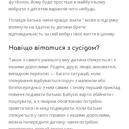
футболок, йому буде простіше в майбутньому
вибрати з десятків варіантів чого-небудь.
Позиція батька «мені краще знати ” може в підсумку
вплинути на здатність дитини брати
відповідальність за свій вибір і своє життя в цілому.
Навіщо вітатися з сусідом?
Також з самого раннього віку дитина спілкується і з
іншими дорослими. Родичі, друзі, лікарі, вихователі,
випадкові перехожі — багато ситуацій, коли
спілкування відбувається поруч з малюком або
безпосередньо з ним самим. І знову перший приклад
повинні подавати батьки. Бабусю варто обійняти і
поцілувати, а з лікарем обов’язково потрібно
привітатися і в кінці подякувати. Коли батьки
спілкуються у своїх справах з іншими дорослими,
можна попередити дитину: «мені потрібно
поговорити, пограй трохи сам».