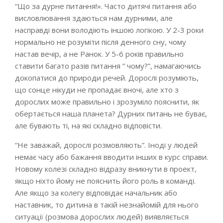
“Що за дурне питання!». Часто дитячі питання або
висловлювання здаються нам дурними, але
насправді вони володіють іншою логікою. У 2-3 роки
нормально не розуміти після денного сну, чому
настав вечір, а не Ранок. У 5-6 років правильно
ставити багато разів питання ” чому?”, намагаючись
докопатися до природи речей. Дорослі розуміють,
що сонце нікуди не пропадає вночі, але хто з
дорослих може правильно і зрозуміло пояснити, як
обертається наша планета? Дурних питань не буває,
але бувають ті, на які складно відповісти.
“Не заважай, дорослі розмовляють”. Іноді у людей
немає часу або бажання вводити інших в курс справи.
Новому колезі складно відразу вникнути в проект,
якщо ніхто йому не пояснить його роль в команді.
Але якщо за колегу відповідає начальник або
наставник, то дитина в такій незнайомій для нього
ситуації (розмова дорослих людей) виявляється