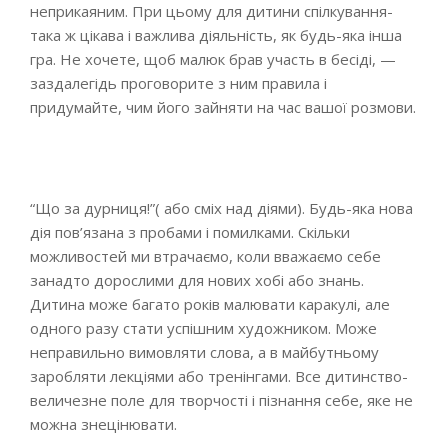
неприкаяним. При цьому для дитини спілкування-
така ж цікава і важлива діяльність, як будь-яка інша
гра. Не хочете, щоб малюк брав участь в бесіді, —
заздалегідь проговорите з ним правила і
придумайте, чим його зайняти на час вашої розмови.
“Що за дурниця!”( або сміх над діями). Будь-яка нова
дія пов’язана з пробами і помилками. Скільки
можливостей ми втрачаємо, коли вважаємо себе
занадто дорослими для нових хобі або знань.
Дитина може багато років малювати каракулі, але
одного разу стати успішним художником. Може
неправильно вимовляти слова, а в майбутньому
заробляти лекціями або тренінгами. Все дитинство-
величезне поле для творчості і пізнання себе, яке не
можна знецінювати.