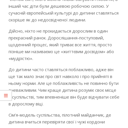
інший час діти були дешевою робочою силою. У
сучасній європейській культурі до дитини ставляться
скоріше як до недосвідченої людини.
Дійсно, ніхто не прокидається дорослим в один
прекрасний ранок. Дорослішання-поступовий,
щоденний процес, який триває все життя, просто
пізніше ми називаємо це «життєвим досвідом» або
«мудрістю».
До дитини часто ставляться поблажливо, адже він
ще так мало знає про світ навколо і про прийняті в
ньому норми. Але це поблажливість не повинно бути
зневажливим. Чим краще дитина розуміє своє місце
в суспільстві, тим впевненіше він буде відчувати себе
в дорослому віці.
Сім’я-модель суспільства, пілотний майданчик, де
дитина вчиться перевіряти свої і чужі кордони