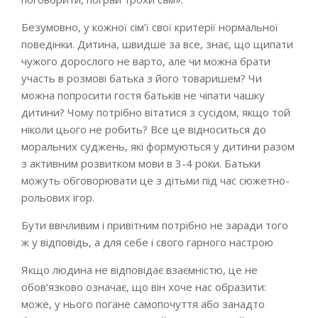
Безумовно, у кожної сім’ї свої критерії нормальної
поведінки. Дитина, швидше за все, знає, що щипати
чужого дорослого не варто, але чи можна брати
участь в розмові батька з його товаришем? Чи
можна попросити гостя батьків не чіпати чашку
дитини? Чому потрібно вітатися з сусідом, якщо той
ніколи цього не робить? Все це відноситься до
моральних суджень, які формуються у дитини разом
з активним розвитком мови в 3-4 роки. Батьки
можуть обговорювати це з дітьми під час сюжетно-
рольових ігор.
Бути ввічливим і привітним потрібно не заради того
ж у відповідь, а для себе і свого гарного настрою
Якщо людина не відповідає взаємністю, це не
обов’язково означає, що він хоче нас образити:
може, у нього погане самопочуття або занадто