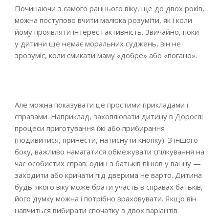
Починаючи з самого раннього віку, ще до двох років,
можна поступово вчити малюка розуміти, як і коли
йому проявляти інтерес і активність. Звичайно, поки
у дитини ще немає моральних суджень, він не
зрозуміє, коли смикати маму «добре» або «погано».
Але можна показувати це простими прикладами і
справами. Наприклад, захоплювати дитину в Дорослі
процеси приготування їжі або прибирання
(подивитися, принести, натиснути кнопку). З іншого
боку, важливо намагатися обмежувати спілкування на
час особистих справ: один з батьків пішов у ванну —
заходити або кричати під дверима не варто. Дитина
будь-якого віку може брати участь в справах батьків,
його думку можна і потрібно враховувати. Якщо він
навчиться вибирати спочатку з двох варіантів