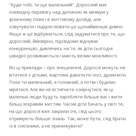
“Куди тобі, ти ще маленький”. Дорослий має
очевидну перевагу над дитиною як мінімум у
фізичному плані і в життєвому досвіді, але
озвучувати і підкреслювати це щонайменше дивно.
Якщо ж це відбувається, слід задуматися про те, що
дорослий, ймовірно, підсвідомо відчуває
конкуренцію, дивлячись на те, як діти сьогодні
швидко розвиваються і мають великі можливості.
Всі ці приклади – про знецінення. Дорослі можуть не
вітатися з дітьми, жартома давати по носі, дражнити.
Поки ти маленький, я головний, а потім і будемо
мірятися. Але ви не встигнете озирнутися, як ці
маленькі люди будуть заробляти більше вас і жити
більш яскравим життям. Часом діти бачать у світі те,
на що дорослі вже закрили очі, і від цього
отримують більше знань. Так, може бути, слід брати
їх в союзники, а не принижувати?