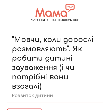
MAMA
4 літери, які означають Все!
Primary
Navigation
“Мовчи, коли дорослі
Menu
розмовляють”. Як
робити дитині
зауваження (і чи
потрібні вони
взагалі)
Розвиток дитини