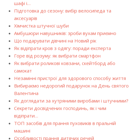
шафі і…
Підготовка до сезону: вибір велосипеда та
аксесуарів
Хімчистка штучної шуби
Амбушюри навушників: зроби вухам приємно
Що подарувати дівчині на Новий рік
Як відіпрати кров з одягу: поради експерта
Горе від розуму: як вибрати смартфон
Як вибрати роликові ковзани, скейтборд або
самокат
Незамінні пристрої для здорового способу життя
Вибираємо недорогий подарунок на День святого
Валентина
Як доглядати за хутряними виробами і штучними?
Секрети досвідчених господинь, як і чим
відіпрати…
ТОП засобів для прання пуховиків в пральній
машині
Особливості прання дитячих речей