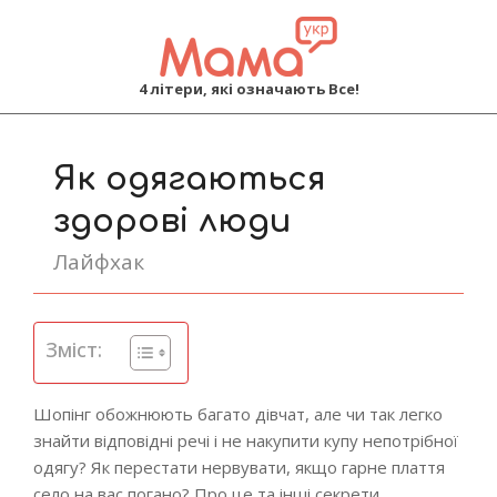
MAMA
4 літери, які означають Все!
Primary
Navigation
Як одягаються
Menu
здорові люди
Лайфхак
Зміст:
Шопінг обожнюють багато дівчат, але чи так легко
знайти відповідні речі і не накупити купу непотрібної
одягу? Як перестати нервувати, якщо гарне плаття
село на вас погано? Про це та інші секрети