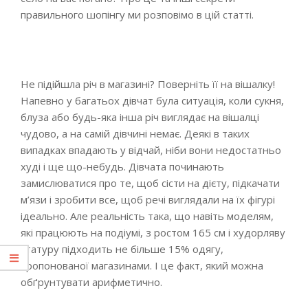
правильного шопінгу ми розповімо в цій статті.
Не підійшла річ в магазині? Поверніть її на вішалку!
Напевно у багатьох дівчат була ситуація, коли сукня,
блуза або будь-яка інша річ виглядає на вішалці
чудово, а на самій дівчині немає. Деякі в таких
випадках впадають у відчай, ніби вони недостатньо
худі і ще що-небудь. Дівчата починають
замислюватися про те, щоб сісти на дієту, підкачати
м’язи і зробити все, щоб речі виглядали на їх фігурі
ідеально. Але реальність така, що навіть моделям,
які працюють на подіумі, з ростом 165 см і худорляву
статуру підходить не більше 15% одягу,
пропонованої магазинами. І це факт, який можна
обґрунтувати арифметично.