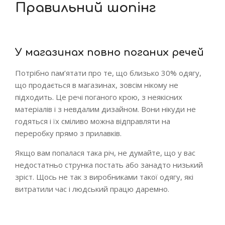
Правильний шопінг
У магазинах повно поганих речей
Потрібно пам’ятати про те, що близько 30% одягу,
що продається в магазинах, зовсім нікому не
підходить. Це речі поганого крою, з неякісних
матеріалів і з невдалим дизайном. Вони нікуди не
годяться і їх сміливо можна відправляти на
переробку прямо з прилавків.
Якщо вам попалася така річ, не думайте, що у вас
недостатньо струнка постать або занадто низький
зріст. Щось не так з виробниками такої одягу, які
витратили час і людський працю даремно.