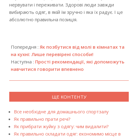
нервувати і переживати. Здорові люди завжди
вибирають одяг, в якій їм зручно і яка їх радує. І це
абсолютно правильна позиція.
2019-
11-
Попередня :
Як позбутися від молі в кімнатах та
14
на кухні: Лише перевірені способи!
Наступна :
Прості рекомендації, які допоможуть
навчитися говорити впевнено
ЩЕ КОНТЕНТУ
Все необхідне для домашнього спортзалу
Як правильно прати речі?
Як прибрати жуйку з одягу: чим видалити?
Як правильно складати одяг: економимо місце в