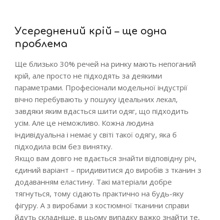
Усереднений крій – ще одна
проблема
Ще близько 30% речей на ринку мають непоганий
крій, але просто не підходять за деякими
параметрами. Професіонали модельної індустрії
вічно перебувають у пошуку ідеальних лекал,
завдяки яким вдасться шити одяг, що підходить
усім. Але це неможливо. Кожна людина
індивідуальна і немає у світі такої одягу, яка б
підходила всім без винятку.
Якщо вам довго не вдається знайти відповідну річ,
єдиний варіант – придивитися до виробів з тканин з
додаванням еластину. Такі матеріали добре
тягнуться, тому сідають практично на будь-яку
фігуру. А з виробами з костюмної тканини справи
йдуть складніше, в цьому випадку важко знайти те,