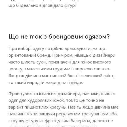
що б ідеально відповідало фігурі.
Що не так з брендовим одягом?
При виборі одягу потрібно враховувати, на що
орієнтований бренд. Приміром, німецькі дизайнери
часто шиють сукні, призначені для жінок високого
зросту з маленькими грудьми і широкою спиною.
Якщо ж дівчина має пишний бюст і невисокий зріст,
то такий наряд їй навряд чи підійде.
Французькі та іспанські дизайнери, навпаки, шиють
одяг для худорлявих жінок, тобто це точно не
варіант пишнотілих красунь. Навіть якщо дівчина має
накачані м’язи завдяки регулярним тренуванням або
струнку фігуру як французька балерина, далеко не