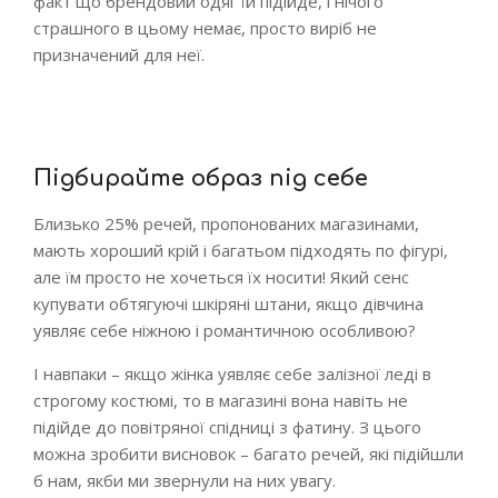
факт що брендовий одяг їй підійде, і нічого
страшного в цьому немає, просто виріб не
призначений для неї.
Підбирайте образ під себе
Близько 25% речей, пропонованих магазинами,
мають хороший крій і багатьом підходять по фігурі,
але їм просто не хочеться їх носити! Який сенс
купувати обтягуючі шкіряні штани, якщо дівчина
уявляє себе ніжною і романтичною особливою?
І навпаки – якщо жінка уявляє себе залізної леді в
строгому костюмі, то в магазині вона навіть не
підійде до повітряної спідниці з фатину. З цього
можна зробити висновок – багато речей, які підійшли
б нам, якби ми звернули на них увагу.