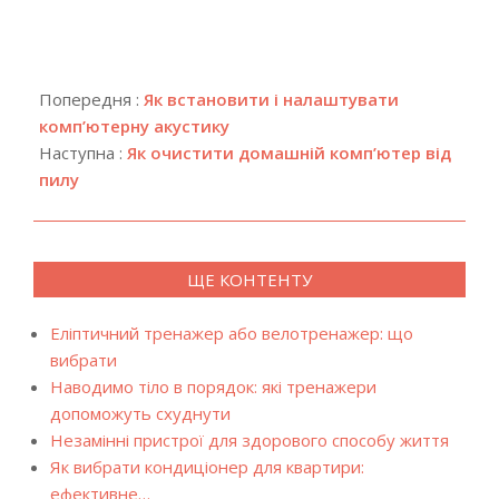
2019-
12-
Попередня :
Як встановити і налаштувати
15
комп’ютерну акустику
Наступна :
Як очистити домашній комп’ютер від
пилу
ЩЕ КОНТЕНТУ
Еліптичний тренажер або велотренажер: що
вибрати
Наводимо тіло в порядок: які тренажери
допоможуть схуднути
Незамінні пристрої для здорового способу життя
Як вибрати кондиціонер для квартири:
ефективне…