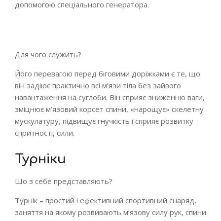
допомогою спеціального генератора.
Для чого служить?
Його перевагою перед біговими доріжками є те, що
він задіює практично всі м’язи тіла без зайвого
навантаження на суглоби. Він сприяє зниженню ваги,
зміцнює м’язовий корсет спини, «нарощує» скелетну
мускулатуру, підвищує гнучкість і сприяє розвитку
спритності, сили.
Турніки
Що з себе представляють?
Турнік – простий і ефективний спортивний снаряд,
заняття на якому розвивають м’язову силу рук, спини