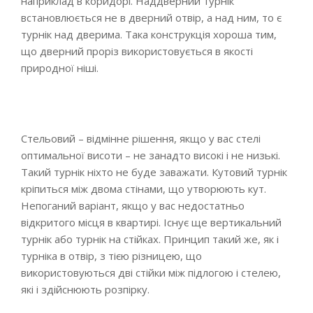
наприклад в коридорі. Наддверний турнік
встановлюється не в дверний отвір, а над ним, то є
турнік над дверима. Така конструкція хороша тим,
що дверний проріз використовується в якості
природної ніші.
Стельовий – відмінне рішення, якщо у вас стелі
оптимальної висоти – не занадто високі і не низькі.
Такий турнік ніхто не буде заважати. Кутовий турнік
кріпиться між двома стінами, що утворюють кут.
Непоганий варіант, якщо у вас недостатньо
відкритого місця в квартирі. Існує ще вертикальний
турнік або турнік на стійках. Принцип такий же, як і
турніка в отвір, з тією різницею, що
використовуються дві стійки між підлогою і стелею,
які і здійснюють розпірку.