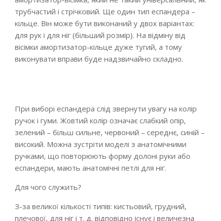
трубчастий і стрічковий. Ще один тип еспандера –
кільце. Він може бути виконаний у двох варіантах:
для рук і для ніг (більший розмір). На відміну від
вісімки амортизатор-кільце дуже тугий, а тому
виконувати вправи буде надзвичайно складно.
При виборі еспандера слід звернути увагу на колір
ручок і гуми. Жовтий колір означає слабкий опір,
зелений – більш сильне, червоний – середнє, синій –
високий. Можна зустріти моделі з анатомічними
ручками, що повторюють форму долоні руки або
еспандери, мають анатомічні петлі для ніг.
Для чого служить?
З-за великої кількості типів: кистьовий, грудний,
плечової, для ніг і т. д. відповідно існує і величезна