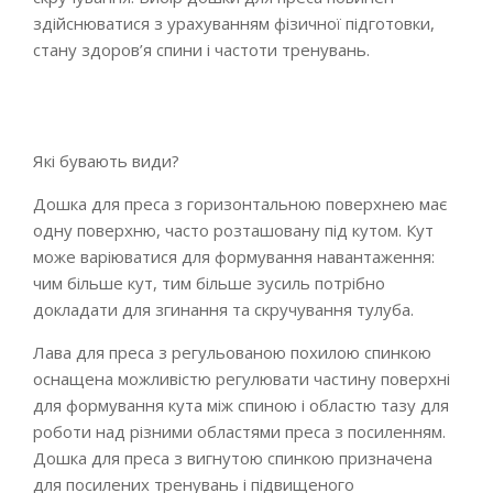
здійснюватися з урахуванням фізичної підготовки,
стану здоров’я спини і частоти тренувань.
Які бувають види?
Дошка для преса з горизонтальною поверхнею має
одну поверхню, часто розташовану під кутом. Кут
може варіюватися для формування навантаження:
чим більше кут, тим більше зусиль потрібно
докладати для згинання та скручування тулуба.
Лава для преса з регульованою похилою спинкою
оснащена можливістю регулювати частину поверхні
для формування кута між спиною і областю тазу для
роботи над різними областями преса з посиленням.
Дошка для преса з вигнутою спинкою призначена
для посилених тренувань і підвищеного