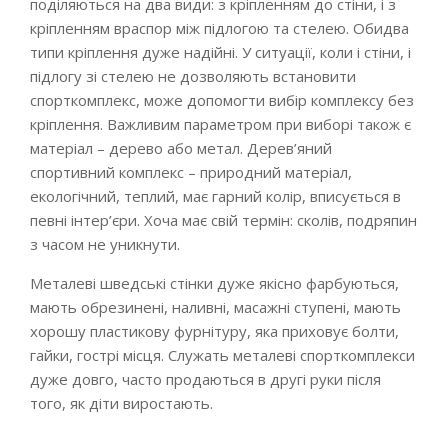
поділяються на два види: з кріпленням до стіни, і з
кріпленням враспор між підлогою та стелею. Обидва
типи кріплення дуже надійні. У ситуації, коли і стіни, і
підлогу зі стелею не дозволяють встановити
спорткомплекс, може допомогти вибір комплексу без
кріплення. Важливим параметром при виборі також є
матеріал – дерево або метал. Дерев’яний
спортивний комплекс – природний матеріал,
екологічний, теплий, має гарний колір, вписується в
певні інтер’єри. Хоча має свій термін: сколів, подряпин
з часом не уникнути.
Металеві шведські стінки дуже якісно фарбуються,
мають обрезинені, наливні, масажні ступені, мають
хорошу пластикову фурнітуру, яка приховує болти,
гайки, гострі місця. Служать металеві спорткомплекси
дуже довго, часто продаються в другі руки після
того, як діти виростають.