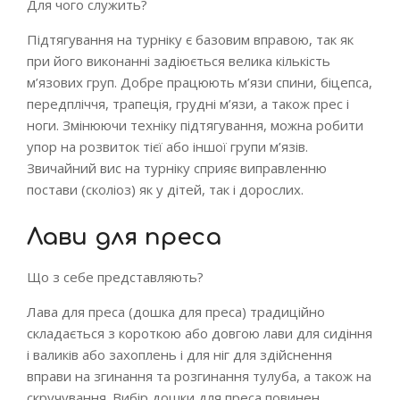
Для чого служить?
Підтягування на турніку є базовим вправою, так як
при його виконанні задіюється велика кількість
м’язових груп. Добре працюють м’язи спини, біцепса,
передпліччя, трапеція, грудні м’язи, а також прес і
ноги. Змінюючи техніку підтягування, можна робити
упор на розвиток тієї або іншої групи м’язів.
Звичайний вис на турніку сприяє виправленню
постави (сколіоз) як у дітей, так і дорослих.
Лави для преса
Що з себе представляють?
Лава для преса (дошка для преса) традиційно
складається з короткою або довгою лави для сидіння
і валиків або захоплень і для ніг для здійснення
вправи на згинання та розгинання тулуба, а також на
скручування. Вибір дошки для преса повинен