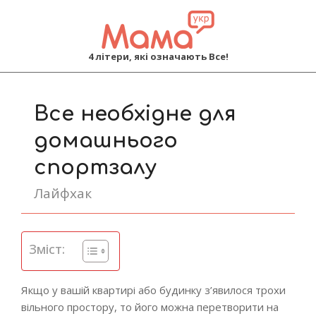
MAMA
4 літери, які означають Все!
Primary
Navigation
Все необхідне для
Menu
домашнього
спортзалу
Лайфхак
Зміст:
Якщо у вашій квартирі або будинку з’явилося трохи
вільного простору, то його можна перетворити на