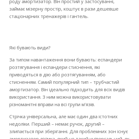
роду амортизатор. Він простий у застосуванні,
займає мізерну простір, коштує в рази дешевше
стаціонарних тренажерів і гантель.
Які бувають види?
За типом навантаження вони бувають: еспандери
розтягування і еспандери стиснення, які
приводяться в дію або розтягуванням, або
стисненням. Самий популярний тип – трубчастий
амортизатор. Він ідеально підходить для всіх видів
використання. З ним можна використовувати
різноманітні вправи на всі групи м’язів.
Стрічка універсальна, але має один два істотних
недоліки. Перший – немає ручок, другий –
злипається при зберіганні. Для проблемних зон існує
амортизатор-вісімка, який не такий універсальний, як