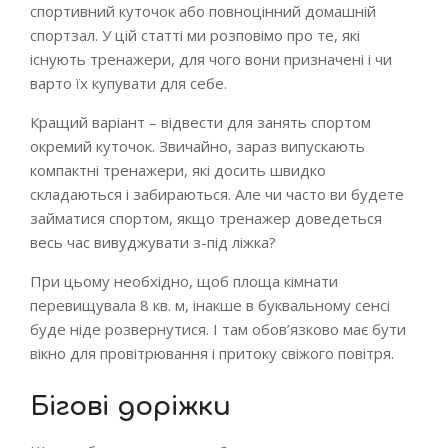
спортивний куточок або повноцінний домашній
спортзал. У цій статті ми розповімо про те, які
існують тренажери, для чого вони призначені і чи
варто їх купувати для себе.
Кращий варіант – відвести для занять спортом
окремий куточок. Звичайно, зараз випускають
компактні тренажери, які досить швидко
складаються і забираються. Але чи часто ви будете
займатися спортом, якщо тренажер доведеться
весь час вивуджувати з-під ліжка?
При цьому необхідно, щоб площа кімнати
перевищувала 8 кв. м, інакше в буквальному сенсі
буде ніде розвернутися. І там обов’язково має бути
вікно для провітрювання і притоку свіжого повітря.
Бігові доріжки