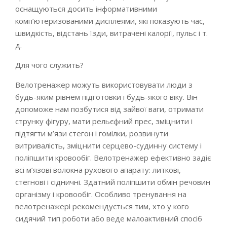
оснащуються досить інформативними
комп’ютеризованими дисплеями, які показують час,
швидкість, відстань їзди, витрачені калорії, пульс і т.
д.
Для чого служить?
Велотренажер можуть використовувати люди з
будь-яким рівнем підготовки і будь-якого віку. Він
допоможе нам позбутися від зайвої ваги, отримати
струнку фігуру, мати рельєфний прес, зміцнити і
підтягти м’язи стегон і гомілки, розвинути
витривалість, зміцнити серцево-судинну систему і
поліпшити кровообіг. Велотренажер ефективно задіє
всі м’язові волокна рухового апарату: литкові,
стегнові і сідничні. Здатний поліпшити обмін речовин
організму і кровообіг. Особливо тренування на
велотренажері рекомендується тим, хто у кого
сидячий тип роботи або веде малоактивний спосіб