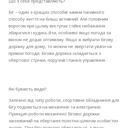
Що з себе представляють?
Біг – один з кращих способів заміни пасивного
способу життя на більш активний. Але головним
ворогом при цьому виступає стійке небажання
збиратися і кудись йти, особливо якщо погода за
вікном не додає оптимізму. Якщо ж вибрати бігову
доріжку для дому, то можна не звертати уваги на
примхи погоди. Бігова доріжка складається з
обертової стрічки, поручнів і панелі управління.
Які бувають види?
Залежно від типу роботи, спортивне обладнання для
бігу поділяється на механічне та електричне.
Принцип роботи механічної бігової доріжки
заснований на обертанні полотна шляхом особистих
зусиль. При бігу полотно обертається, а якщо