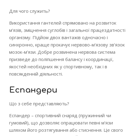
Для чого служить?
Використання гантелей спрямовано на розвиток
м’язів, зміцнення суглобів і загальної працездатності
організму. Підйом двох вантажів одночасно і
синхронно, краще прокачує нервово-м’язову зв’язок
мозок-м’язи. Добре розвинена нервова система
призведе до поліпшення балансу і координації,
якостей необхідних як у спортивному, так і в
повсякденній діяльності.
Еспандери
Що з себе представляють?
Еспандер – спортивний снаряд (пружинний чи
гумовий), що дозволяє опрацювати певні м’язи
шляхом його розтягування або стиснення. Це свого