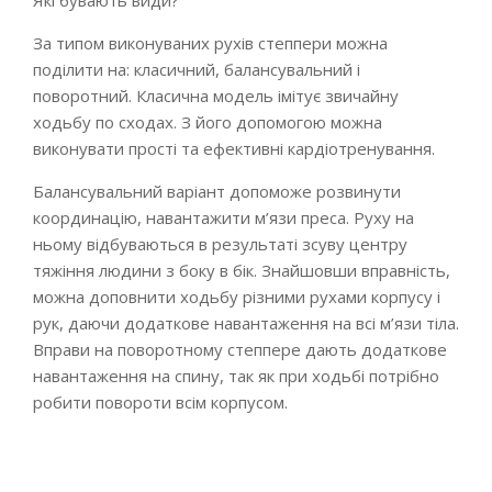
Які бувають види?
За типом виконуваних рухів степпери можна
поділити на: класичний, балансувальний і
поворотний. Класична модель імітує звичайну
ходьбу по сходах. З його допомогою можна
виконувати прості та ефективні кардіотренування.
Балансувальний варіант допоможе розвинути
координацію, навантажити м’язи преса. Руху на
ньому відбуваються в результаті зсуву центру
тяжіння людини з боку в бік. Знайшовши вправність,
можна доповнити ходьбу різними рухами корпусу і
рук, даючи додаткове навантаження на всі м’язи тіла.
Вправи на поворотному степпере дають додаткове
навантаження на спину, так як при ходьбі потрібно
робити повороти всім корпусом.