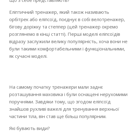
Що з себе представляють?
Еліптичний тренажер, який також називають
орбітрек або еліпсоїд, поєднує в собі велотренажер,
бігову доріжку та степпер (цей тренажер окремо
розглянемо в кінці статті). Перші моделі еліпсоїдів
відразу заслужили велику популярність, хоча вони не
були такими комфортабельними і функціональними,
як сучасні моделі.
На самому початку тренажери мали заднє
розташування маховика і були оснащені нерухомими
поручнями. Завдяки тому, що згодом еліпсоїд
знайшов рухливі важелі для тренування верхньої
частини тіла, він став ще більш популярним.
Які бувають види?