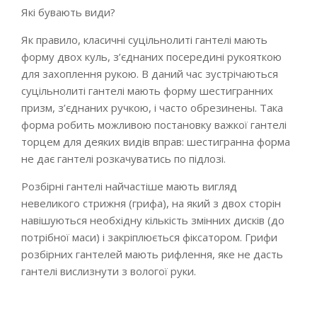
Які бувають види?
Як правило, класичні суцільнолиті гантелі мають
форму двох куль, з’єднаних посередині рукояткою
для захоплення рукою. В даний час зустрічаються
суцільнолиті гантелі мають форму шестигранних
призм, з’єднаних ручкою, і часто обрезинены. Така
форма робить можливою постановку важкої гантелі
торцем для деяких видів вправ: шестигранна форма
не дає гантелі розкачуватись по підлозі.
Розбірні гантелі найчастіше мають вигляд
невеликого стрижня (грифа), на який з двох сторін
навішуються необхідну кількість змінних дисків (до
потрібної маси) і закріплюється фіксатором. Грифи
розбірних гантелей мають рифлення, яке не дасть
гантелі вислизнути з вологої руки.