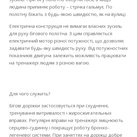
людина припиняє роботу – стрічка гальмує. По
полотну біжать з будь-якою швидкістю, як на вулиці.
Електрична конструкція не вимагає власних зусиль
для руху бігового полотна. З цим справляється
електричний мотор різної потужності, що дозволяє
задавати будь-яку швидкість руху. Від потужностних
показників двигуна залежить можливість працювати
на тренажері людям з різною вагою.
Для чого служить?
Бігові доріжки застосовується при схудненні,
тренування витривалості і жиросжигательных
вправах. Регулярні вправи на тренажері зміцнюють
серцево-судинну і покращує роботу бронхо-
легеневої системи. При заняттях на доріжці добре