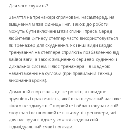
Для чого служить?
Заняття на тренажері спрямовані, насамперед, на
зміцнення м’язів сідниць і ніг. Також до роботи
можуть бути включені м’язи спини і преса. Серед
любителів фітнесу степпер часто використовується
як тренажер для схуднення. Як і інші види кардіо
тренування на степпере сприяють позбавленню від
зайвої ваги, а також зміцненню серцево-судинної і
дихальної систем. Плюс тренажера – в щадною
навантаженні на суглоби (при правильній техніці
виконання кроків).
Домашній спортзал – це не розкіш, а швидше
зручність і практичність, якої в наш сучасний час вже
нікого не здивуєш. Створюйте і облаштовувати свій
спортзал і встановлюйте в ньому ті тренажери, які
для вас зручні. Адже у кожної людини свій
індивідуальний смак і погляди.