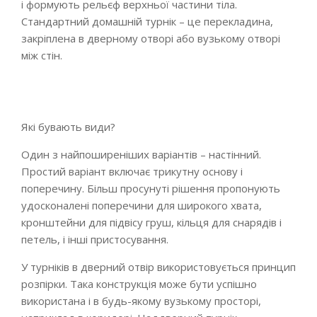
і формують рельєф верхньої частини тіла.
Стандартний домашній турнік – це перекладина,
закріплена в дверному отворі або вузькому отворі
між стін.
Які бувають види?
Один з найпоширеніших варіантів – настінний.
Простий варіант включає трикутну основу і
поперечину. Більш просунуті рішення пропонують
удосконалені поперечини для широкого хвата,
кронштейни для підвісу груш, кільця для снарядів і
петель, і інші пристосування.
У турніків в дверний отвір використовується принцип
розпірки. Така конструкція може бути успішно
використана і в будь-якому вузькому просторі,