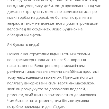
погодних умов, часу доби, місця проживання. Під час
домашніх тренувань можна не замислюватися про
ямах і горбах на дорозі, не боятися потрапити в
аварію, а також не доведеться спускати громіздкий
велосипед по сходинках, якщо будинок не
обладнаний ліфтом.
Які бувають види?
Основна конструктивна відмінність між типами
велотренажерів полягає в способі створення
навантаження. Велотренажер з механічним
ремінним типом навантаження є найбільш простим і
тому найдешевшим варіантом. Принцип його дії
полягає у використанні сили тертя між маховиком,
який ви розкручуєте за допомогою педалей, і
ременем, який щільно притискається до маховика.
Чим більше натяг ременя, тим більше зусилля
потрібно прикладати для «їзди».