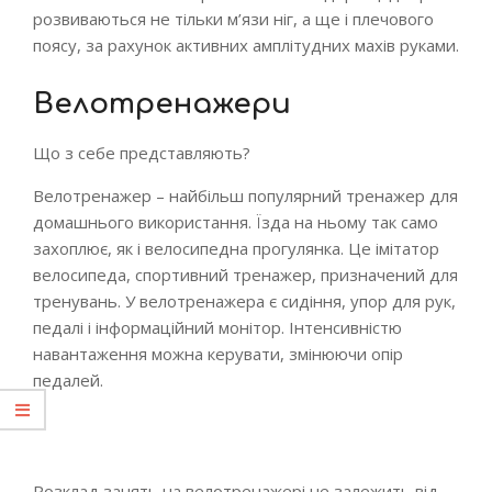
розвиваються не тільки м’язи ніг, а ще і плечового
поясу, за рахунок активних амплітудних махів руками.
Велотренажери
Що з себе представляють?
Велотренажер – найбільш популярний тренажер для
домашнього використання. Їзда на ньому так само
захоплює, як і велосипедна прогулянка. Це імітатор
велосипеда, спортивний тренажер, призначений для
тренувань. У велотренажера є сидіння, упор для рук,
педалі і інформаційний монітор. Інтенсивністю
навантаження можна керувати, змінюючи опір
педалей.
Розклад занять на велотренажері не залежить від