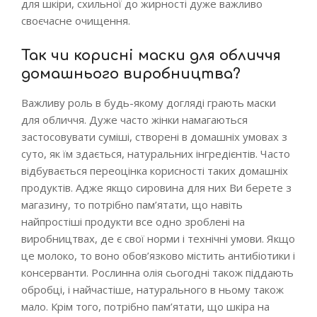
для шкіри, схильної до жирності дуже важливо
своєчасне очищення.
Так чи корисні маски для обличчя
домашнього виробництва?
Важливу роль в будь-якому догляді грають маски
для обличчя. Дуже часто жінки намагаються
застосовувати суміші, створені в домашніх умовах з
суто, як їм здається, натуральних інгредієнтів. Часто
відбувається переоцінка корисності таких домашніх
продуктів. Адже якщо сировина для них Ви берете з
магазину, то потрібно пам’ятати, що навіть
найпростіші продукти все одно зроблені на
виробництвах, де є свої норми і технічні умови. Якщо
це молоко, то воно обов’язково містить антибіотики і
консерванти. Рослинна олія сьогодні також піддають
обробці, і найчастіше, натурального в ньому також
мало. Крім того, потрібно пам’ятати, що шкіра на