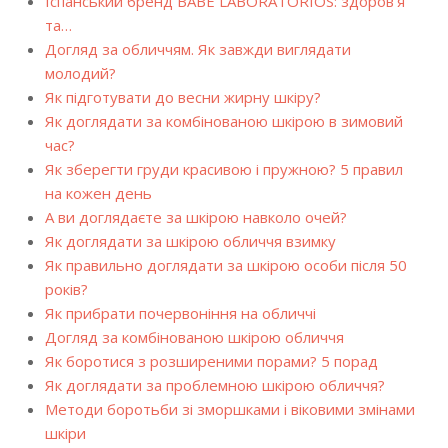
Іспанський бренд BABE LABORATORIOS: здоров’я
та…
Догляд за обличчям. Як завжди виглядати
молодий?
Як підготувати до весни жирну шкіру?
Як доглядати за комбінованою шкірою в зимовий
час?
Як зберегти груди красивою і пружною? 5 правил
на кожен день
А ви доглядаєте за шкірою навколо очей?
Як доглядати за шкірою обличчя взимку
Як правильно доглядати за шкірою особи після 50
років?
Як прибрати почервоніння на обличчі
Догляд за комбінованою шкірою обличчя
Як боротися з розширеними порами? 5 порад
Як доглядати за проблемною шкірою обличчя?
Методи боротьби зі зморшками і віковими змінами
шкіри