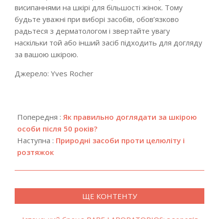
висипаннями на шкірі для більшості жінок. Тому
будьте уважні при виборі засобів, обов’язково
радьтеся з дерматологом і звертайте увагу
наскільки той або інший засіб підходить для догляду
за вашою шкірою.
Джерело: Yves Rocher
2018-
12-
Попередня :
Як правильно доглядати за шкірою
18
особи після 50 років?
Наступна :
Природні засоби проти целюліту і
розтяжок
ЩЕ КОНТЕНТУ