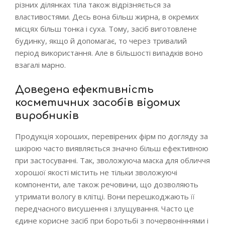
різних ділянках тіла також відрізняється за
властивостями. Десь вона більш жирна, в окремих
місцях більш тонка і суха. Тому, засіб виготовлене
будинку, якщо й допомагає, то через тривалий
період використання. Але в більшості випадків воно
взагалі марно.
Доведена ефективність
косметичних засобів відомих
виробників
Продукція хороших, перевірених фірм по догляду за
шкірою часто виявляється значно більш ефективною
при застосуванні. Так, зволожуюча маска для обличчя
хорошої якості містить не тільки зволожуючі
компоненти, але також речовини, що дозволяють
утримати вологу в клітці. Вони перешкоджають її
передчасного висушення і злущування. Часто це
єдине корисне засіб при боротьбі з почервоніннями і