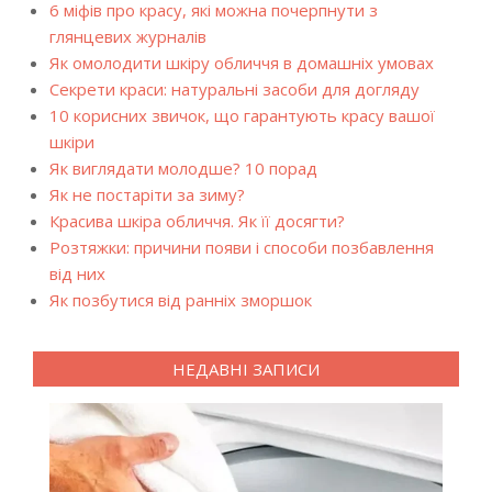
6 міфів про красу, які можна почерпнути з
глянцевих журналів
Як омолодити шкіру обличчя в домашніх умовах
Секрети краси: натуральні засоби для догляду
10 корисних звичок, що гарантують красу вашої
шкіри
Як виглядати молодше? 10 порад
Як не постаріти за зиму?
Красива шкіра обличчя. Як її досягти?
Розтяжки: причини появи і способи позбавлення
від них
Як позбутися від ранніх зморшок
НЕДАВНІ ЗАПИСИ