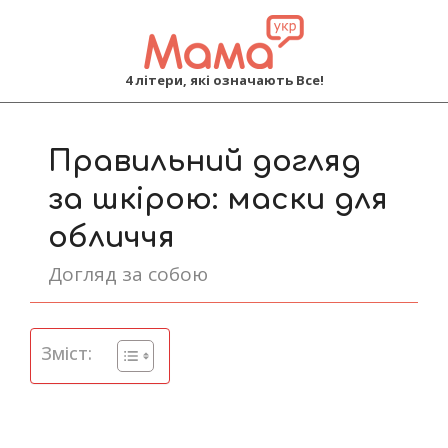
MAMA
4 літери, які означають Все!
Primary
Navigation
Правильний догляд
Menu
за шкірою: маски для
обличчя
Догляд за собою
Зміст: