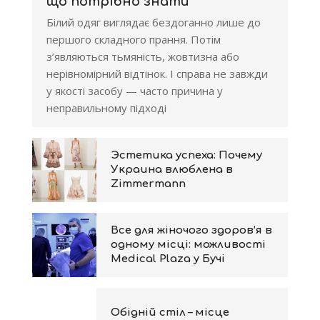
що потрібно знати
Білий одяг виглядає бездоганно лише до
першого складного прання. Потім
з’являються тьмяність, жовтизна або
нерівномірний відтінок. І справа не завжди
у якості засобу — часто причина у
неправильному підході
Эстетика успеха: Почему
Украина влюблена в
Zimmermann
Все для жіночого здоров’я в
одному місці: можливості
Medical Plaza у Бучі
Обідній стіл – місце