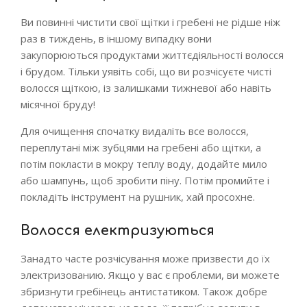
Ви повинні чистити свої щітки і гребені не рідше ніж
раз в тиждень, в іншому випадку вони
закупорюються продуктами життєдіяльності волосся
і брудом. Тільки уявіть собі, що ви розчісуєте чисті
волосся щіткою, із залишками тижневої або навіть
місячної бруду!
Для очищення спочатку видаліть все волосся,
переплутані між зубцями на гребені або щітки, а
потім покласти в мокру теплу воду, додайте мило
або шампунь, щоб зробити піну. Потім промийте і
покладіть інструмент на рушник, хай просохне.
Волосся електризуються
Занадто часте розчісування може призвести до їх
электризованию. Якщо у вас є проблеми, ви можете
збризнути гребінець антистатиком. Також добре