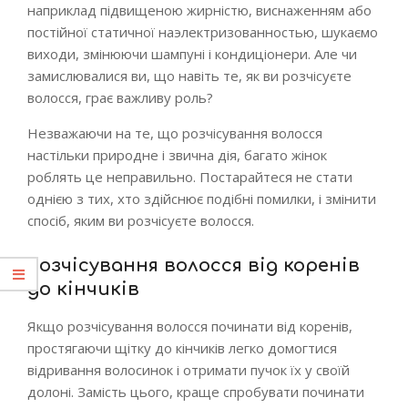
наприклад підвищеною жирністю, виснаженням або
постійної статичної наэлектризованностью, шукаємо
виходи, змінюючи шампуні і кондиціонери. Але чи
замислювалися ви, що навіть те, як ви розчісуєте
волосся, грає важливу роль?
Незважаючи на те, що розчісування волосся
настільки природне і звична дія, багато жінок
роблять це неправильно. Постарайтеся не стати
однією з тих, хто здійснює подібні помилки, і змінити
спосіб, яким ви розчісуєте волосся.
Розчісування волосся від коренів
до кінчиків
Якщо розчісування волосся починати від коренів,
простягаючи щітку до кінчиків легко домогтися
відривання волосинок і отримати пучок їх у своїй
долоні. Замість цього, краще спробувати починати