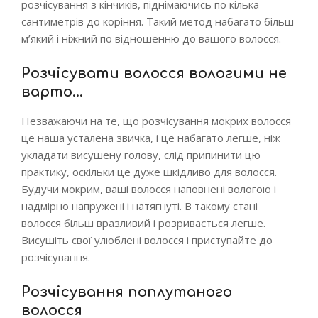
розчісування з кінчиків, піднімаючись по кілька
сантиметрів до коріння. Такий метод набагато більш
м’який і ніжний по відношенню до вашого волосся.
Розчісувати волосся вологими не
варто…
Незважаючи на те, що розчісування мокрих волосся
це наша усталена звичка, і це набагато легше, ніж
укладати висушену голову, слід припинити цю
практику, оскільки це дуже шкідливо для волосся.
Будучи мокрим, ваші волосся наповнені вологою і
надмірно напружені і натягнуті. В такому стані
волосся більш вразливий і розривається легше.
Висушіть свої улюблені волосся і приступайте до
розчісування.
Розчісування поплутаного
волосся