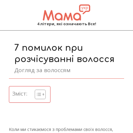
MAMA
4 літери, які означають Все!
Primary
Navigation
7 помилок при
Menu
розчісуванні волосся
Догляд за волоссям
Зміст:
Коли ми стикаємося з проблемами своїх волосся,