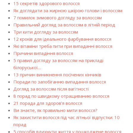
15 секретів здорового волосся
Як доглядати за жирною шкірою голови і волоссям
7 помилок зимового догляду за волоссям
Правильний догляд за волоссям в літній період
Три кити догляду за волоссям
12 кроків для ідеального фарбування волосся
Які вітаміни треба пити при випаданні волосся
Причини випадіння волосся
5 правил догляду за волоссям на прикладі
білоруської…
13 причин виникнення посічених кінчиків
Поради по запобіганню випадання волосся
Догляд за волоссям після вагітності
8 порад по швидкому отращиванию волосся
21 порада для здоров'я волосся
Ви знаєте, як правильно мити волосся?
Як захистити волосся під час літньої відпустки: 10
порад
5 способів вдихнути життя у пошкоджене волосся