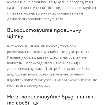
абсолютно не важливо і тому краще зосередитися
на якості розчісування. Після видалення всіх клубків і
сплетень можна зупинитися, оскільки ви вже
домоглися хорошого результату.
Використовуйте правильну
щітку
Інструменти, якими ви користуєтеся при
розчісуванні, також слід підбирати дуже ретельно.
Перевагу слід віддавати щіток з натуральними
волоссям (наприклад, зі свинячої щетини) і
дерев’яними ручками. Такі гребені та щітки більш
щадящи до волосся, ніж синтетичні, оскільки
віддають волосся натуральні масла і компоненти, що
містяться в своєму складі.
Не використовуйте брудні щітки
та гребінця