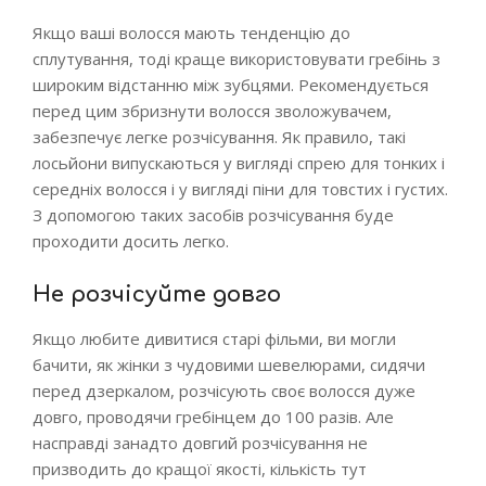
Якщо ваші волосся мають тенденцію до
сплутування, тоді краще використовувати гребінь з
широким відстанню між зубцями. Рекомендується
перед цим збризнути волосся зволожувачем,
забезпечує легке розчісування. Як правило, такі
лосьйони випускаються у вигляді спрею для тонких і
середніх волосся і у вигляді піни для товстих і густих.
З допомогою таких засобів розчісування буде
проходити досить легко.
Не розчісуйте довго
Якщо любите дивитися старі фільми, ви могли
бачити, як жінки з чудовими шевелюрами, сидячи
перед дзеркалом, розчісують своє волосся дуже
довго, проводячи гребінцем до 100 разів. Але
насправді занадто довгий розчісування не
призводить до кращої якості, кількість тут