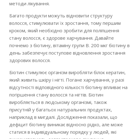
методи лікування.
Багато продукти можуть відновити структуру
волосся, стимулювати їх зростання, тому першим
кроком, який необхідно зробити для поліпшення
стану волосся, є здорове харчування. Давайте
почнемо з біотину, вітаміну групи В. 200 мкг біотину в
день забезпечує поступове відновлення зростання
здорових волосся.
Біотин стимулює організм виробляти білок кератин,
який живить шкіру і нігті. Погане харчування, у разі
відсутності відповідного кількості біотину впливає на
погіршення стану волосся та нігтів. Біотин
виробляється в людському організмі, також
присутній у багатьох натуральних продуктах,
наприклад в мигдалі. Дослідження показали, що
дефіцит біотину виникає відносно рідко, але може
статися в індивідуальному порядку у людей, які