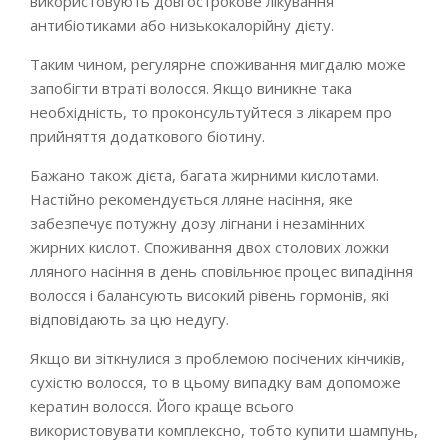
використовують довгострокове лікування
антибіотиками або низькокалорійну дієту.
Таким чином, регулярне споживання мигдалю може
запобігти втраті волосся. Якщо виникне така
необхідність, то проконсультуйтеся з лікарем про
прийняття додаткового біотину.
Бажано також дієта, багата жирними кислотами.
Настійно рекомендується лляне насіння, яке
забезпечує потужну дозу лігнани і незамінних
жирних кислот. Споживання двох столових ложки
лляного насіння в день сповільнює процес випадіння
волосся і балансують високий рівень гормонів, які
відповідають за цю недугу.
Якщо ви зіткнулися з проблемою посічених кінчиків,
сухістю волосся, то в цьому випадку вам допоможе
кератин волосся. Його краще всього
використовувати комплексно, тобто купити шампунь,