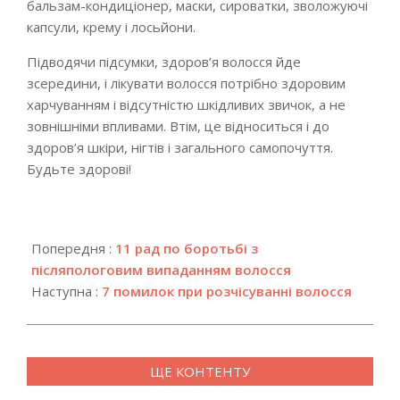
бальзам-кондиціонер, маски, сироватки, зволожуючі
капсули, крему і лосьйони.
Підводячи підсумки, здоров’я волосся йде
зсередини, і лікувати волосся потрібно здоровим
харчуванням і відсутністю шкідливих звичок, а не
зовнішніми впливами. Втім, це відноситься і до
здоров’я шкіри, нігтів і загального самопочуття.
Будьте здорові!
2018-
12-
Попередня :
11 рад по боротьбі з
17
післяпологовим випаданням волосся
Наступна :
7 помилок при розчісуванні волосся
ЩЕ КОНТЕНТУ