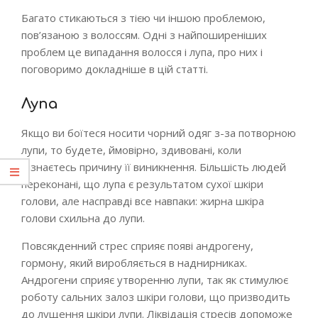
Багато стикаються з тією чи іншою проблемою,
пов’язаною з волоссям. Одні з найпоширеніших
проблем це випадання волосся і лупа, про них і
поговоримо докладніше в цій статті.
Лупа
Якщо ви боїтеся носити чорний одяг з-за потворною
лупи, то будете, ймовірно, здивовані, коли
дізнаєтесь причину її виникнення. Більшість людей
переконані, що лупа є результатом сухої шкіри
голови, але насправді все навпаки: жирна шкіра
голови схильна до лупи.
Повсякденний стрес сприяє появі андрогену,
гормону, який виробляється в наднирниках.
Андрогени сприяє утворенню лупи, так як стимулює
роботу сальних залоз шкіри голови, що призводить
до лущення шкіри лупи. Ліквідація стресів допоможе