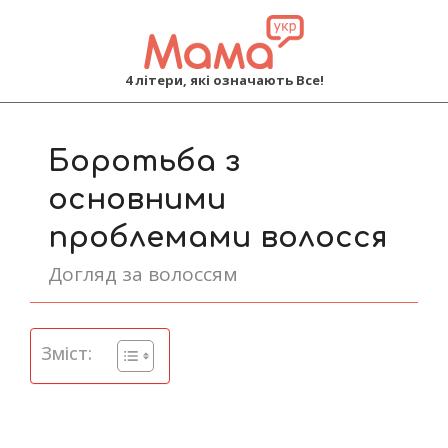
MAMA
4 літери, які означають Все!
Primary
Navigation
Боротьба з
Menu
основними
проблемами волосся
Догляд за волоссям
Зміст: