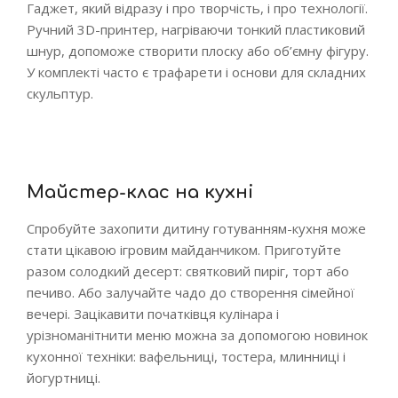
Гаджет, який відразу і про творчість, і про технології.
Ручний 3D-принтер, нагріваючи тонкий пластиковий
шнур, допоможе створити плоску або об’ємну фігуру.
У комплекті часто є трафарети і основи для складних
скульптур.
Майстер-клас на кухні
Спробуйте захопити дитину готуванням-кухня може
стати цікавою ігровим майданчиком. Приготуйте
разом солодкий десерт: святковий пиріг, торт або
печиво. Або залучайте чадо до створення сімейної
вечері. Зацікавити початківця кулінара і
урізноманітнити меню можна за допомогою новинок
кухонної техніки: вафельниці, тостера, млинниці і
йогуртниці.