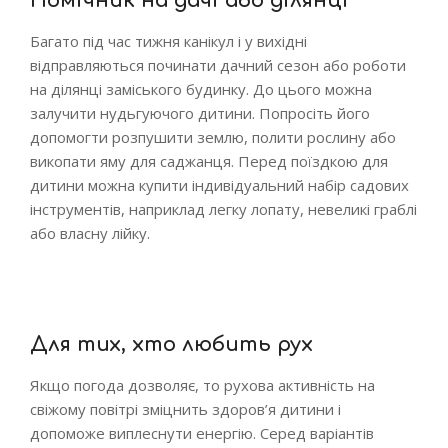
Помічник на дачі або ділянці
Багато під час тижня канікул і у вихідні
відправляються починати дачний сезон або роботи
на ділянці заміського будинку. До цього можна
залучити нудьгуючого дитини. Попросіть його
допомогти розпушити землю, полити рослину або
викопати яму для саджанця. Перед поїздкою для
дитини можна купити індивідуальний набір садових
інструментів, наприклад легку лопату, невеликі граблі
або власну лійку.
Для тих, хто любить рух
Якщо погода дозволяє, то рухова активність на
свіжому повітрі зміцнить здоров’я дитини і
допоможе виплеснути енергію. Серед варіантів