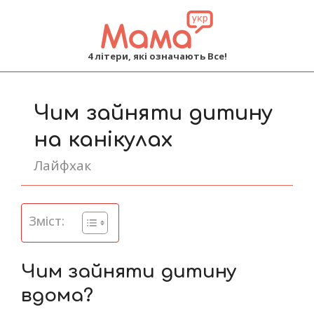
MAMA
4 літери, які означають Все!
Primary
Navigation
Чим зайняти дитину
Menu
на канікулах
Лайфхак
Зміст:
Чим зайняти дитину
вдома?