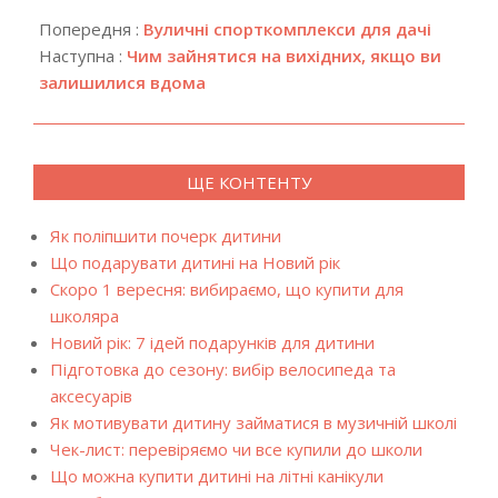
2022-
08-
Попередня :
Вуличні спорткомплекси для дачі
31
Наступна :
Чим зайнятися на вихідних, якщо ви
залишилися вдома
ЩЕ КОНТЕНТУ
Як поліпшити почерк дитини
Що подарувати дитині на Новий рік
Скоро 1 вересня: вибираємо, що купити для
школяра
Новий рік: 7 ідей подарунків для дитини
Підготовка до сезону: вибір велосипеда та
аксесуарів
Як мотивувати дитину займатися в музичній школі
Чек-лист: перевіряємо чи все купили до школи
Що можна купити дитині на літні канікули