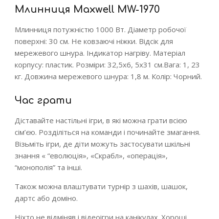
Млинниця Maxwell MW-1970
Млинниця потужністю 1000 Вт. Діаметр робочої
поверхні: 30 см. Не ковзаючі ніжки. Відсік для
мережевого шнура. Індикатор нагріву. Матеріал
корпусу: пластик. Розміри: 32,5х6, 5х31 см.Вага: 1, 23
кг. Довжина мережевого шнура: 1,8 м. Колір: Чорний.
Час грати
Діставайте настільні ігри, в які можна грати всією
сім’єю. Розділіться на команди і починайте змагання.
Візьміть ігри, де діти можуть застосувати шкільні
знання « “еволюція», «Скрабл», «операція»,
“монополія” та інші.
Також можна влаштувати турнір з шахів, шашок,
дартс або доміно.
Ніхто не відміняв і відеоігри на канікулах. Хороші