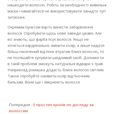
нашкодити волоссю. Робіть за необхідності живильні
маски і намагайтеся не використовувати занадто тугі
затискачі.
Окремим пунктом варто винести забарвлення
волосся. Спробувати щось нове завжди цікаво. Але
всі знають, що фарба псує волосся. Якщо не
хочеться кардинально змінити колір, а лише надати
більш насичений відтінок втратив блиск волоссю, то
не поспішайте купувати шкідливий засіб. Допомогти
в такій проблемі зможуть натуральні відвари з трав.
Наприклад ромашка додасть блиск волоссю світлим.
Також спробуйте оживити колір відтіночним
бальзам. Вони ще і зміцнюють волосся.
2018-
12-
Попередня :
5 простих кроків по догляду за
17
волоссям