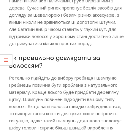
намистинами або паличками, грубо вирізаними з
дерева. Сучасний ринок пропонує безліч засобів для
догляду за шевелюрою і безліч різних аксесуарів, з
якими ніколи не зрівняються ці допотопні штучки.
Але багатий вибір часом ставить у глухий кут. Для
підтримки волосся у хорошому стані достатньо лише
дотримуватися кількох простих порад.
Як правильно доглядати за
волоссям?
Ретельно підійдіть до вибору гребінця і шампуню.
Гребінець повинна бути зроблена з натурального
матеріалу. Краще всього буде придбати дерев’яну
щітку. Шампунь повинен підходити вашому типу
волосся. Якщо ваші волосся швидко забруднюється,
то використання кошти для сухих лише погіршить
ситуацію, адже такий шампунь додатково зволожує
шкіру голови і сприяє більш швидкій вироблення