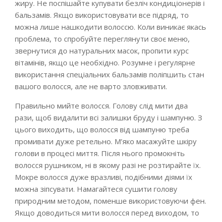
жиру. Не поспішайте купувати безліч кондиціонерів і
бальзамів. Якщо використовувати все підряд, то
можна лише нашкодити волоссю. Коли виникає якась
проблема, то спробуйте переглянути своє меню,
звернутися до натуральних масок, пропити курс
вітамінів, якщо це необхідно. Розумне і регулярне
використання спеціальних бальзамів поліпшить стан
вашого волосся, але не варто зловживати.
Правильно мийте волосся. Голову слід мити два
рази, щоб видалити всі залишки бруду і шампуню. З
цього виходить, що волосся від шампуню треба
промивати дуже ретельно. М’яко масажуйте шкіру
голови в процесі миття. Після нього промокніть
волосся рушником, ні в якому разі не розтирайте їх.
Мокре волосся дуже вразливі, подібними діями їх
можна зіпсувати. Намагайтеся сушити голову
природним методом, поменше використовуючи фен.
Якщо доводиться мити волосся перед виходом, то