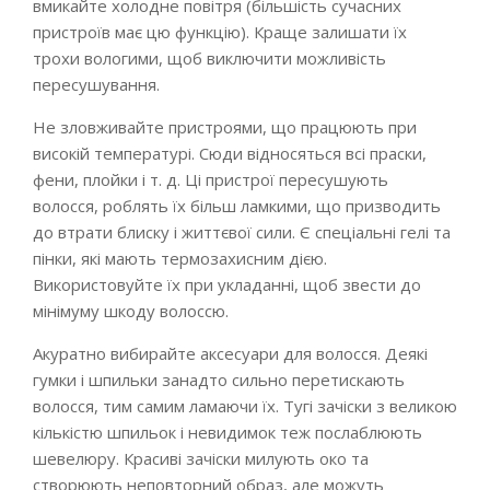
вмикайте холодне повітря (більшість сучасних
пристроїв має цю функцію). Краще залишати їх
трохи вологими, щоб виключити можливість
пересушування.
Не зловживайте пристроями, що працюють при
високій температурі. Сюди відносяться всі праски,
фени, плойки і т. д. Ці пристрої пересушують
волосся, роблять їх більш ламкими, що призводить
до втрати блиску і життєвої сили. Є спеціальні гелі та
пінки, які мають термозахисним дією.
Використовуйте їх при укладанні, щоб звести до
мінімуму шкоду волоссю.
Акуратно вибирайте аксесуари для волосся. Деякі
гумки і шпильки занадто сильно перетискають
волосся, тим самим ламаючи їх. Тугі зачіски з великою
кількістю шпильок і невидимок теж послаблюють
шевелюру. Красиві зачіски милують око та
створюють неповторний образ, але можуть