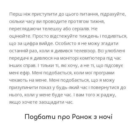
Перш ніж приступити до цього питання, підрахуйте,
скільки часу ви проводите протягом тижня,
переглядаючи телешоу або серіалів. Не
оцінюйте. Просто відстежуйте тиждень і подивіться,
що за цифра вийде. Особисто я не можу згадати
останній раз, коли я дивився телевізор. Всі улюблені
передачі я дивлюся на моніторі комп’ютера під час
інших справ. І тільки ті, які хочу, а не ті, що підсовує
мені ефір. Мені подобається, коли мої програми
чекають на мене. Мені подобається, що я можу
призупинити показ у будь-який час і повернутися до
нього, коли у мене буде час. І вам того ж раджу,
якщо хочете заощадити час.
Подбати про Ранок з ночі