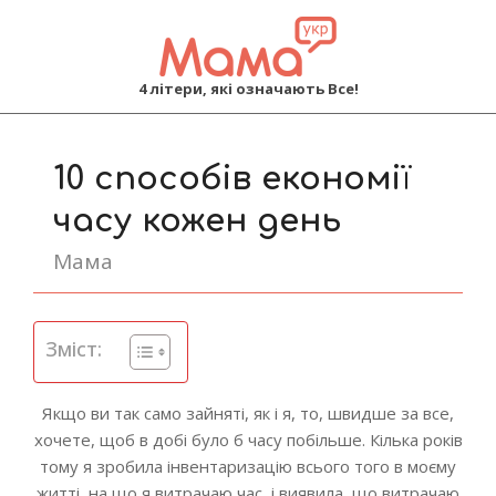
MAMA
4 літери, які означають Все!
Primary
Navigation
10 способів економії
Menu
часу кожен день
Мама
Зміст:
Якщо ви так само зайняті, як і я, то, швидше за все,
хочете, щоб в добі було б часу побільше. Кілька років
тому я зробила інвентаризацію всього того в моєму
житті, на що я витрачаю час, і виявила, що витрачаю