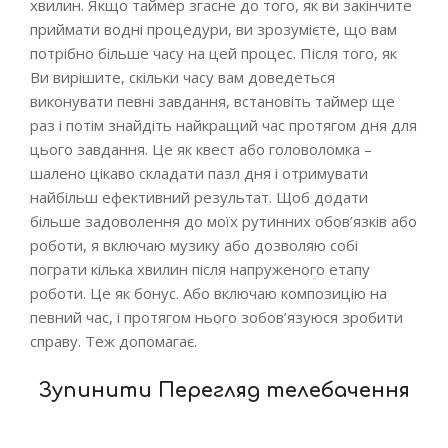
хвилин. Якщо таймер згасне до того, як ви закінчите
приймати водні процедури, ви зрозумієте, що вам
потрібно більше часу на цей процес. Після того, як
Ви вирішите, скільки часу вам доведеться
виконувати певні завдання, встановіть таймер ще
раз і потім знайдіть найкращий час протягом дня для
цього завдання. Це як квест або головоломка –
шалено цікаво складати пазл дня і отримувати
найбільш ефективний результат. Щоб додати
більше задоволення до моїх рутинних обов’язків або
роботи, я включаю музику або дозволяю собі
пограти кілька хвилин після напруженого етапу
роботи. Це як бонус. Або включаю композицію на
певний час, і протягом нього зобов’язуюся зробити
справу. Теж допомагає.
Зупинити Перегляд телебачення