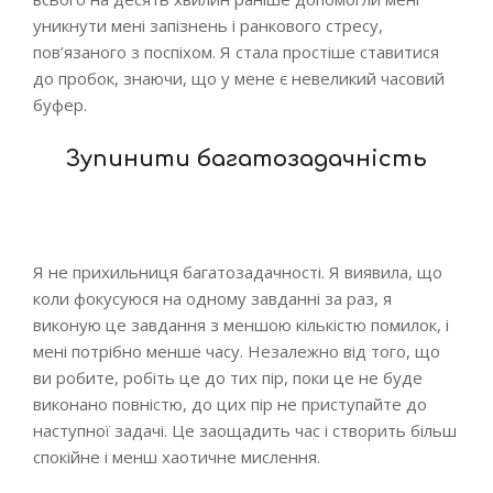
уникнути мені запізнень і ранкового стресу,
пов’язаного з поспіхом. Я стала простіше ставитися
до пробок, знаючи, що у мене є невеликий часовий
буфер.
Зупинити багатозадачність
Я не прихильниця багатозадачності. Я виявила, що
коли фокусуюся на одному завданні за раз, я
виконую це завдання з меншою кількістю помилок, і
мені потрібно менше часу. Незалежно від того, що
ви робите, робіть це до тих пір, поки це не буде
виконано повністю, до цих пір не приступайте до
наступної задачі. Це заощадить час і створить більш
спокійне і менш хаотичне мислення.