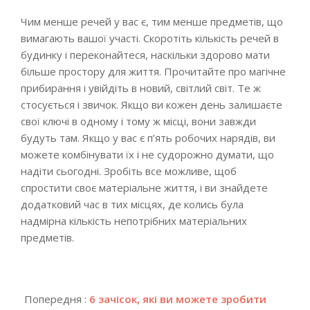
Чим менше речей у вас є, тим менше предметів, що
вимагають вашої участі. Скоротіть кількість речей в
будинку і переконайтеся, наскільки здорово мати
більше простору для життя. Прочитайте про магічне
прибирання і увійдіть в новий, світлий світ. Те ж
стосується і звичок. Якщо ви кожен день залишаєте
свої ключі в одному і тому ж місці, вони завжди
будуть там. Якщо у вас є п’ять робочих нарядів, ви
можете комбінувати їх і не судорожно думати, що
надіти сьогодні. Зробіть все можливе, щоб
спростити своє матеріальне життя, і ви знайдете
додатковий час в тих місцях, де колись була
надмірна кількість непотрібних матеріальних
предметів.
2021-
09-
Попередня :
6 зачісок, які ви можете зробити