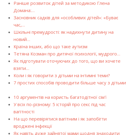
Раніше розвиток дітей за методикою Глена
Домана:…
Засновник садків для «особливих дітей»: «Буває
час,…
Шкільні премудрості: як надихнути дитину на
новий…
Країна інших, або що таке аутизм
Тетяна Козман про дитячої психології, мудрого…
Як підготувати оточуючих до того, що ви хочете
взяти…
Коли і як говорити з дітьми на інтимні теми?
7 простих способів проводити більше часу з дітьми
10 аргументів на користь багатодітної сім'ї
У всіх по-різному: 5 історій про секс під час
вагітності
На що перевірятися вагітним і як запобігти
вроджені інфекції
Як навіть дуже зайнятої мами щодня знаходити