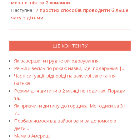
15
менше, ніж за 2 хвилини
Наступна :
7 простих способів проводити більше
часу з дітьми
ЩЕ КОНТЕНТУ
Як завершити грудне вигодовування
Річниці весіль по роках: назви, ідеї подарунків |…
Часті ситуації: відповіді на важливі запитання
батьків
Режим дня дитини в 2 місяці по годинах. Поради
та…
Як привчити дитину до горщика. Методики за 3 і
7…
Позбавляємося від зайвої ваги за допомогою
дієти…
Мама в Америці