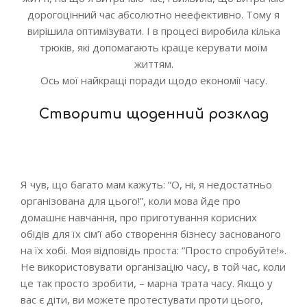
дорогоцінний час абсолютно неефективно. Тому я
вирішила оптимізувати. І в процесі виробила кілька
трюків, які допомагають краще керувати моїм
життям.
Ось мої найкращі поради щодо економії часу.
Створити щоденний розклад
Я чув, що багато мам кажуть: “О, ні, я недостатньо
організована для цього!”, коли мова йде про
домашнє навчання, про приготування корисних
обідів для їх сім’ї або створення бізнесу заснованого
на їх хобі. Моя відповідь проста: “Просто спробуйте!».
Не використовувати організацію часу, в той час, коли
це так просто зробити, – марна трата часу. Якщо у
вас є діти, ви можете протестувати проти цього,