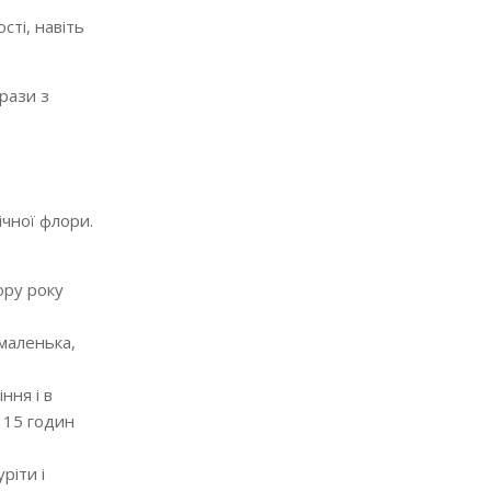
сті, навіть
рази з
ічної флори.
ору року
 маленька,
ння і в
 15 годин
ріти і