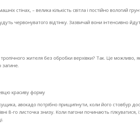
шніх стінах, – велика кількість світла і постійно вологий грун
будуть червонуватого відтінку. Зазвичай вони інтенсивно йду
тропічного жителя без обробки верхівки? Так. Це можливо, я
о загине.
евцю красиву форму
кущика, авокадо потрібно
прищипнути, коли його стовбур до
івні 8-го листочка знизу. Коли пагони починають гілкуватися, ї
і.