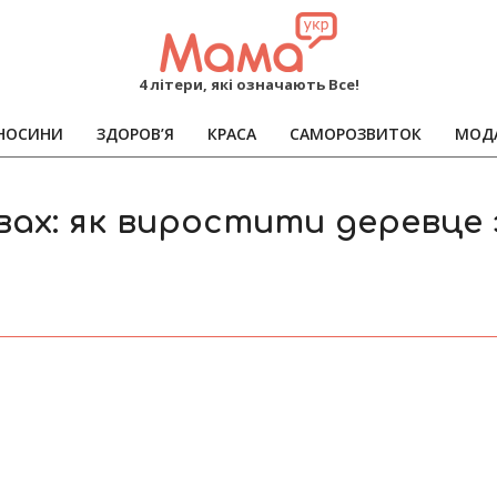
MAMA
4 літери, які означають Все!
НОСИНИ
ЗДОРОВ’Я
КРАСА
САМОРОЗВИТОК
МОД
Primary
Navigation
Menu
вах: як виростити деревце 