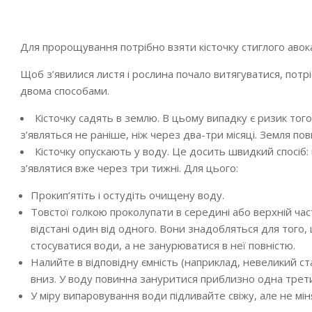
Для пророщування потрібно взяти кісточку стиглого аво
Щоб з’явилися листя і рослина почало витягуватися, потр
двома способами.
Кісточку садять в землю
. В цьому випадку є ризик тог
з’являться не раніше, ніж через два-три місяці. Земля пов
Кісточку опускають у воду
. Це досить швидкий спосіб
з’являтися вже через три тижні. Для цього:
Прокип’ятіть і остудіть очищену воду.
Товстої голкою проколупати в середині або верхній част
відстані один від одного. Вони знадобляться для того,
стосуватися води, а не занурюватися в неї повністю.
Налийте в відповідну ємність (наприклад, невеликий ст
вниз. У воду повинна зануритися приблизно одна трети
У міру випаровування води підливайте свіжу, але не міня