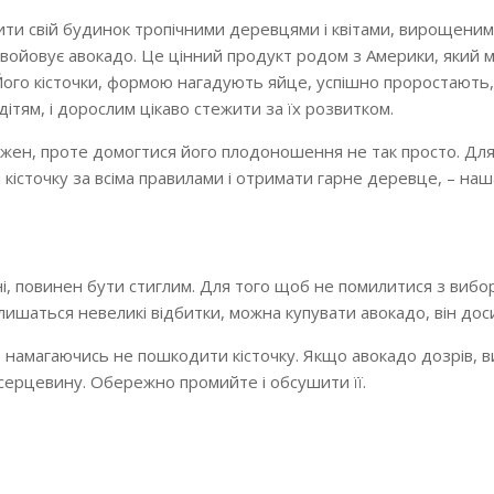
ти свій будинок тропічними деревцями і квітами, вирощеними
завойовує авокадо. Це цінний продукт родом з Америки, який м
 Його кісточки, формою нагадують яйце, успішно проростають,
ітям, і дорослим цікаво стежити за їх розвитком.
ожен, проте домогтися його плодоношення не так просто. Дл
и кісточку за всіма правилами і отримати гарне деревце, – наш
і, повинен бути стиглим. Для того щоб не помилитися з вибо
лишаться невеликі відбитки, можна купувати авокадо, він дос
 намагаючись не пошкодити кісточку. Якщо авокадо дозрів, 
и серцевину. Обережно промийте і обсушити її.