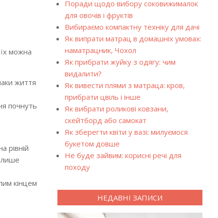
Поради щодо вибору соковижималок
для овочів і фруктів
Вибираємо компактну техніку для дачі
Як випрати матрац в домашніх умовах:
наматрацник, Чохол
 їх можна
Як прибрати жуйку з одягу: чим
видалити?
наки життя
Як вивести плями з матраца: кров,
прибрати цвіль і інше
ня почнуть
Як вибрати роликові ковзани,
скейтборд або самокат
Як зберегти квіти у вазі: милуємося
букетом довше
на рівній
Не буде зайвим: корисні речі для
е лише
походу
упим кінцем
НЕДАВНІ ЗАПИСИ