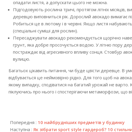
опадати листя, а допускати цього не можна.
Підгодовують рослина тричі, протягом літніх місяців
, в
деревцю виповниться рік. Дорослий авокадо вимагає під
Робиться це в лютому і в червні. Якщо листя набувають 
(спеціальні суміші для рослин).
Пересаджувати авокадо рекомендується щорічно наве
грунт, яка добре просочується водою. У літню пору дер
постраждає від агресивного впливу сонця. Стовбур аво
вулицю.
Багатьох цікавить питання, чи буде цвісти деревце. В ум
відбувається це неймовірно рідко. Для того щоб на авока
якому випадку, сподіватися на багатий урожай не варто
піклуючись про нього і спостерігаючи метаморфози, що ві
2024-
04-
Попередня :
10 найбрудніших предметів у будинку
05
Наступна :
Як зібрати sport style гардероб? 10 стильн