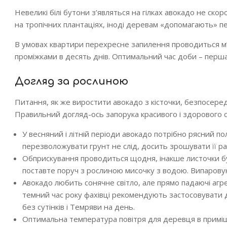
Невеликі білі бутони з’являться на гілках авокадо не ск
на тропічних плантаціях, іноді деревам «допомагають» 
В умовах квартири перехресне запилення проводиться м’я
проміжками в десять днів. Оптимальний час доби – перша
Догляд за рослиною
Питання, як же виростити авокадо з кісточки, безпосере
Правильний догляд-ось запорука красивого і здорового 
У весняний і літній періоди авокадо потрібно рясний по
перезволожувати грунт не слід, досить зрошувати її раз
Обприскування проводиться щодня,
інакше листочки бу
поставте поруч з рослиною мисочку з водою. Випаров
Авокадо любить сонячне світло
, але прямо падаючі агр
темний час року фахівці рекомендують застосовувати 
без сутінків і Темряви на день.
Оптимальна температура
повітря для деревця в примі