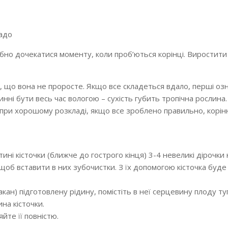
кадо
ібно дочекатися моменту, коли проб’ються корінці. Виростити
о, що вона не проросте. Якщо все складеться вдало, перші оз
инні бути весь час вологою – сухість губить тропічна рослина.
: при хорошому розкладі, якщо все зроблено правильно, корін
ині кісточки (ближче до гострого кінця) 3-4 невеликі дірочки 
 щоб вставити в них зубочистки. З їх допомогою кісточка буд
акан) підготовлену рідину, помістіть в неї серцевину плоду т
на кісточки.
йте її повністю.