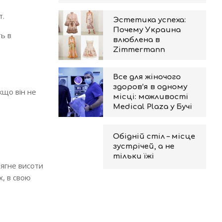
т.
Эстетика успеха:
Почему Украина
ть в
влюблена в
Zimmermann
Все для жіночого
здоров’я в одному
кщо він не
місці: можливості
Medical Plaza у Бучі
Обідній стіл – місце
зустрічей, а не
тільки їжі
сягне висоти
х, в свою