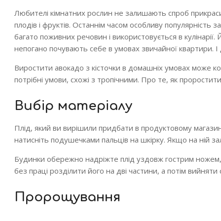
Любителі кімнатних рослин не залишають спроб прикраси
плодів і фруктів. Останнім часом особливу популярність 
багато поживних речовин і використовується в кулінарії.
непогано почувають себе в умовах звичайної квартири. І д
Виростити авокадо з кісточки в домашніх умовах може к
потрібні умови, схожі з тропічними. Про те, як проростит
Вибір матеріалу
Плід, який ви вирішили придбати в продуктовому магазин
натисніть подушечками пальців на шкірку. Якщо на ній за
Будинки обережно надріжте плід уздовж гострим ножем,
без праці розділити його на дві частини, а потім вийнят
Пророщування