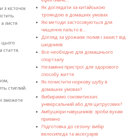
Як доглядати за китайською
 з кісточок
трояндою в домашніх умовах
істить
Які методи застосовуються для
 а листя
чищення пальто в…
Догляд за урожаєм: полив і захист від
я цього
шкідників
а стаття.
Все необхідне для домашнього
спортзалу
Незамінні пристрої для здорового
способу життя
ром,
Як почистити норкову шубу в
ить стиглий.
домашніх умовах?
Вибираємо соковитискач:
ви зможете
універсальний або для цитрусових?
Амбушюри навушників: зроби вухам
приємно
Підготовка до сезону: вибір
велосипеда та аксесуарів