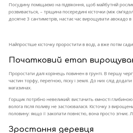
Посудину поміщаємо на підвіконня, щоб майбутній рослин
розвивається, – тріщина посередині кісточки (між сім’ядол
досягне 3 сантиметрів, настає час вирощувати авокадо в 
Найпростіше кісточку проростити в воді, а вже потім сад
Початковий етап вирощуван
Проростати далі корінець повинен в грунті. В першу чергу
частин торфу, перегною, піску і землі. До них слід дода
магазинах.
Горщик потрібно невеликий: вистачить ємності глибиною
волога після поливу не застоювалася. Кісточку з вироще
половину: якщо її закопати повністю, вона просто згниє.
Зростання деревця