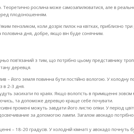
оро. Теоретично рослина може самозапилюватися, але в реально
перед плодоношенням.
ким пензликом, коли дозріє пилок на квітках, приблизно три 
 половина дня, добре, якщо він буде сонячним.
дньо пов’язаний з тим, що потрібно цьому представнику троп
стану деревця.
лив
– його земля повинна бути постійно вологою. У холодну п
 в 2-3 дня.
дуть засихати по краях. Якщо вологість в приміщенні зовсім
уючись, та допоможе деревцю краще себе почувати.
есивні промені можуть завдати його листю опіки. У період цвіті
досвечивание за допомогою лампи. Загалом авокадо потрібно
щенні –
18-20 градусів
. У холодній кімнаті у авокадо почнуть бу