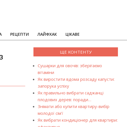
А
РЕЦЕПТИ
ЛАЙФХАК
ЦІКАВЕ
ЩЕ КОНТЕНТУ
з
Сушарки для овочів: зберігаємо
вітаміни
Як виростити вдома розсаду капусти:
запорука успіху
Як правильно вибрати саджанці
плодових дерев: поради…
Знімати або купити квартиру-вибір
молодої сім'ї
Як вибрати кондиціонер для квартири:
ефективне…