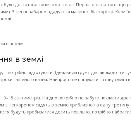
і було достатньо сонячного світла. Перша ознака того, що р
ями). З неї незабаром здадуться маленькі білі корінці. Коли ї
землі.
ити в землю
ня в землі
, її потрібно підготувати. Ідеальний грунт для авокадо-це су
ти трохи гашеного вапна. Найпростіше пошукати готову суміш в
 10-15 сантиметрів. На дно потрібно не забути покласти дре
ним з неї коренем садять в землю приблизно на одну третину 
 Листя будуть пробиватися досить повільно, потрібно набратис