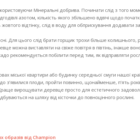
икористовуючи Мінеральні добрива. Починати слід з того мом
годівлі азотом, кількість якого збільшено вдвічі щодо початк
жовтого відтінку, слід в воду для обприскування додавати за
сні
. Для цього слід брати горщик трохи більше колишнього,
евце можна виставляти на свіже повітря в півтінь, інакше вон
кадо рекомендується побілити перед тим, як відправляти рос
овах міської квартири або будинку середньої смуги нашої кра
до з’явилися плоди, пройти повинно, щонайменше, п’ять років
. Краще вирощувати деревце просто для естетичного задовол
дбуваються на шляху від кісточки до повноцінного рослині.
их образів від Champion