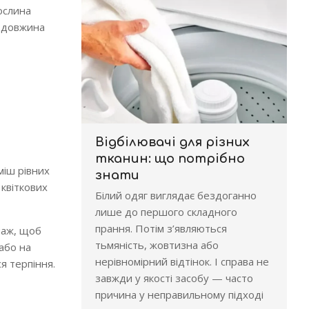
ослина
х довжина
Відбілювачі для різних
тканин: що потрібно
міш рівних
знати
 квіткових
Білий одяг виглядає бездоганно
лише до першого складного
прання. Потім з’являються
наж, щоб
тьмяність, жовтизна або
або на
нерівномірний відтінок. І справа не
я терпіння.
завжди у якості засобу — часто
причина у неправильному підході