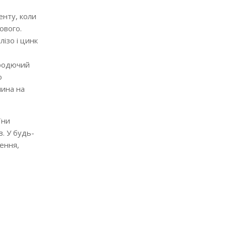
енту, коли
ового.
лізо і цинк
 родючий
о
лина на
їни
. У будь-
ення,