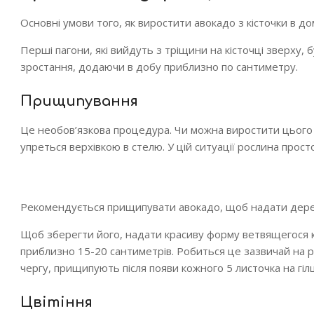
Основні умови того, як виростити авокадо з кісточки в дома
Перші пагони, які вийдуть з тріщини на кісточці зверху, 
зростання, додаючи в добу приблизно по сантиметру.
Прищипування
Це необов’язкова процедура. Чи можна виростити цього 
упреться верхівкою в стелю. У цій ситуації рослина прост
Рекомендується прищипувати авокадо, щоб надати дер
Щоб зберегти його, надати красиву форму ветвящегося 
приблизно 15-20 сантиметрів
. Робиться це зазвичай на р
чергу, прищипують після появи кожного 5 листочка на гілц
Цвітіння