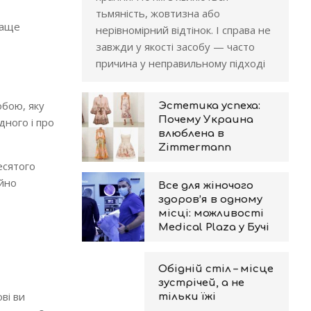
тьмяність, жовтизна або
раще
нерівномірний відтінок. І справа не
завжди у якості засобу — часто
причина у неправильному підході
обою, яку
Эстетика успеха:
Почему Украина
дного і про
влюблена в
Zimmermann
есятого
ійно
Все для жіночого
здоров’я в одному
місці: можливості
Medical Plaza у Бучі
Обідній стіл – місце
зустрічей, а не
ві ви
тільки їжі