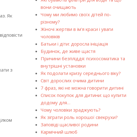
вони очищають
Чому ми любимо своїх дітей по-
аз. Як
різному?
Жіночі жертви в ім'я краси і уваги
відповісти
чоловіків
Батьки і діти: доросла ініціація
Будинок, де живе щастя
Причини безпліддя: психосоматика та
внутрішні установки
кати з
Як подолати кризу середнього віку?
Світ дорослих очима дитини
7 фраз, які не можна говорити дитині
Список покупок для дитини: що купити
додому для…
Чому чоловіки зраджують?
Як зіграти роль хорошої свекрухи?
цілком
Заповіді щасливої родини
Кармічний шлюб