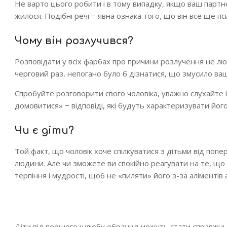
Не варто цього робити і в тому випадку, якщо ваш партне
жилося. Подібні речі − явна ознака того, що він все ще 
Чому він розлучився?
Розповідати у всіх фарбах про причини розлучення не любл
черговий раз, непогано було б дізнатися, що змусило ва
Спробуйте розговорити свого чоловіка, уважно слухайте і
домовитися» − відповіді, які будуть характеризувати його
Чи є діти?
Той факт, що чоловік хоче спілкуватися з дітьми від поп
людини. Але чи зможете ви спокійно реагувати на те, що 
терпіння і мудрості, щоб не «пиляти» його з-за алімент
Діти від першого шлюбу обранця можуть стати справж