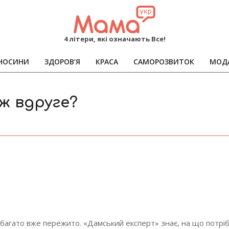
MAMA
4 літери, які означають Все!
НОСИНИ
ЗДОРОВ’Я
КРАСА
САМОРОЗВИТОК
МОД
Primary
Navigation
Menu
ж вдруге?
 багато вже пережито. «Дамський експерт» знає, на що потрі