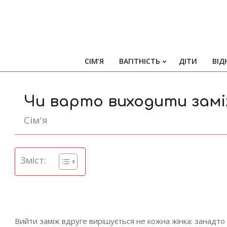
СІМ’Я
ВАГІТНІСТЬ
ДІТИ
ВІД
Чи варто виходити замі
Сім'я
Зміст:
Вийти заміж вдруге вирішується не кожна жінка: занадто