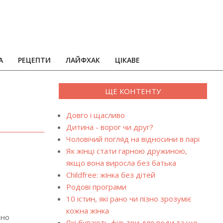
А
РЕЦЕПТИ
ЛАЙФХАК
ЦІКАВЕ
ЩЕ КОНТЕНТУ
Довго і щасливо
Дитина - ворог чи друг?
Чоловічий погляд на відносини в парі
Як жінці стати гарною дружиною,
якщо вона виросла без батька
Childfree: жінка без дітей
Родові програми
10 істин, які рано чи пізно зрозуміє
кожна жінка
бно
Які бувають фільтри для води та що