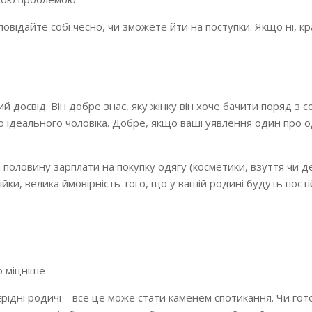
дповідайте собі чесно, чи зможете йти на поступки. Якщо ні, к
 досвід. Він добре знає, яку жінку він хоче бачити поряд з с
ро ідеального чоловіка. Добре, якщо ваші уявлення один про о
 половину зарплати на покупку одягу (косметики, взуття чи д
ійки, велика ймовірність того, що у вашій родині будуть пост
ю міцніше
єрідні родичі – все це може стати каменем спотикання. Чи гото