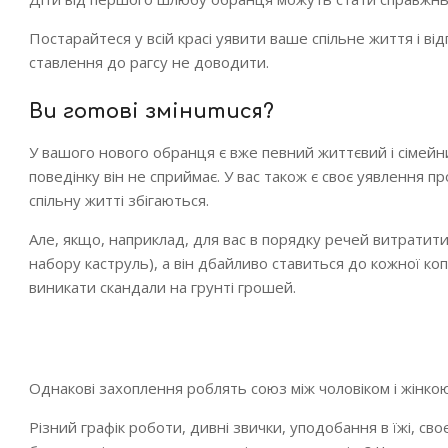
Постарайтеся у всій красі уявити ваше спільне життя і ві
ставлення до рагсу не доводити.
Ви готові змінитися?
У вашого нового обранця є вже певний життєвий і сімейний
поведінку він не сприймає. У вас також є своє уявлення п
спільну житті збігаються.
Але, якщо, наприклад, для вас в порядку речей витратити
набору каструль), а він дбайливо ставиться до кожної коп
виникати скандали на грунті грошей.
Однакові захоплення роблять союз між чоловіком і жінко
Різний графік роботи, дивні звички, уподобання в їжі, сво