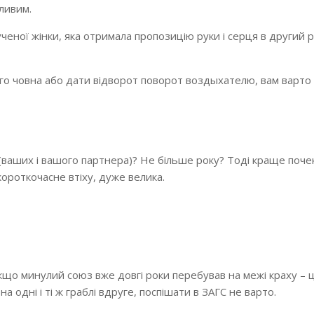
ливим.
ученої жінки, яка отримала пропозицію руки і серця в другий р
го човна або дати відворот поворот воздыхателю, вам варто 
 (ваших і вашого партнера)? Не більше року? Тоді краще поче
короткочасне втіху, дуже велика.
кщо минулий союз вже довгі роки перебував на межі краху – 
а одні і ті ж граблі вдруге, поспішати в ЗАГС не варто.