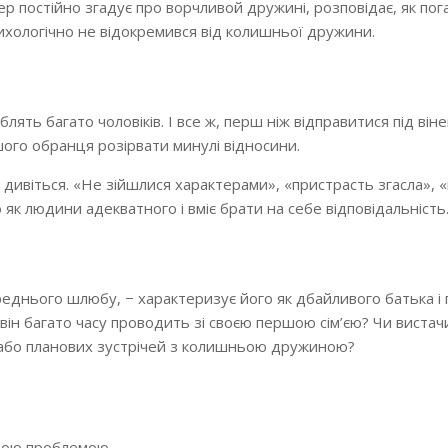
р постійно згадує про ворчливой дружині, розповідає, як пог
психологічно не відокремився від колишньої дружини.
ять багато чоловіків. І все ж, перш ніж відправитися під він
шого обранця розірвати минулі відносини.
 дивіться. «Не зійшлися характерами», «пристрасть згасла», 
 як людини адекватного і вміє брати на себе відповідальність
ереднього шлюбу, − характеризує його як дбайливого батька і
він багато часу проводить зі своєю першою сім’єю? Чи вистач
ів або планових зустрічей з колишньою дружиною?
ньою проблемою