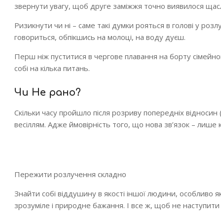
звернути увагу, щоб друге заміжжя точно виявилося щас
Ризикнути чи ні – саме такі думки рояться в голові у розл
говориться, обпікшись на молоці, на воду дуєш.
Перш ніж пуститися в чергове плавання на борту сімейно
собі на кілька питань.
Чи Не рано?
Скільки часу пройшло після розриву попередніх відносин
весіллям. Адже ймовірність того, що нова зв’язок – лише 
Пережити розлучення складно
Знайти собі віддушину в якості іншої людини, особливо я
зрозуміле і природне бажання. І все ж, щоб не наступити н