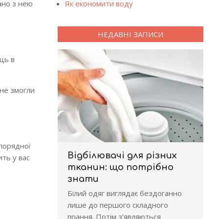
ано з нею
Як економити воду
НЕДАВНІ ЗАПИСИ
ець в
«не змогли
.
 порядної
Відбілювачі для різних
ить у вас
тканин: що потрібно
знати
Білий одяг виглядає бездоганно
лише до першого складного
прання. Потім з’являються