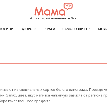
MAMA
4 літери, які означають Все!
НОСИНИ
ЗДОРОВ’Я
КРАСА
САМОРОЗВИТОК
МОД
Primary
Navigation
Menu
вливают из специальных сортов белого винограда. Прежде 
и. Запах, цвет, вкус напитка напрямую зависят от региона 
бора качественного продукта.