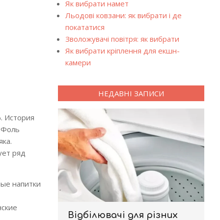
Як вибрати намет
Льодові ковзани: як вибрати і де
покататися
Зволожувачі повітря: як вибрати
Як вибрати кріплення для екшн-
камери
НЕДАВНІ ЗАПИСИ
. История
, Фоль
ка.
ует ряд
ные напитки
нские
Відбілювачі для різних