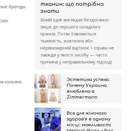
тканин: що потрібно
рные бренды
знати
Білий одяг виглядає бездоганно
ских
лише до першого складного
прання. Потім з’являються
тьмяність, жовтизна або
нерівномірний відтінок. І справа не
завжди у якості засобу — часто
причина у неправильному підході
Эстетика успеха:
м коньяке.
Почему Украина
влюблена в
Zimmermann
Все для жіночого
здоров’я в одному
місці: можливості
Medical Plaza у Бучі