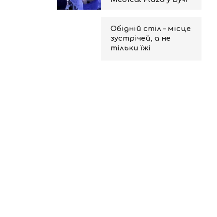
Обідній стіл – місце
зустрічей, а не
тільки їжі