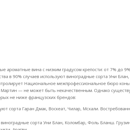
ые ароматные вина с низким градусом крепости: от 7% до 9%
ства в 90% случаев используют виноградные сорта Уни Блан
контролирует Национальное межпрофессиональное бюро конья
 Мартин — не может быть некачественным. Однако существ
торых не ниже французских брендов:
уют сорта Гаран Дмак, Воскеат, Чилар, Мсхали. Востребован
 виноградные сорта Уни Блан, Коломбар, Фоль Бланш. Грузи
хети, Арагви.