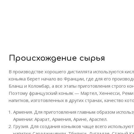
Происхождение сырья
В производстве хорошего дистиллята используются кисл
коньяка берет начало во Франции, где для его производ
Бланш и Коломбар, а все этапы приготовления строго 
Поэтому французский коньяк — Мартел, Хеннесси, Реми
напитков, изготовленных в других странах, качество ко
Армения. Для приготовления главным образом использ
Армении: Арарат, Армения, Арине, Араспел.
Грузия. Для создания коньяков чаще всего используют
напитки: Сараджишвили, Тбилиси, Дугладзе, Старый Ка