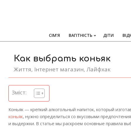
СІМ’Я
ВАГІТНІСТЬ
ДІТИ
ВІД
Как выбрать коньяк
Життя
,
Інтернет магазин
,
Лайфхак
Зміст:
Коньяк — крепкий алкогольный напиток, который изгота
коньяк
, нужно определиться со вкусовыми предпочтениям
и выдержки. В статье мы раскроем основные правила вы