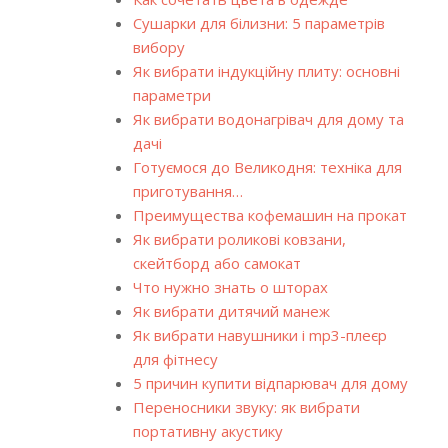
Сушарки для білизни: 5 параметрів
вибору
Як вибрати індукційну плиту: основні
параметри
Як вибрати водонагрівач для дому та
дачі
Готуємося до Великодня: техніка для
приготування…
Преимущества кофемашин на прокат
Як вибрати роликові ковзани,
скейтборд або самокат
Что нужно знать о шторах
Як вибрати дитячий манеж
Як вибрати навушники і mp3-плеєр
для фітнесу
5 причин купити відпарювач для дому
Переносники звуку: як вибрати
портативну акустику