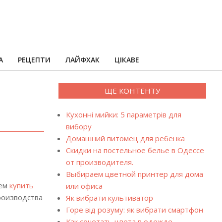
А
РЕЦЕПТИ
ЛАЙФХАК
ЦІКАВЕ
ЩЕ КОНТЕНТУ
Кухонні мийки: 5 параметрів для
вибору
Домашний питомец для ребенка
Скидки на постельное белье в Одессе
от производителя.
Выбираем цветной принтер для дома
чем
купить
или офиса
производства
Як вибрати культиватор
Горе від розуму: як вибрати смартфон
Как сочетать цвета в одежде