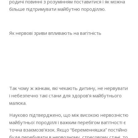
родичі повинні з розумінням поставитися і як можна
більше підтримувати майбутню породіллю.
Як нервові зриви впливають на вагітність
Так чому ж жінкам, які чекають дитину, не нервувати
і небезпечно такі стани для здоров’я майбутнього
малюка.
Науково підтверджено, що між високою нервозністю
майбутньої породіллі і важким перебігом вагітності є
точна взаємозв’язок. Якщо “беременняшка” постійно
буде перебувати в нервозному, стресовому стані, то