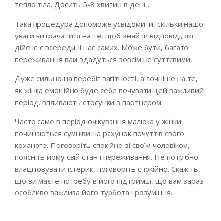
тепло тіла. Досить 5-8 хвилин в день.
Така процедура допоможе усвідомити, скільки нашої
уваги витрачатися на те, щоб знайти відповіді, які
дійсно є всередині нас самих. Може бути, багато
переживання вам здадуться зовсім не суттєвими.
Дуже сильно на перебіг вагітності, а точніше на те,
як жінка емоційно буде себе почувати цей важливий
період, впливають стосунки з партнером.
Часто саме в період очікування малюка у жінки
починаються сумніви на рахунок почуттів свого
коханого. Поговоріть спокійно зі своїм чоловіком,
поясніть йому свій стан і переживання. Не потрібно
влаштовувати істерик, поговоріть спокійно. Скажіть,
що ви маєте потребу в його підтримці, що вам зараз
особливо важлива його турбота і розуміння.