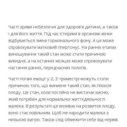
Часті зриви небезпечні для здоров’я дитини, а також
і для його життя. Під час істерики в організмі жінки
відбувається зміна гормонального фону. А це може
спровокувати матковий гіпертонус. На ранніх етапах
виношування такий стан може стати причиною
викидня, а на останніх місяцях може спровокувати
настання ранніх, передчасних пологів.
Часті погані емоції у 2, 3 триместрі можуть стати
причиною того, що виникне такий стан, як гіпоксія
плоду. Це стан, коли постійно не вистачає кисню,
який потрібен для нормальної життєдіяльності
малюка. В результаті це впливає на розвиток плоду,
воно стає повільним. Щоб не народити малюка з
низькою вагою. Також слід обмежити себе від нервів.