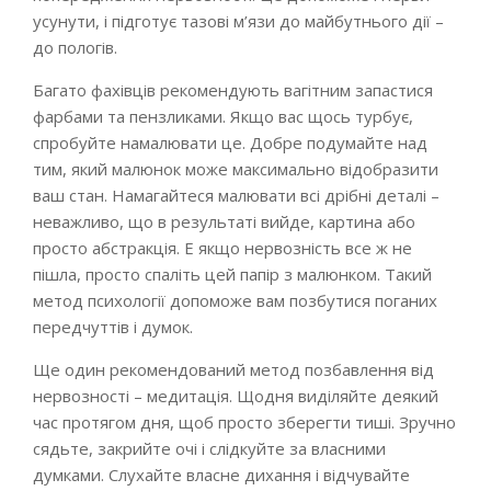
усунути, і підготує тазові м’язи до майбутнього дії –
до пологів.
Багато фахівців рекомендують вагітним запастися
фарбами та пензликами. Якщо вас щось турбує,
спробуйте намалювати це. Добре подумайте над
тим, який малюнок може максимально відобразити
ваш стан. Намагайтеся малювати всі дрібні деталі –
неважливо, що в результаті вийде, картина або
просто абстракція. Е якщо нервозність все ж не
пішла, просто спаліть цей папір з малюнком. Такий
метод психології допоможе вам позбутися поганих
передчуттів і думок.
Ще один рекомендований метод позбавлення від
нервозності – медитація. Щодня виділяйте деякий
час протягом дня, щоб просто зберегти тиші. Зручно
сядьте, закрийте очі і слідкуйте за власними
думками. Слухайте власне дихання і відчувайте