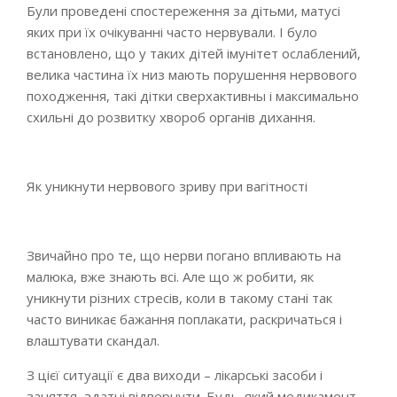
Були проведені спостереження за дітьми, матусі
яких при їх очікуванні часто нервували. І було
встановлено, що у таких дітей імунітет ослаблений,
велика частина їх низ мають порушення нервового
походження, такі дітки сверхактивны і максимально
схильні до розвитку хвороб органів дихання.
Як уникнути нервового зриву при вагітності
Звичайно про те, що нерви погано впливають на
малюка, вже знають всі. Але що ж робити, як
уникнути різних стресів, коли в такому стані так
часто виникає бажання поплакати, раскричаться і
влаштувати скандал.
З цієї ситуації є два виходи – лікарські засоби і
заняття, здатні відвернути. Будь-який медикамент