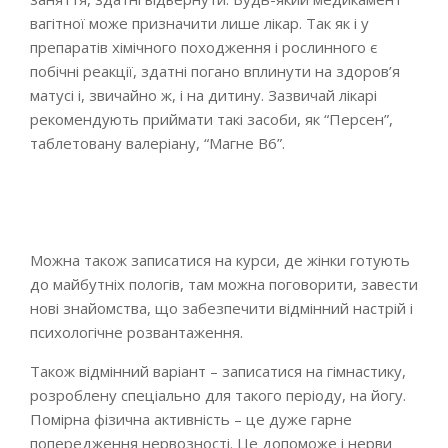
вагітної може призначити лише лікар. Так як і у
препаратів хімічного походження і рослинного є
побічні реакції, здатні погано вплинути на здоров’я
матусі і, звичайно ж, і на дитину. Зазвичай лікарі
рекомендують приймати такі засоби, як “Персен”,
таблетовану валеріану, “Магне В6”.
Можна також записатися на курси, де жінки готують
до майбутніх пологів, там можна поговорити, завести
нові знайомства, що забезпечити відмінний настрій і
психологічне розвантаження.
Також відмінний варіант – записатися на гімнастику,
розроблену спеціально для такого періоду, на йогу.
Помірна фізична активність – це дуже гарне
попередження нервозності. Це допоможе і нерви