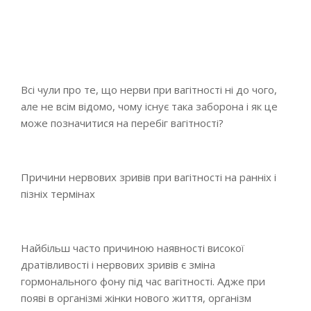
Всі чули про те, що нерви при вагітності ні до чого,
але не всім відомо, чому існує така заборона і як це
може позначитися на перебіг вагітності?
Причини нервових зривів при вагітності на ранніх і
пізніх термінах
Найбільш часто причиною наявності високої
дратівливості і нервових зривів є зміна
гормонального фону під час вагітності. Адже при
появі в організмі жінки нового життя, організм