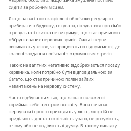
набряки, особливо, якщо жінка змушена постійно
сидіти за робочим місцем.
Якщо за вагітною закріплені обов’язки регулярно
прибирати в будинку, готувати, піклуватися про сім’ю
в результаті психіка не витримує, що стає причиною
обґрунтованих нервових зривів. Сильні нерви
виникають у жінок, які працюють на підприємстві, де
головні завдання пов’язані з отриманням стресів.
Також на вагітних негативно відображається посаду
керівника, коли потрібно бути відповідальною за
багато, що стає причиною появи зайвих
навантажень на нервову систему.
Часто відбувається так, що жінка в положенні
сприймає себе центром всесвіту. Вона починає
нервувати і просто приходить у лють, якщо їй не
приділяють достатню кількість уваги, не розуміють,
в чому або не поділяють її думку. В такому випадку