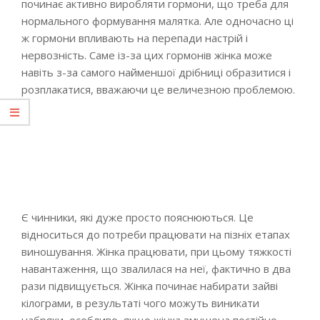
починає активно виробляти гормони, що треба для
нормального формування малятка. Але одночасно ці
ж гормони впливають на перепади настрій і
нервозність. Саме із-за цих гормонів жінка може
навіть з-за самого найменшої дрібниці образитися і
розплакатися, вважаючи це величезною проблемою.
Є чинники, які дуже просто пояснюються. Це
відноситься до потреби працювати на пізніх етапах
виношування. Жінка працювати, при цьому тяжкості
навантаження, що звалилася на неї, фактично в два
рази підвищується. Жінка починає набирати зайві
кілограми, в результаті чого можуть виникати