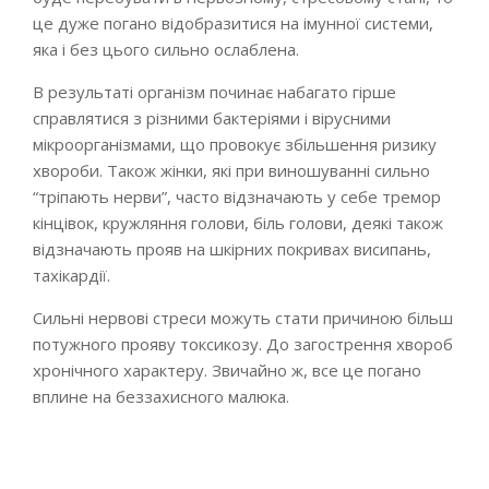
це дуже погано відобразитися на імунної системи,
яка і без цього сильно ослаблена.
В результаті організм починає набагато гірше
справлятися з різними бактеріями і вірусними
мікроорганізмами, що провокує збільшення ризику
хвороби. Також жінки, які при виношуванні сильно
“тріпають нерви”, часто відзначають у себе тремор
кінцівок, кружляння голови, біль голови, деякі також
відзначають прояв на шкірних покривах висипань,
тахікардії.
Сильні нервові стреси можуть стати причиною більш
потужного прояву токсикозу. До загострення хвороб
хронічного характеру. Звичайно ж, все це погано
вплине на беззахисного малюка.