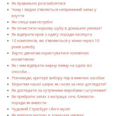
Як правильно розслаблятися
Чому і звідки з'являється неприємний запах у
взуття
Які спеції вам потрібні
Як почистити норкову шубу в домашніх умовах?
Як відіпрати кров з одягу: поради експерта
10 комплексів, які з'являються у жінки через 10
років шлюбу
Варто дівчатам користуватися чоловічою
косметикою
Як і чим відіпрати жирну пляму на одязі: всі
способи…
Різновиди, критерії вибору пар в миючих засобах
Біоритми нашої шкіри: як і коли за нею доглядати?
Як доглядати за хутряними виробами і штучними?
Як прибрати запах з матраца: сечі, блювоти-
поради як вивести
Чудовий Страсбург і його музеї
Як випрати матрац в домашніх умовах: