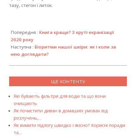
тазу, стегон і литок.
2020-
07-
Попередня :
Книга краще? 3 круті екранізації
07
2020 року
Наступна :
Біоритми нашої шкіри: як і коли за
нею доглядати?
ЩЕ КОНТЕНТУ
Які бувають фільтри для води та що вони
очищають
Як почистити диван в домашніх умовах від
розлучень,…
Як вимити підлогу швидко і якісно? Корисні поради
та…