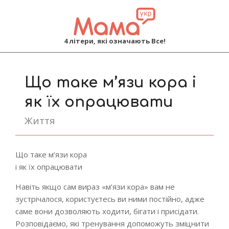
MAMA
4 літери, які означають Все!
Primary
Navigation
Що таке м’язи кора і
Menu
як їх опрацювати
Життя
Що таке м’язи кора
і як їх опрацювати
Навіть якщо сам вираз «м’язи кора» вам не
зустрічалося, користуєтесь ви ними постійно, адже
саме вони дозволяють ходити, бігати і присідати.
Розповідаємо, які тренування допоможуть зміцнити