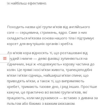
їх найбільш ефективно.
Походить назва цієї групи м’язів від англійського
core — серцевина, стрижень, ядро. Саме з них
складається м’язова основа нашого тіла і підтримує
корсет для внутрішніх органів і хребта.
До м’язів кора відносять ті, що розташовані від
грудей і нижче — деякі фахівці зупиняються на
сідничних, інші ж «подовжують» корову частина до
колін. Це прямі і косі м’язи живота, трапецієподібні
м’язи і м’язи сідниць, найширші м’язи спини, що
приводять м’язи, а також ті, що випрямляють
хребет, тримають тазове дно, і ряд інших. Простіше
кажучи, це практично всі великі групи м’язів, які
працюють, коли ми рухаємося — встаємо з дивана за
пультом або біжимо з важким рюкзаком.