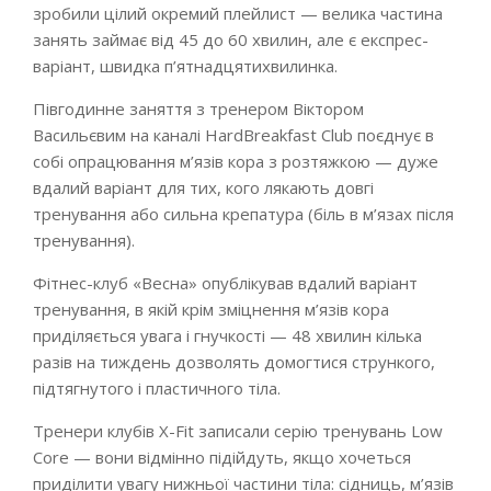
зробили цілий окремий плейлист — велика частина
занять займає від 45 до 60 хвилин, але є експрес-
варіант, швидка п’ятнадцятихвилинка.
Півгодинне заняття з тренером Віктором
Васильєвим на каналі HardBreakfast Club поєднує в
собі опрацювання м’язів кора з розтяжкою — дуже
вдалий варіант для тих, кого лякають довгі
тренування або сильна крепатура (біль в м’язах після
тренування).
Фітнес-клуб «Весна» опублікував вдалий варіант
тренування, в якій крім зміцнення м’язів кора
приділяється увага і гнучкості — 48 хвилин кілька
разів на тиждень дозволять домогтися стрункого,
підтягнутого і пластичного тіла.
Тренери клубів X-Fit записали серію тренувань Low
Core — вони відмінно підійдуть, якщо хочеться
приділити увагу нижньої частини тіла: сідниць, м’язів