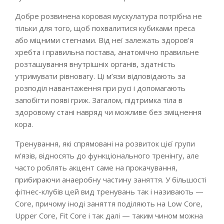
Добре розвинена коровая мускулатура потрібна не
тільки для того, щоб похвалитися кубиками преса
або міцними стегнами. Від неї залежать здоров’я
хребта і правильна постава, анатомічно правильне
розташування внутрішніх органів, здатність
утримувати рівновагу. Ці м’язи відповідають за
розподіл навантаження при русі і допомагають
запобігти появі гриж. Загалом, підтримка тіла в
здоровому стані навряд чи можливе без зміцнення
кора.
Тренування, які спрямовані на розвиток цієї групи
м’язів, відносять до функціонального тренінгу, але
часто роблять акцент саме на прокачування,
прибираючи анаеробну частину заняття. У більшості
фітнес-клубів цей вид тренувань так і називають —
Core, причому іноді заняття поділяють на Low Core,
Upper Core, Fit Core і так далі — таким чином можна