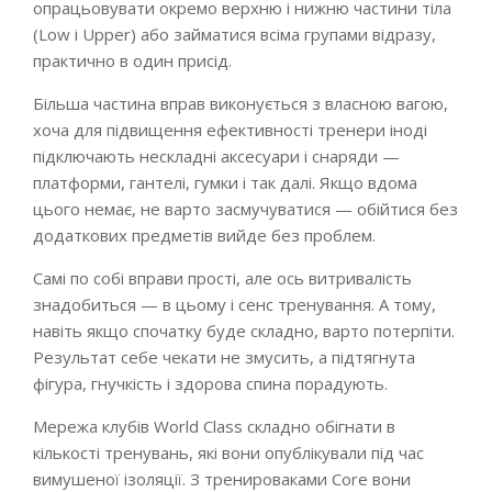
опрацьовувати окремо верхню і нижню частини тіла
(Low і Upper) або займатися всіма групами відразу,
практично в один присід.
Більша частина вправ виконується з власною вагою,
хоча для підвищення ефективності тренери іноді
підключають нескладні аксесуари і снаряди —
платформи, гантелі, гумки і так далі. Якщо вдома
цього немає, не варто засмучуватися — обійтися без
додаткових предметів вийде без проблем.
Самі по собі вправи прості, але ось витривалість
знадобиться — в цьому і сенс тренування. А тому,
навіть якщо спочатку буде складно, варто потерпіти.
Результат себе чекати не змусить, а підтягнута
фігура, гнучкість і здорова спина порадують.
Мережа клубів World Class складно обігнати в
кількості тренувань, які вони опублікували під час
вимушеної ізоляції. З тренироваками Core вони