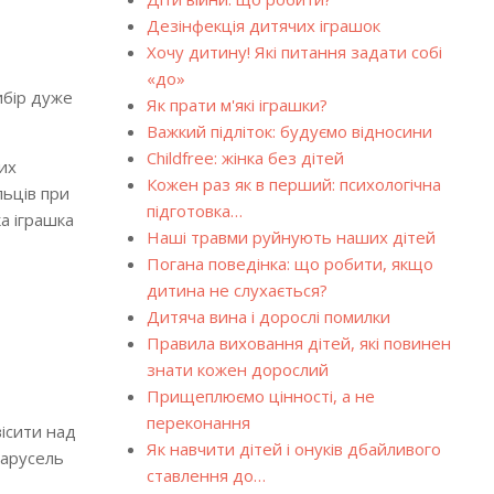
Дезінфекція дитячих іграшок
Хочу дитину! Які питання задати собі
«до»
ибір дуже
Як прати м'які іграшки?
Важкий підліток: будуємо відносини
Childfree: жінка без дітей
их
Кожен раз як в перший: психологічна
льців при
підготовка…
а іграшка
Наші травми руйнують наших дітей
Погана поведінка: що робити, якщо
дитина не слухається?
Дитяча вина і дорослі помилки
Правила виховання дітей, які повинен
знати кожен дорослий
Прищеплюємо цінності, а не
переконання
вісити над
Як навчити дітей і онуків дбайливого
карусель
ставлення до…