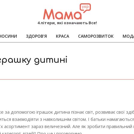
MAMA
4 літери, які означають Все!
НОСИНИ
ЗДОРОВ’Я
КРАСА
САМОРОЗВИТОК
МОД
Primary
Navigation
Menu
грашку дитині
е за допомогою іграшок дитина пізнає світ, розвиває свої здіб
читься взаємодіяти з навколишнім світом. І батьки намагаютьс
 їх асортимент зараз величезний. Але як зробити правильний в
й категорії дітей? Про це і поговоримо.