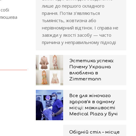
лише до першого складного
собі
прання. Потім з’являються
 плюшева
тьмяність, жовтизна або
нерівномірний відтінок. І справа не
завжди у якості засобу — часто
причина у неправильному підході
Эстетика успеха:
Почему Украина
влюблена в
Zimmermann
Все для жіночого
здоров’я в одному
місці: можливості
Medical Plaza у Бучі
Обідній стіл – місце