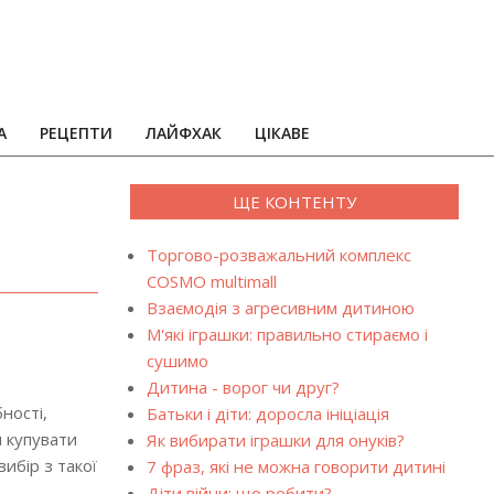
А
РЕЦЕПТИ
ЛАЙФХАК
ЦІКАВЕ
ЩЕ КОНТЕНТУ
Торгово-розважальний комплекс
COSMO multimall
Взаємодія з агресивним дитиною
М'які іграшки: правильно стираємо і
сушимо
Дитина - ворог чи друг?
ності,
Батьки і діти: доросла ініціація
я купувати
Як вибирати іграшки для онуків?
ибір з такої
7 фраз, які не можна говорити дитині
Діти війни: що робити?