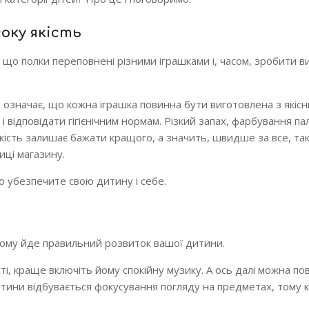
оку якість
 що полки переповнені різними іграшками і, часом, зробити в
 означає, що кожна іграшка повинна бути виготовлена з якісн
 і відповідати гігієнічним нормам. Різкий запах, фарбування па
якість залишає бажати кращого, а значить, швидше за все, так
иці магазину.
но убезпечите свою дитину і себе.
цьому йде правильний розвиток вашої дитини.
ті, краще включіть йому спокійну музику. А ось далі можна по
 дитини відбувається фокусування погляду на предметах, тому 