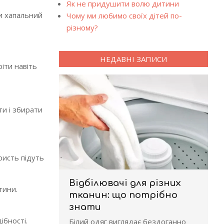
Як не придушити волю дитини
ти хапальний
Чому ми любимо своїх дітей по-
різному?
НЕДАВНІ ЗАПИСИ
іти навіть
ти і збирати
ористь підуть
Відбілювачі для різних
тини.
тканин: що потрібно
знати
ібності.
Білий одяг виглядає бездоганно