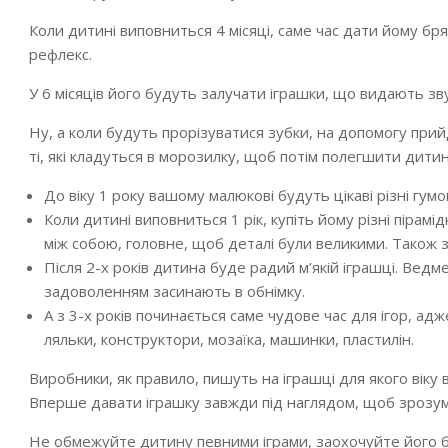
Коли дитині виповниться 4 місяці, саме час дати йому бр
рефлекс.
У 6 місяців його будуть залучати іграшки, що видають звук
Ну, а коли будуть прорізуватися зубки, на допомогу прийд
ті, які кладуться в морозилку, щоб потім полегшити дитині
До віку 1 року вашому малюкові будуть цікаві різні гумові
Коли дитині виповниться 1 рік, купіть йому різні пірам
між собою, головне, щоб деталі були великими. Також зу
Після 2-х років дитина буде радий м’якій іграшці. Ведме
задоволенням засинають в обнімку.
А з 3-х років починається саме чудове час для ігор, адж
ляльки, конструктори, мозаїка, машинки, пластилін.
Виробники, як правило, пишуть на іграшці для якого віку
Вперше давати іграшку завжди під наглядом, щоб зрозум
Не обмежуйте дитину певними іграми, заохочуйте його ба