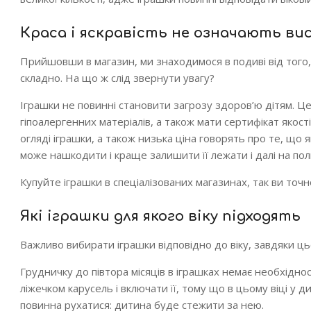
Краса і яскравість не означають вис
Прийшовши в магазин, ми знаходимося в подиві від того,
складно. На що ж слід звернути увагу?
Іграшки не повинні становити загрозу здоров’ю дітям. Це
гіпоалергенних матеріалів, а також мати сертифікат якості
огляді іграшки, а також низька ціна говорять про те, що 
може нашкодити і краще залишити її лежати і далі на пол
Купуйте іграшки в спеціалізованих магазинах, так ви точ
Які іграшки для якого віку підходять
Важливо вибирати іграшки відповідно до віку, завдяки 
Грудничку до півтора місяців в іграшках немає необхіднос
ліжечком карусель і включати її, тому що в цьому віці у
повинна рухатися: дитина буде стежити за нею.