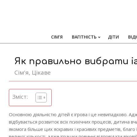
СІМ’Я
ВАГІТНІСТЬ
ДІТИ
ВІД
Як правильно вибрати і
Сім'я
,
Цікаве
Зміст:
Основною діяльністю дітей є ігрова і це невипадково. Адж
відбувається розвиток всіх психічних процесів, дитина в
якомога більше цих яскравих і красивих предметів, благо
великої кількості, адже іграшки повинні відповідати вікові