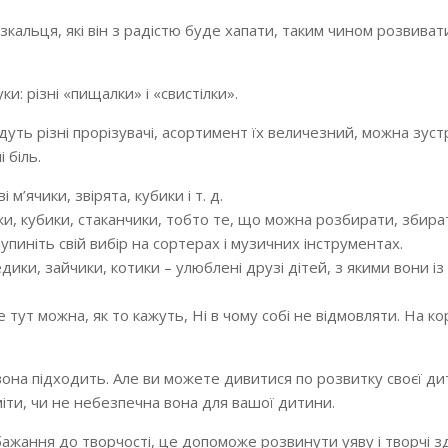
язкальця, які він з радістю буде хапати, таким чином розвива
и: різні «пищалки» і «свистілки».
уть різні прорізувачі, асортимент їх величезний, можна зустр
 біль.
 м’ячики, звірята, кубики і т. д.
ідки, кубики, стаканчики, тобто те, що можна розбирати, збира
пиніть свій вибір на сортерах і музичних інструментах.
дики, зайчики, котики – улюблені друзі дітей, з якими вони із
е тут можна, як то кажуть, Ні в чому собі не відмовляти. На к
 вона підходить. Але ви можете дивитися по розвитку своєї ди
іти, чи не небезпечна вона для вашої дитини.
жання до творчості, це допоможе розвинути уяву і творчі зд