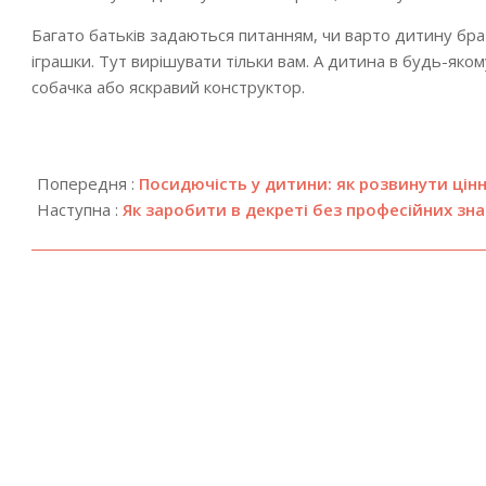
Багато батьків задаються питанням, чи варто дитину бра
іграшки. Тут вирішувати тільки вам. А дитина в будь-яко
собачка або яскравий конструктор.
2024-
05-
Попередня :
Посидючість у дитини: як розвинути цінн
12
Наступна :
Як заробити в декреті без професійних зн